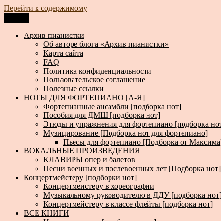
Перейти к содержимому
Меню
Архив пианистки
Всё для пианистов: ноты, книги, музыка, статьи…
Архив пианистки
Об авторе блога «Архив пианистки»
Карта сайта
FAQ
Политика конфиденциальности
Пользовательское соглашение
Полезные ссылки
НОТЫ ДЛЯ ФОРТЕПИАНО [А-Я]
Фортепианные ансамбли [подборка нот]
Пособия для ДМШ [подборка нот]
Этюды и упражнения для фортепиано [подборка но
Музицирование [Подборка нот для фортепиано]
Пьесы для фортепиано [Подборка от Максима
ВОКАЛЬНЫЕ ПРОИЗВЕДЕНИЯ
КЛАВИРЫ опер и балетов
Песни военных и послевоенных лет [Подборка нот]
Концертмейстеру [подборки нот]
Концертмейстеру в хореографии
Музыкальному руководителю в ДДУ [подборка нот
Концертмейстеру в классе флейты [подборка нот]
ВСЕ КНИГИ