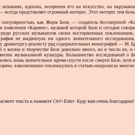
исканиях, идеалах, воззрения его на искусство, на окружаю
— всегда представляет огромный интерес. Этот интерес тем боль
 популярностью, как Жорж Бизе, — создатель бессмертной «Ка
ни появления «Кармен», музыкой которой Бизе и сегодня гово
среди русских музыкантов своих восторженных поклонников,
графия не выдвинула ни одного значительного исследования,
у драматургу-реалисту ряд содержательных монографий — М. Бр
о жизни и творчестве Бизе довольно много, но и число их, и 
азвитии музыкальной культуры. Большинство исследований о 
ились лишь значительное время спустя после смерти Бизе, хотя
 горячо. взволнованно откликнулись в статьях-некрологах мног
рагмент текста и нажмите
Ctrl+Enter
. Буду вам очень благодарна!