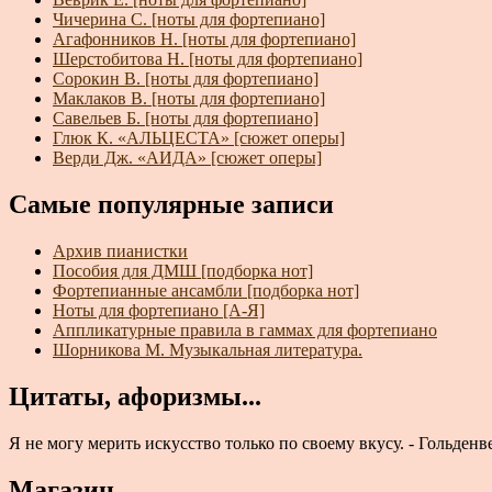
Чичерина С. [ноты для фортепиано]
Агафонников Н. [ноты для фортепиано]
Шерстобитова Н. [ноты для фортепиано]
Сорокин В. [ноты для фортепиано]
Маклаков В. [ноты для фортепиано]
Савельев Б. [ноты для фортепиано]
Глюк К. «АЛЬЦЕСТА» [сюжет оперы]
Верди Дж. «АИДА» [сюжет оперы]
Самые популярные записи
Архив пианистки
Пособия для ДМШ [подборка нот]
Фортепианные ансамбли [подборка нот]
Ноты для фортепиано [А-Я]
Аппликатурные правила в гаммах для фортепиано
Шорникова М. Музыкальная литература.
Цитаты, афоризмы...
Я не могу мерить искусство только по своему вкусу. - Гольденве
Магазин