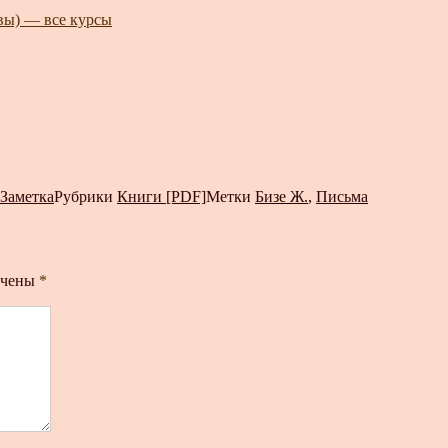
авы) — все курсы
Заметка
Рубрики
Книги [PDF]
Метки
Бизе Ж.
,
Письма
ечены
*