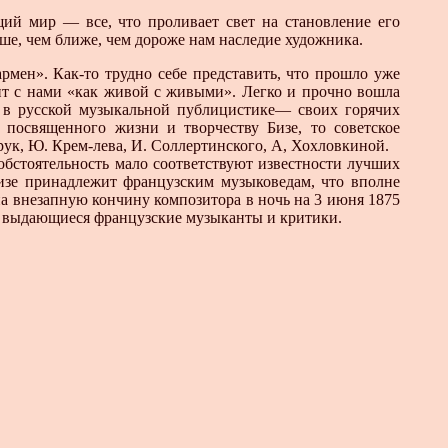
щий мир — все, что проливает свет на становление его
ше, чем ближе, чем дороже нам наследие художника.
рмен». Как-то трудно себе представить, что прошло уже
рит с нами «как живой с живыми». Легко и прочно вошла
 в русской музыкальной публицистике— своих горячих
 посвященного жизни и творчеству Бизе, то советское
ук, Ю. Крем-лева, И. Соллертинского, А, Хохловкиной.
обстоятельность мало соответствуют известности лучших
Бизе принадлежит французским музыковедам, что вполне
 на внезапную кончину композитора в ночь на 3 июня 1875
ие выдающиеся французские музыканты и критики.