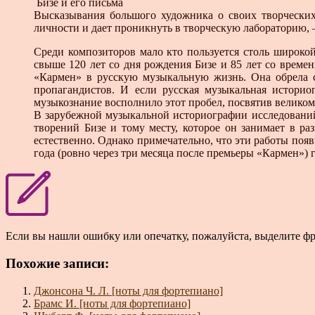
Бизе и его письма
Высказывания большого художника о своих творческих 
личности и дает проникнуть в творческую лабораторию, 
Среди композиторов мало кто пользуется столь широкой
свыше 120 лет со дня рождения Бизе и 85 лет со време
«Кармен» в русскую музыкальную жизнь. Она обрела 
пропагандистов. И если русская музыкальная историо
музыкознание восполнило этот пробел, посвятив великом
В зарубежной музыкальной историографии исследований 
творений Бизе и тому месту, которое он занимает в р
естественно. Однако примечательно, что эти работы появ
года (ровно через три месяца после премьеры «Кармен»)
Если вы нашли ошибку или опечатку, пожалуйста, выделите ф
Похожие записи:
Джонсона Ч. Л. [ноты для фортепиано]
Брамс И. [ноты для фортепиано]