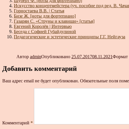
Шуберт Ф. [ноты для фортепиано]
Искусство концертмейстера (уч. пособие под ред. В. Чач
Горностаева В.В. | Статья
Бизе Ж. [ноты для фортепиано]
Газарян С. «Струны и клавиши» [статья]
Евгений Королёв | Интервью
Беседа с Софией Губайдулиной
Педагогические и эстетические принципы Г.Г. Нейгауза
Автор
admin
Опубликовано
25.07.2017
08.11.2021
Формат
Добавить комментарий
Ваш адрес email не будет опубликован.
Обязательные поля пом
Комментарий
*