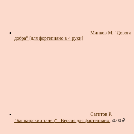
Минков М. "Дорога
добра" [для фортепиано в 4 руки]
Сагитов Р.
"Башкирский танец"_ Версия для фортепиано
50.00
₽