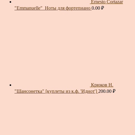
Ernesto Cortazar
"Emmanuelle"_Ноты для фортепиано
0.00
₽
Крюков Н.
"Шансонетка" [куплеты из к.ф. 'Идиот']
200.00
₽