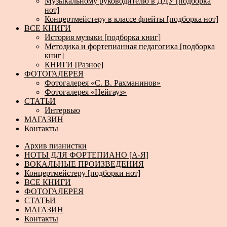
Музыкальному руководителю в ДДУ [подборка
нот]
Концертмейстеру в классе флейты [подборка нот]
ВСЕ КНИГИ
История музыки [подборка книг]
Методика и фортепианная педагогика [подборка
книг]
КНИГИ [Разное]
ФОТОГАЛЕРЕЯ
Фотогалерея «С. В. Рахманинов»
Фотогалерея «Нейгауз»
СТАТЬИ
Интервью
МАГАЗИН
Контакты
Архив пианистки
НОТЫ ДЛЯ ФОРТЕПИАНО [А-Я]
ВОКАЛЬНЫЕ ПРОИЗВЕДЕНИЯ
Концертмейстеру [подборки нот]
ВСЕ КНИГИ
ФОТОГАЛЕРЕЯ
СТАТЬИ
МАГАЗИН
Контакты