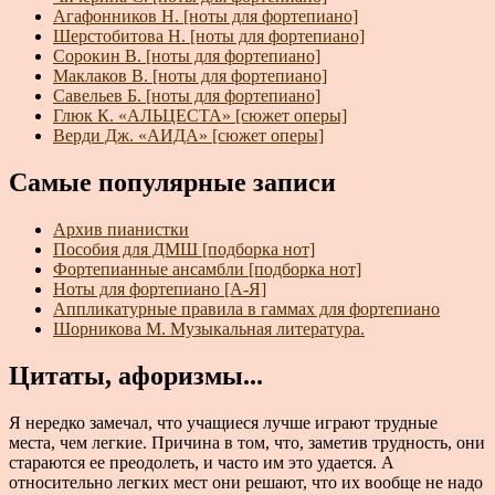
Агафонников Н. [ноты для фортепиано]
Шерстобитова Н. [ноты для фортепиано]
Сорокин В. [ноты для фортепиано]
Маклаков В. [ноты для фортепиано]
Савельев Б. [ноты для фортепиано]
Глюк К. «АЛЬЦЕСТА» [сюжет оперы]
Верди Дж. «АИДА» [сюжет оперы]
Самые популярные записи
Архив пианистки
Пособия для ДМШ [подборка нот]
Фортепианные ансамбли [подборка нот]
Ноты для фортепиано [А-Я]
Аппликатурные правила в гаммах для фортепиано
Шорникова М. Музыкальная литература.
Цитаты, афоризмы...
Я нередко замечал, что учащиеся лучше играют трудные
места, чем легкие. Причина в том, что, заметив трудность, они
стараются ее преодолеть, и часто им это удается. А
относительно легких мест они решают, что их вообще не надо