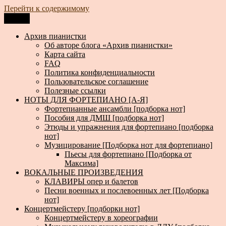
Перейти к содержимому
Меню
Архив пианистки
Всё для пианистов: ноты, книги, музыка, статьи…
Архив пианистки
Об авторе блога «Архив пианистки»
Карта сайта
FAQ
Политика конфиденциальности
Пользовательское соглашение
Полезные ссылки
НОТЫ ДЛЯ ФОРТЕПИАНО [А-Я]
Фортепианные ансамбли [подборка нот]
Пособия для ДМШ [подборка нот]
Этюды и упражнения для фортепиано [подборка
нот]
Музицирование [Подборка нот для фортепиано]
Пьесы для фортепиано [Подборка от
Максима]
ВОКАЛЬНЫЕ ПРОИЗВЕДЕНИЯ
КЛАВИРЫ опер и балетов
Песни военных и послевоенных лет [Подборка
нот]
Концертмейстеру [подборки нот]
Концертмейстеру в хореографии