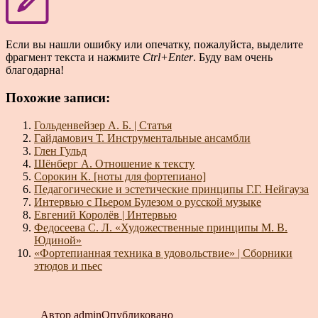
Если вы нашли ошибку или опечатку, пожалуйста, выделите
фрагмент текста и нажмите
Ctrl+Enter
. Буду вам очень
благодарна!
Похожие записи:
Гольденвейзер А. Б. | Статья
Гайдамович Т. Инструментальные ансамбли
Глен Гульд
Шёнберг А. Отношение к тексту
Сорокин К. [ноты для фортепиано]
Педагогические и эстетические принципы Г.Г. Нейгауза
Интервью с Пьером Булезом о русской музыке
Евгений Королёв | Интервью
Федосеева С. Л. «Художественные принципы М. В.
Юдиной»
«Фортепианная техника в удовольствие» | Сборники
этюдов и пьес
Автор
admin
Опубликовано