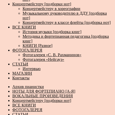
Концертмейстеру [подборки нот]
Концертмейстеру в хореографии
Музыкальному руководителю в ДДУ [подборка
нот]
Концертмейстеру в классе флейты [подборка нот]
ВСЕ КНИГИ
История музыки [подборка книг]
Методика и фортепианная педагогика [подборка
книг]
КНИГИ [Разное]
ФОТОГАЛЕРЕЯ
Фотогалерея «С. В. Рахманинов»
Фотогалерея «Нейгауз»
СТАТЬИ
Интервью
МАГАЗИН
Контакты
Архив пианистки
НОТЫ ДЛЯ ФОРТЕПИАНО [А-Я]
ВОКАЛЬНЫЕ ПРОИЗВЕДЕНИЯ
Концертмейстеру [подборки нот]
ВСЕ КНИГИ
ФОТОГАЛЕРЕЯ
СТАТЬИ