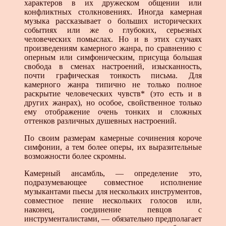
характеров в их дружеском общении или
конфликтных столкновениях. Иногда камерная
музыка рассказывает о больших исторических
событиях или же о глубоких, серьезных
человеческих помыслах. Но и в этих случаях
произведениям камерного жанра, по сравнению с
оперным или симфоническим, присуща большая
свобода в сменах настроений, изысканность,
почти графическая тонкость письма. Для
камерного жанра типично не только полное
раскрытие человеческих чувств* (это есть и в
других жанрах), но особое, свойственное только
ему отображение очень тонких и сложных
оттенков различных душевных настроений.
По своим размерам камерные сочинения короче
симфонии, а тем более оперы, их выразительные
возможности более скромны.
Камерный ансамбль, — определение это,
подразумевающее совместное исполнение
музыкантами пьесы для нескольких инструментов,
совместное пение нескольких голосов или,
наконец, соединение певцов с
инструменталистами, — обязательно предполагает