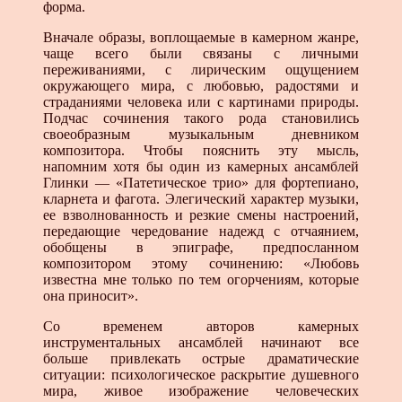
форма.
Вначале образы, воплощаемые в камерном жанре,
чаще всего были связаны с личными
переживаниями, с лирическим ощущением
окружающего мира, с любовью, радостями и
страданиями человека или с картинами природы.
Подчас сочинения такого рода становились
своеобразным музыкальным дневником
композитора. Чтобы пояснить эту мысль,
напомним хотя бы один из камерных ансамблей
Глинки — «Патетическое трио» для фортепиано,
кларнета и фагота. Элегический характер музыки,
ее взволнованность и резкие смены настроений,
передающие чередование надежд с отчаянием,
обобщены в эпиграфе, предпосланном
композитором этому сочинению: «Любовь
известна мне только по тем огорчениям, которые
она приносит».
Со временем авторов камерных
инструментальных ансамблей начинают все
больше привлекать острые драматические
ситуации: психологическое раскрытие душевного
мира, живое изображение человеческих