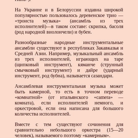
На Украине и в Белоруссии издавна широкой
популярностью пользовалось деревенское трио —
«троиста музыка» (ансамбль из трех
исполнителей)—в таком составе: скрипка, басоля
(род народной виолончели) и бубен.
Разнообразные народные инструментальные
ансамбли существуют в республиках Закавказья и
Средней Азии. Например, музыкальный ансамбль
из трех исполнителей, играющих на таре
(щипковый инструмент), кяманче (струнный
смычковый инструмент) и дайре (ударный
инструмент, род бубна), называется сазандари.
Ансамблевая инструментальная музыка может
быть камерной, то есть в точном переводе
«комнатной» (от итальянского «camera» —
комната), если исполнителей немного, и
оркестровой, если она написана для большого
количества исполнителей.
Вместе с тем существуют сочинения для
сравнительно небольшого оркестра (15—20
человек), называемого поэтому «камерным».