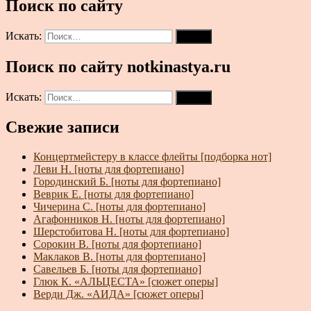
Поиск по сайту
Искать:
Поиск
Поиск по сайту notkinastya.ru
Искать:
Поиск
Свежие записи
Концертмейстеру в классе флейты [подборка нот]
Леви Н. [ноты для фортепиано]
Городинский Б. [ноты для фортепиано]
Веврик Е. [ноты для фортепиано]
Чичерина С. [ноты для фортепиано]
Агафонников Н. [ноты для фортепиано]
Шерстобитова Н. [ноты для фортепиано]
Сорокин В. [ноты для фортепиано]
Маклаков В. [ноты для фортепиано]
Савельев Б. [ноты для фортепиано]
Глюк К. «АЛЬЦЕСТА» [сюжет оперы]
Верди Дж. «АИДА» [сюжет оперы]