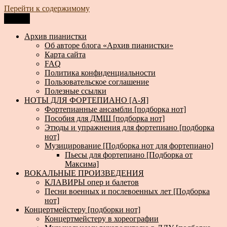
Перейти к содержимому
Меню
Архив пианистки
Всё для пианистов: ноты, книги, музыка, статьи…
Архив пианистки
Об авторе блога «Архив пианистки»
Карта сайта
FAQ
Политика конфиденциальности
Пользовательское соглашение
Полезные ссылки
НОТЫ ДЛЯ ФОРТЕПИАНО [А-Я]
Фортепианные ансамбли [подборка нот]
Пособия для ДМШ [подборка нот]
Этюды и упражнения для фортепиано [подборка
нот]
Музицирование [Подборка нот для фортепиано]
Пьесы для фортепиано [Подборка от
Максима]
ВОКАЛЬНЫЕ ПРОИЗВЕДЕНИЯ
КЛАВИРЫ опер и балетов
Песни военных и послевоенных лет [Подборка
нот]
Концертмейстеру [подборки нот]
Концертмейстеру в хореографии