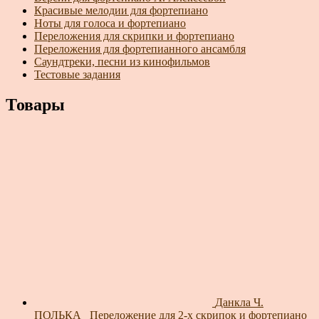
Красивые мелодии для фортепиано
Ноты для голоса и фортепиано
Переложения для скрипки и фортепиано
Переложения для фортепианного ансамбля
Саундтреки, песни из кинофильмов
Тестовые задания
Товары
Данкла Ч.
ПОЛЬКА_ Переложение для 2-х скрипок и фортепиано