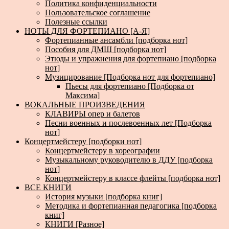
Политика конфиденциальности
Пользовательское соглашение
Полезные ссылки
НОТЫ ДЛЯ ФОРТЕПИАНО [А-Я]
Фортепианные ансамбли [подборка нот]
Пособия для ДМШ [подборка нот]
Этюды и упражнения для фортепиано [подборка
нот]
Музицирование [Подборка нот для фортепиано]
Пьесы для фортепиано [Подборка от
Максима]
ВОКАЛЬНЫЕ ПРОИЗВЕДЕНИЯ
КЛАВИРЫ опер и балетов
Песни военных и послевоенных лет [Подборка
нот]
Концертмейстеру [подборки нот]
Концертмейстеру в хореографии
Музыкальному руководителю в ДДУ [подборка
нот]
Концертмейстеру в классе флейты [подборка нот]
ВСЕ КНИГИ
История музыки [подборка книг]
Методика и фортепианная педагогика [подборка
книг]
КНИГИ [Разное]