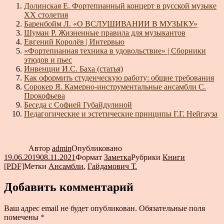
Долинская Е. Фортепианный концерт в русской музыке
XX столетия
Баренбойм Л. «О ВСЛУШИВАНИИ В МУЗЫКУ»
Шуман Р. Жизненные правила для музыкантов
Евгений Королёв | Интервью
«Фортепианная техника в удовольствие» | Сборники
этюдов и пьес
Инвенции И.С. Баха (статья)
Как оформить студенческую работу: общие требования
Сорокер Я. Камерно-инструментальные ансамбли С.
Прокофьева
Беседа с Софией Губайдулиной
Педагогические и эстетические принципы Г.Г. Нейгауза
Автор
admin
Опубликовано
19.06.2019
08.11.2021
Формат
Заметка
Рубрики
Книги
[PDF]
Метки
Ансамбли
,
Гайдамович Т.
Добавить комментарий
Ваш адрес email не будет опубликован.
Обязательные поля
помечены
*