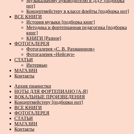
Музыкальному руководителю в ДДУ [подборка
нот]
Концертмейстеру в классе флейты [подборка нот]
ВСЕ КНИГИ
История музыки [подборка книг]
Методика и фортепианная педагогика [подборка
книг]
КНИГИ [Разное]
ФОТОГАЛЕРЕЯ
Фотогалерея «С. В. Рахманинов»
Фотогалерея «Нейгауз»
СТАТЬИ
Интервью
МАГАЗИН
Контакты
Архив пианистки
НОТЫ ДЛЯ ФОРТЕПИАНО [А-Я]
ВОКАЛЬНЫЕ ПРОИЗВЕДЕНИЯ
Концертмейстеру [подборки нот]
ВСЕ КНИГИ
ФОТОГАЛЕРЕЯ
СТАТЬИ
МАГАЗИН
Контакты