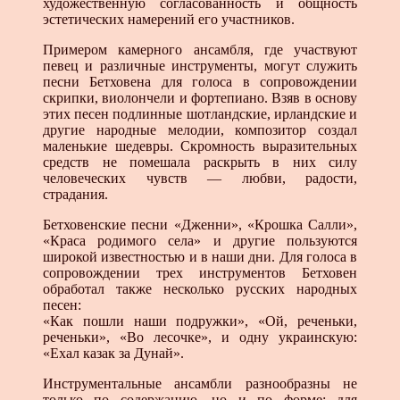
художественную согласованность и общность
эстетических намерений его участников.
Примером камерного ансамбля, где участвуют
певец и различные инструменты, могут служить
песни Бетховена для голоса в сопровождении
скрипки, виолончели и фортепиано. Взяв в основу
этих песен подлинные шотландские, ирландские и
другие народные мелодии, композитор создал
маленькие шедевры. Скромность выразительных
средств не помешала раскрыть в них силу
человеческих чувств — любви, радости,
страдания.
Бетховенские песни «Дженни», «Крошка Салли»,
«Краса родимого села» и другие пользуются
широкой известностью и в наши дни. Для голоса в
сопровождении трех инструментов Бетховен
обработал также несколько русских народных
песен:
«Как пошли наши подружки», «Ой, реченьки,
реченьки», «Во лесочке», и одну украинскую:
«Ехал казак за Дунай».
Инструментальные ансамбли разнообразны не
только по содержанию, но и по форме: для