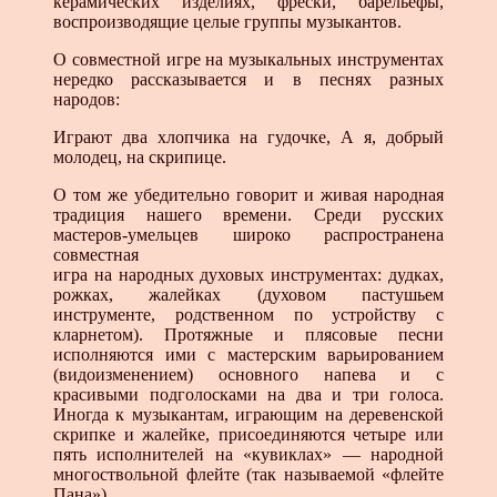
керамических изделиях, фрески, барельефы,
воспроизводящие целые группы музыкантов.
О совместной игре на музыкальных инструментах
нередко рассказывается и в песнях разных
народов:
Играют два хлопчика на гудочке, А я, добрый
молодец, на скрипице.
О том же убедительно говорит и живая народная
традиция нашего времени. Среди русских
мастеров-умельцев широко распространена
совместная
игра на народных духовых инструментах: дудках,
рожках, жалейках (духовом пастушьем
инструменте, родственном по устройству с
кларнетом). Протяжные и плясовые песни
исполняются ими с мастерским варьированием
(видоизменением) основного напева и с
красивыми подголосками на два и три голоса.
Иногда к музыкантам, играющим на деревенской
скрипке и жалейке, присоединяются четыре или
пять исполнителей на «кувиклах» — народной
многоствольной флейте (так называемой «флейте
Пана»).