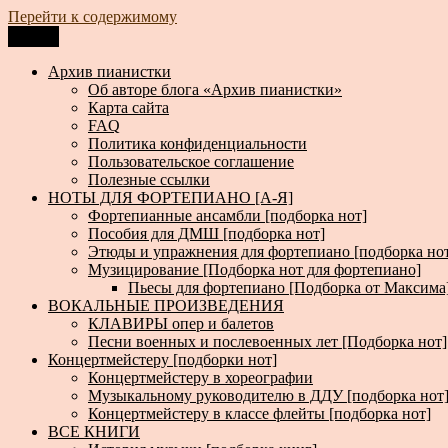
Перейти к содержимому
Меню
Архив пианистки
Всё для пианистов: ноты, книги, музыка, статьи…
Архив пианистки
Об авторе блога «Архив пианистки»
Карта сайта
FAQ
Политика конфиденциальности
Пользовательское соглашение
Полезные ссылки
НОТЫ ДЛЯ ФОРТЕПИАНО [А-Я]
Фортепианные ансамбли [подборка нот]
Пособия для ДМШ [подборка нот]
Этюды и упражнения для фортепиано [подборка но
Музицирование [Подборка нот для фортепиано]
Пьесы для фортепиано [Подборка от Максима
ВОКАЛЬНЫЕ ПРОИЗВЕДЕНИЯ
КЛАВИРЫ опер и балетов
Песни военных и послевоенных лет [Подборка нот]
Концертмейстеру [подборки нот]
Концертмейстеру в хореографии
Музыкальному руководителю в ДДУ [подборка нот
Концертмейстеру в классе флейты [подборка нот]
ВСЕ КНИГИ