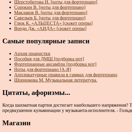
Шерстобитова Н. [ноты для фортепиано]
Сорокин В. [ноты для фортепиано]
Маклаков В. [ноты для фортепиано]
Савельев Б. [ноты для фортепиано]
Глюк К. «АЛЬЦЕСТА» [сюжет оперы]
Верди Дж. «АИДА» [сюжет оперы]
Самые популярные записи
Архив пианистки
Пособия для ДМШ [подборка нот]
Фортепианные ансамбли [подборка нот]
Ноты для фортепиано [А-Я]
Аппликатурные правила в гаммах для фортепиано
Шорникова М. Музыкальная литература.
Цитаты, афоризмы...
Когда шахматная партия достигает наибольшего напряжения? Т
предвкушении кульминации у музыканта-исполнителя. - Гольден
Магазин