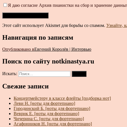
Я даю согласие Архив пианистки на сбор и хранение данных
Этот сайт использует Akismet для борьбы со спамом.
Узнайте, 
Навигация по записям
Опубликовано в
Евгений Королёв | Интервью
Поиск по сайту notkinastya.ru
Искать:
Поиск
Свежие записи
Концертмейстеру в классе флейты [подборка нот]
Леви Н. [ноты для фортепиано]
Городинский Б. [ноты для фортепиано]
Веврик Е. [ноты для фортепиано]
Чичерина С. [ноты для фортепиано]
Агафонников Н. [ноты для фортепиано]