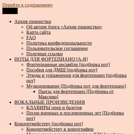
Перейти к содержимому
Меню
Архив пианистки
Всё для пианистов: ноты, книги, музыка, статьи…
Архив пианистки
Об авторе блога «Архив пианистки»
Карта сайта
FAQ
Политика конфиденциальности
Пользовательское соглашение
Полезные ссылки
НОТЫ ДЛЯ ФОРТЕПИАНО [А-Я]
Фортепианные ансамбли [подборка нот]
Пособия для ДМШ [подборка нот]
Этюды и упражнения для фортепиано [подборка
нот]
Музицирование [Подборка нот для фортепиано]
Пьесы для фортепиано [Подборка от
Максима]
ВОКАЛЬНЫЕ ПРОИЗВЕДЕНИЯ
КЛАВИРЫ опер и балетов
Песни военных и послевоенных лет [Подборка
нот]
Концертмейстеру [подборки нот]
Концертмейстеру в хореографии