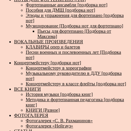
Фортепианные ансамбли [подборка нот]
Пособия для ДМШ [подборка нот]
Этюды и упражнения для фортепиано [подборка
нот]
Музицирование [Подборка нот для фортепиано]
Пьесы для фортепиано [Подборка от
Максима]
ВОКАЛЬНЫЕ ПРОИЗВЕДЕНИЯ
КЛАВИРЫ опер и балетов
Песни военных и послевоенных лет [Подборка
нот]
Концертмейстеру [подборки нот]
Концертмейстеру в хореографии
Музыкальному руководителю в ДДУ [подборка
нот]
Концертмейстеру в классе флейты [подборка нот]
ВСЕ КНИГИ
История музыки [подборка книг]
Методика и фортепианная педагогика [подборка
книг]
КНИГИ [Разное]
ФОТОГАЛЕРЕЯ
Фотогалерея «С. В. Рахманинов»
Фотогалерея «Нейгауз»