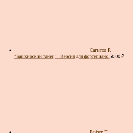
Сагитов Р.
"Башкирский танец"_ Версия для фортепиано
50.00
₽
Райзер Т.