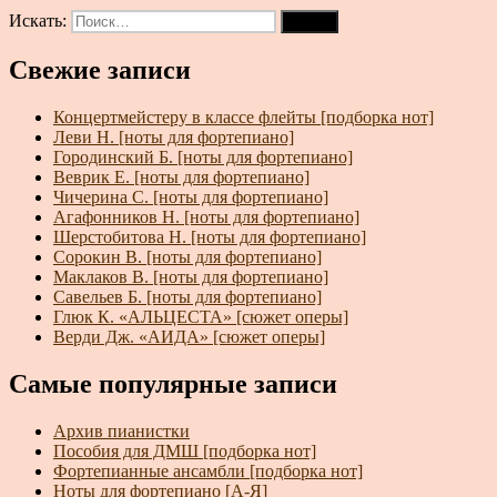
Искать:
Поиск
Свежие записи
Концертмейстеру в классе флейты [подборка нот]
Леви Н. [ноты для фортепиано]
Городинский Б. [ноты для фортепиано]
Веврик Е. [ноты для фортепиано]
Чичерина С. [ноты для фортепиано]
Агафонников Н. [ноты для фортепиано]
Шерстобитова Н. [ноты для фортепиано]
Сорокин В. [ноты для фортепиано]
Маклаков В. [ноты для фортепиано]
Савельев Б. [ноты для фортепиано]
Глюк К. «АЛЬЦЕСТА» [сюжет оперы]
Верди Дж. «АИДА» [сюжет оперы]
Самые популярные записи
Архив пианистки
Пособия для ДМШ [подборка нот]
Фортепианные ансамбли [подборка нот]
Ноты для фортепиано [А-Я]