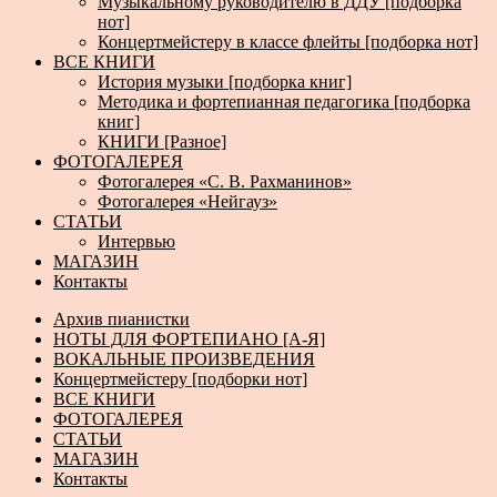
Музыкальному руководителю в ДДУ [подборка
нот]
Концертмейстеру в классе флейты [подборка нот]
ВСЕ КНИГИ
История музыки [подборка книг]
Методика и фортепианная педагогика [подборка
книг]
КНИГИ [Разное]
ФОТОГАЛЕРЕЯ
Фотогалерея «С. В. Рахманинов»
Фотогалерея «Нейгауз»
СТАТЬИ
Интервью
МАГАЗИН
Контакты
Архив пианистки
НОТЫ ДЛЯ ФОРТЕПИАНО [А-Я]
ВОКАЛЬНЫЕ ПРОИЗВЕДЕНИЯ
Концертмейстеру [подборки нот]
ВСЕ КНИГИ
ФОТОГАЛЕРЕЯ
СТАТЬИ
МАГАЗИН
Контакты