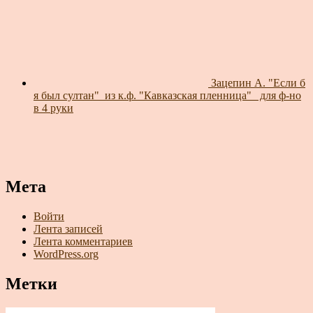
Зацепин А. "Если б
я был султан"_из к.ф. "Кавказская пленница"_ для ф-но
в 4 руки
Мета
Войти
Лента записей
Лента комментариев
WordPress.org
Метки