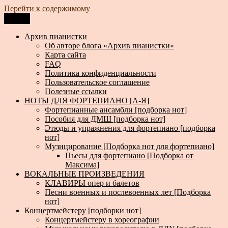
Перейти к содержимому
Меню
Архив пианистки
Всё для пианистов: ноты, книги, музыка, статьи…
Архив пианистки
Об авторе блога «Архив пианистки»
Карта сайта
FAQ
Политика конфиденциальности
Пользовательское соглашение
Полезные ссылки
НОТЫ ДЛЯ ФОРТЕПИАНО [А-Я]
Фортепианные ансамбли [подборка нот]
Пособия для ДМШ [подборка нот]
Этюды и упражнения для фортепиано [подборка
нот]
Музицирование [Подборка нот для фортепиано]
Пьесы для фортепиано [Подборка от
Максима]
ВОКАЛЬНЫЕ ПРОИЗВЕДЕНИЯ
КЛАВИРЫ опер и балетов
Песни военных и послевоенных лет [Подборка
нот]
Концертмейстеру [подборки нот]
Концертмейстеру в хореографии