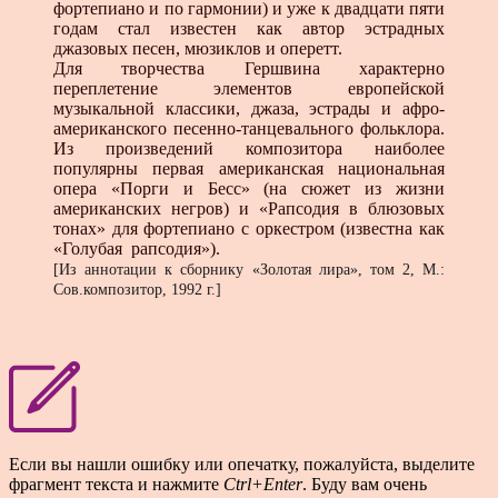
фортепиано и по гармонии) и уже к двадцати пяти
годам стал известен как автор эстрадных
джазовых песен, мюзиклов и оперетт.
Для творчества Гершвина характерно
переплетение элементов европейской
музыкальной классики, джаза, эстрады и афро-
американского песенно-танцевального фольклора.
Из произведений композитора наиболее
популярны первая американская национальная
опера «Порги и Бесс» (на сюжет из жизни
американских негров) и «Рапсодия в блюзовых
тонах» для фортепиано с оркестром (известна как
«Голубая рапсодия»).
[Из аннотации к сборнику «Золотая лира», том 2, М.:
Сов.композитор, 1992 г.]
Если вы нашли ошибку или опечатку, пожалуйста, выделите
фрагмент текста и нажмите
Ctrl+Enter
. Буду вам очень