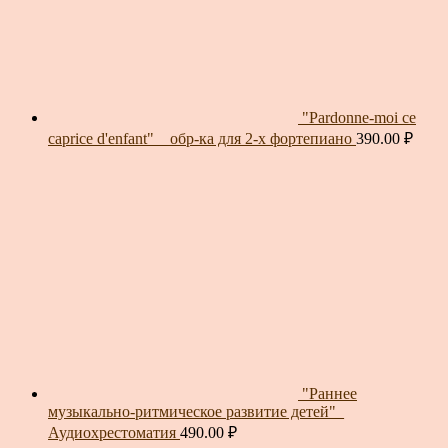
"Pardonne-moi ce
caprice d'enfant" _ обр-ка для 2-х фортепиано
390.00
₽
"Раннее
музыкально-ритмическое развитие детей"_
Аудиохрестоматия
490.00
₽