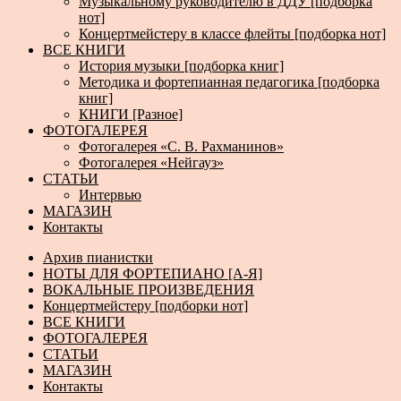
Музыкальному руководителю в ДДУ [подборка
нот]
Концертмейстеру в классе флейты [подборка нот]
ВСЕ КНИГИ
История музыки [подборка книг]
Методика и фортепианная педагогика [подборка
книг]
КНИГИ [Разное]
ФОТОГАЛЕРЕЯ
Фотогалерея «С. В. Рахманинов»
Фотогалерея «Нейгауз»
СТАТЬИ
Интервью
МАГАЗИН
Контакты
Архив пианистки
НОТЫ ДЛЯ ФОРТЕПИАНО [А-Я]
ВОКАЛЬНЫЕ ПРОИЗВЕДЕНИЯ
Концертмейстеру [подборки нот]
ВСЕ КНИГИ
ФОТОГАЛЕРЕЯ
СТАТЬИ
МАГАЗИН
Контакты