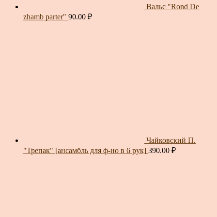
Вальс "Rond De
zhamb parter"
90.00
₽
Чайковский П.
"Трепак" [ансамбль для ф-но в 6 рук]
390.00
₽