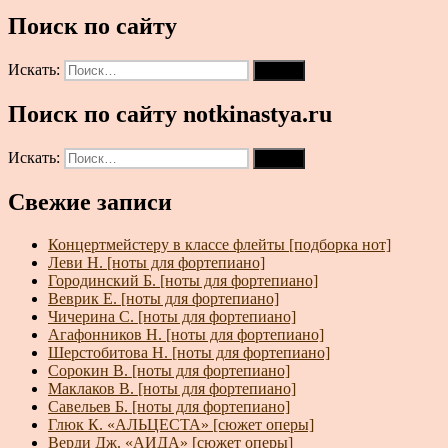
Поиск по сайту
Искать:
Поиск
Поиск по сайту notkinastya.ru
Искать:
Поиск
Свежие записи
Концертмейстеру в классе флейты [подборка нот]
Леви Н. [ноты для фортепиано]
Городинский Б. [ноты для фортепиано]
Веврик Е. [ноты для фортепиано]
Чичерина С. [ноты для фортепиано]
Агафонников Н. [ноты для фортепиано]
Шерстобитова Н. [ноты для фортепиано]
Сорокин В. [ноты для фортепиано]
Маклаков В. [ноты для фортепиано]
Савельев Б. [ноты для фортепиано]
Глюк К. «АЛЬЦЕСТА» [сюжет оперы]
Верди Дж. «АИДА» [сюжет оперы]