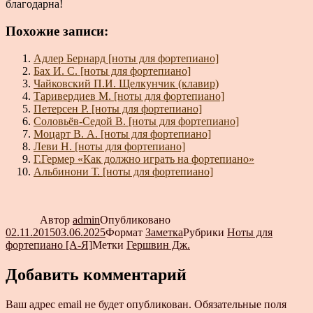
благодарна!
Похожие записи:
Адлер Бернард [ноты для фортепиано]
Бах И. С. [ноты для фортепиано]
Чайковский П.И. Щелкунчик (клавир)
Таривердиев М. [ноты для фортепиано]
Петерсен Р. [ноты для фортепиано]
Соловьёв-Седой В. [ноты для фортепиано]
Моцарт В. А. [ноты для фортепиано]
Леви Н. [ноты для фортепиано]
Г.Гермер «Как должно играть на фортепиано»
Альбинони Т. [ноты для фортепиано]
Автор
admin
Опубликовано
02.11.2015
03.06.2025
Формат
Заметка
Рубрики
Ноты для
фортепиано [А-Я]
Метки
Гершвин Дж.
Добавить комментарий
Ваш адрес email не будет опубликован.
Обязательные поля