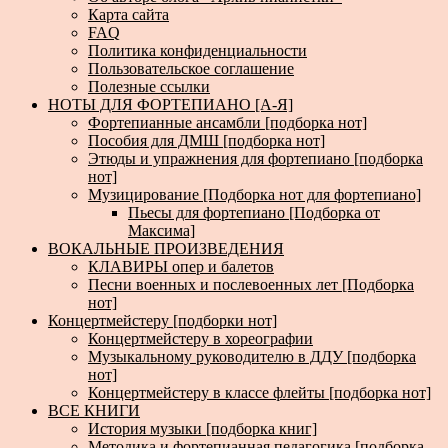
Карта сайта
FAQ
Политика конфиденциальности
Пользовательское соглашение
Полезные ссылки
НОТЫ ДЛЯ ФОРТЕПИАНО [А-Я]
Фортепианные ансамбли [подборка нот]
Пособия для ДМШ [подборка нот]
Этюды и упражнения для фортепиано [подборка
нот]
Музицирование [Подборка нот для фортепиано]
Пьесы для фортепиано [Подборка от
Максима]
ВОКАЛЬНЫЕ ПРОИЗВЕДЕНИЯ
КЛАВИРЫ опер и балетов
Песни военных и послевоенных лет [Подборка
нот]
Концертмейстеру [подборки нот]
Концертмейстеру в хореографии
Музыкальному руководителю в ДДУ [подборка
нот]
Концертмейстеру в классе флейты [подборка нот]
ВСЕ КНИГИ
История музыки [подборка книг]
Методика и фортепианная педагогика [подборка