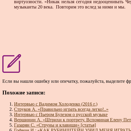
виртуозности. «Никак нельзя сегодня недооценивать Ч
музыканты 20 века. Повторим это вслед за ними и мы.
Если вы нашли ошибку или опечатку, пожалуйста, выделите ф
Похожие записи:
Интервью с Вадимом Холоденко (2016 г.)
Струков А. «Правильно играть всегда легко!..»
Интервью с Пьером Булезом о русской музыке
Вершинин А. «Штрихи к портрету. Вспоминая Елену Пе
Газарян С. «Струны и клавиши» [статья]
Гофман И.: «КАК РУБИНШТЕЙН УЧИЛ МЕНЯ ИГРАТЬ