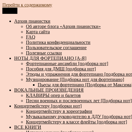
Перейти к содержимому
Меню
Архив пианистки
Всё для пианистов: ноты, книги, музыка, статьи…
Архив пианистки
Об авторе блога «Архив пианистки»
Карта сайта
FAQ
Политика конфиденциальности
Пользовательское соглашение
Полезные ссылки
НОТЫ ДЛЯ ФОРТЕПИАНО [А-Я]
Фортепианные ансамбли [подборка нот]
Пособия для ДМШ [подборка нот]
Этюды и упражнения для фортепиано [подборка но
Музицирование [Подборка нот для фортепиано]
Пьесы для фортепиано [Подборка от Максима
ВОКАЛЬНЫЕ ПРОИЗВЕДЕНИЯ
КЛАВИРЫ опер и балетов
Песни военных и послевоенных лет [Подборка нот]
Концертмейстеру [подборки нот]
Концертмейстеру в хореографии
Музыкальному руководителю в ДДУ [подборка нот
Концертмейстеру в классе флейты [подборка нот]
ВСЕ КНИГИ