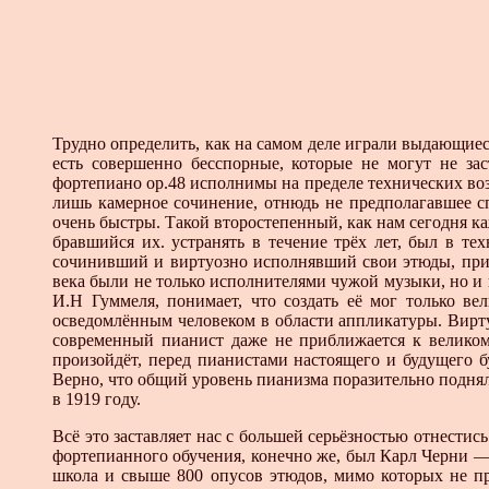
Трудно определить, как на самом деле играли выдающиес
есть совершенно бесспорные, которые не могут не за
фортепиано ор.48 исполнимы на пределе технических воз
лишь камерное сочинение, отнюдь не предполагавшее 
очень быстры. Такой второстепенный, как нам сегодня к
бравшийся их. устранять в течение трёх лет, был в 
сочинивший и виртуозно исполнявший свои этюды, призна
века были не только исполнителями чужой музыки, но 
И.Н Гуммеля, понимает, что создать её мог только в
осведомлённым человеком в области аппликатуры. Вирту
современный пианист даже не приближается к великом
произойдёт, перед пианистами настоящего и будущего б
Верно, что общий уровень пианизма поразительно подня
в 1919 году.
Всё это заставляет нас с большей серьёзностью отнести
фортепианного обучения, конечно же, был Карл Черни —
школа и свыше 800 опусов этюдов, мимо которых не п