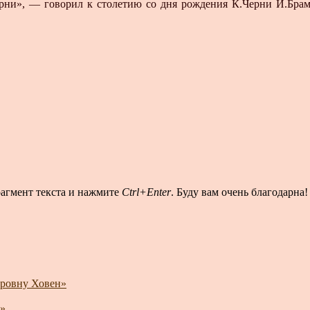
ерни», — говорил к столетию со дня рождения К.Черни И.Бра
рагмент текста и нажмите
Ctrl+Enter
. Буду вам очень благодарна!
тровну Ховен»
»