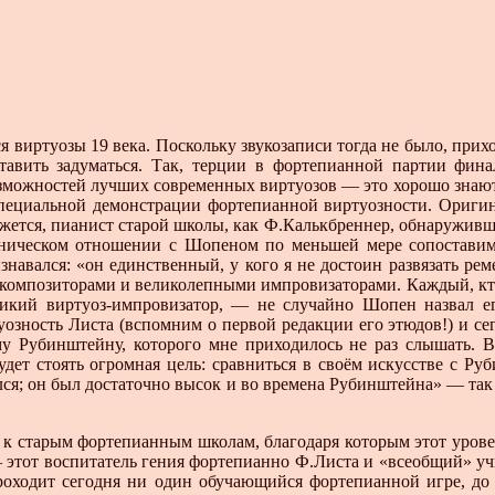
я виртуозы 19 века. Поскольку звукозаписи тогда не было, прих
ставить задуматься. Так, терции в фортепианной партии фина
можностей лучших современных виртуозов — это хорошо знают вс
специальной демонстрации фортепианной виртуозности. Ориги
ажется, пианист старой школы, как Ф.Калькбреннер, обнаруживш
техническом отношении с Шопеном по меньшей мере сопостави
вался: «он единственный, у кого я не достоин развязать реме
и композиторами и великолепными импровизаторами. Каждый, кт
еликий виртуоз-импровизатор, — не случайно Шопен назвал 
озность Листа (вспомним о первой редакции его этюдов!) и с
у Рубинштейну, которого мне приходилось не раз слышать. В
удет стоять огромная цель: сравниться в своём искусстве с 
лся; он был достаточно высок и во времена Рубинштейна» — так
сь к старым фортепианным школам, благодаря которым этот уров
 этот воспитатель гения фортепианно Ф.Листа и «всеобщий» у
роходит сегодня ни один обучающийся фортепианной игре, до 