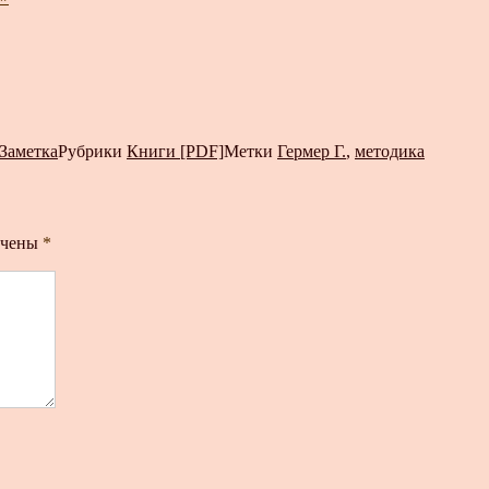
Заметка
Рубрики
Книги [PDF]
Метки
Гермер Г.
,
методика
ечены
*