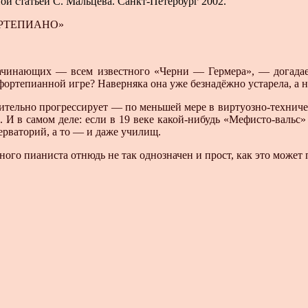
ой статьей С. Мальцева. Санкт-Петербург 2002.
ОРТЕПИАНО»
начинающих — всем известного «Черни — Гермера», — догада
 фортепианной игре? Наверняка она уже безнадёжно устарела, а
ительно прогрессирует — по меньшей мере в виртуозно-техниче
И в самом деле: если в 19 веке какой-нибудь «Мефисто-вальс» 
ерваторий, а то — и даже училищ.
ого пианиста отнюдь не так однозначен и прост, как это может п