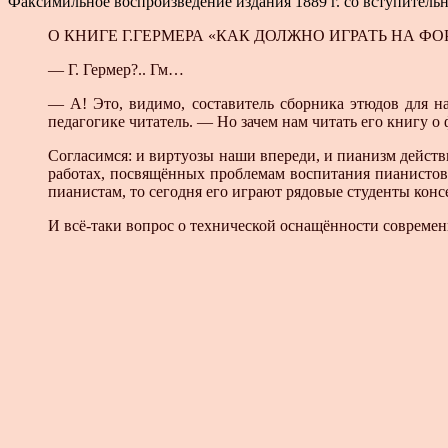
Факсимильное воспроизведение издания 1889 г. со вступительн
О КНИГЕ Г.ГЕРМЕРА «КАК ДОЛЖНО ИГРАТЬ НА Ф
— Г. Гермер?.. Гм…
— А! Это, видимо, составитель сборника этюдов для 
педагогике читатель. — Но зачем нам читать его книгу о
Согласимся: и виртуозы наши впереди, и пианизм действ
работах, посвящённых проблемам воспитания пианистов. 
пианистам, то сегодня его играют рядовые студенты конс
И всё-таки вопрос о технической оснащённости современн