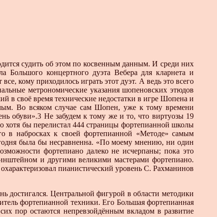
одится судить об этом по косвенным данным. И среди них
ла Большого концертного дуэта Вебера для кларнета и
е, кому приходилось играть этот дуэт. А ведь это всего
нальные метрономические указания шопеновских этюдов
ий в своё время технические недостатки в игре Шопена и
мым. Во всяком случае сам Шопен, уже к тому времени
нь обуви».3 Не забудем к тому же и то, что виртуозы 19
о хотя бы перелистал 444 страницы фортепианной школы
его в набросках к своей фортепианной «Методе» самым
егодня была бы несравненна. «По моему мнению, ни один
озможности фортепиано далеко не исчерпаны; пока это
Рубинштейном и другими великими мастерами фортепиано.
 охарактеризовал пианистический уровень С. Рахманинов
ень достигался. Центральной фигурой в области методики
читель фортепианной техники. Его Большая фортепианная
сих пор остаются непревзойдённым вкладом в развитие