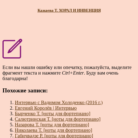
Кажаева Т. ХОРАЛ И ИНВЕНЦИЯ
Если вы нашли ошибку или опечатку, пожалуйста, выделите
фрагмент текста и нажмите
Ctrl+Enter
. Буду вам очень
благодарна!
Похожие записи:
Интервью с Вадимом Холоденко (2016 г.)
Евгений Королёв | Интервью
Бырченко Т. [ноты для фортепиано]
Салютринская Т. [ноты для фортепиано]
Назарова Т. [ноты для фортепиано]
Николаева Т. [ноты для фортепиано]
Габичвадзе Р. [ноты для фортепиано]