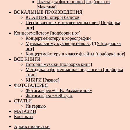
Пьесы для фортепиано [Подборка от
Максима]
ВОКАЛЬНЫЕ ПРОИЗВЕДЕНИЯ
КЛАВИРЫ опер и балетов
Песни военных и послевоенных лет [Подборка
нот]
Концертмейстеру [подборки нот]
Концертмейстеру в хореографии
Музыкальному руководителю в ДДУ [подборка
нот]
Концертмейстеру в классе флейты [подборка нот]
ВСЕ КНИГИ
История музыки [подборка книг]
Методика и фортепианная педагогика [подборка
книг]
КНИГИ [Разное]
ФОТОГАЛЕРЕЯ
Фотогалерея «С. В. Рахманинов»
Фотогалерея «Нейгауз»
СТАТЬИ
Интервью
МАГАЗИН
Контакты
Архив пианистки