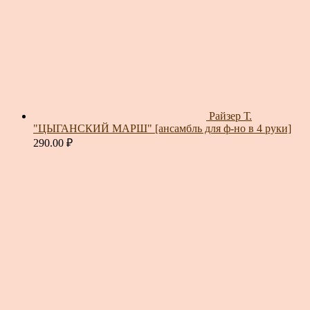
Райзер Т.
"ЦЫГАНСКИЙ МАРШ" [ансамбль для ф-но в 4 руки]
290.00
₽