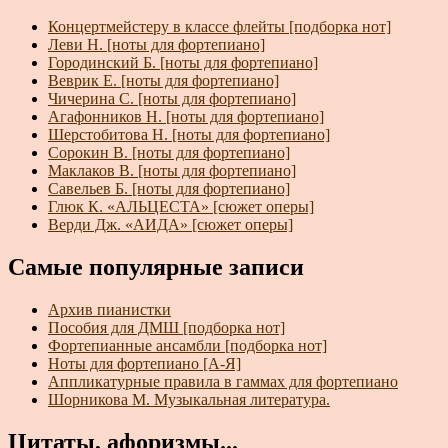
Концертмейстеру в классе флейты [подборка нот]
Леви Н. [ноты для фортепиано]
Городинский Б. [ноты для фортепиано]
Веврик Е. [ноты для фортепиано]
Чичерина С. [ноты для фортепиано]
Агафонников Н. [ноты для фортепиано]
Шерстобитова Н. [ноты для фортепиано]
Сорокин В. [ноты для фортепиано]
Маклаков В. [ноты для фортепиано]
Савельев Б. [ноты для фортепиано]
Глюк К. «АЛЬЦЕСТА» [сюжет оперы]
Верди Дж. «АИДА» [сюжет оперы]
Самые популярные записи
Архив пианистки
Пособия для ДМШ [подборка нот]
Фортепианные ансамбли [подборка нот]
Ноты для фортепиано [А-Я]
Аппликатурные правила в гаммах для фортепиано
Шорникова М. Музыкальная литература.
Цитаты, афоризмы...