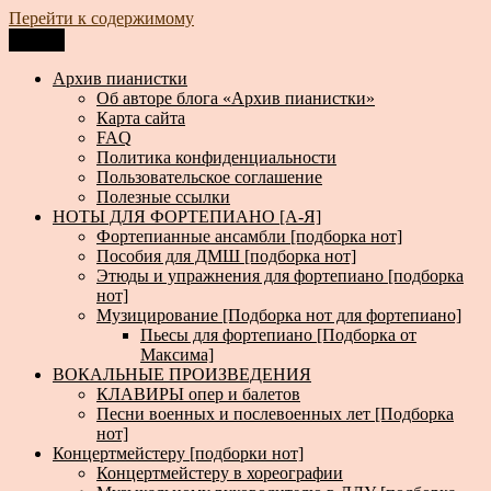
Перейти к содержимому
Меню
Архив пианистки
Всё для пианистов: ноты, книги, музыка, статьи…
Архив пианистки
Об авторе блога «Архив пианистки»
Карта сайта
FAQ
Политика конфиденциальности
Пользовательское соглашение
Полезные ссылки
НОТЫ ДЛЯ ФОРТЕПИАНО [А-Я]
Фортепианные ансамбли [подборка нот]
Пособия для ДМШ [подборка нот]
Этюды и упражнения для фортепиано [подборка
нот]
Музицирование [Подборка нот для фортепиано]
Пьесы для фортепиано [Подборка от
Максима]
ВОКАЛЬНЫЕ ПРОИЗВЕДЕНИЯ
КЛАВИРЫ опер и балетов
Песни военных и послевоенных лет [Подборка
нот]
Концертмейстеру [подборки нот]
Концертмейстеру в хореографии