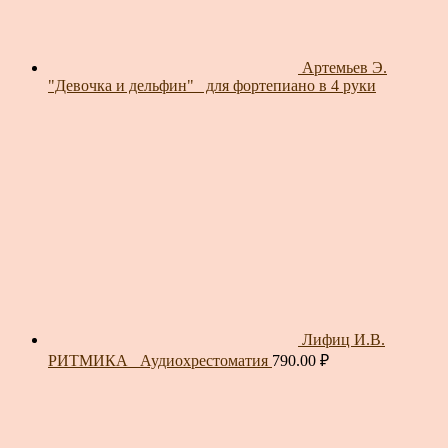
Артемьев Э.
"Девочка и дельфин"_ для фортепиано в 4 руки
Лифиц И.В.
РИТМИКА_ Аудиохрестоматия
790.00
₽