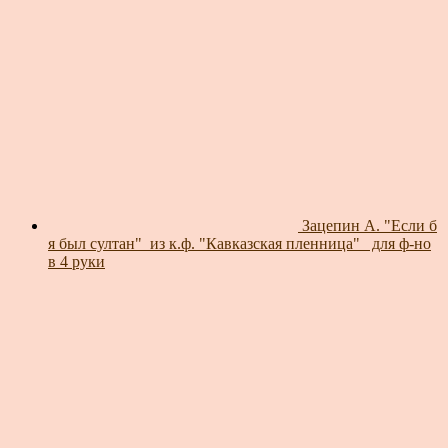
Зацепин А. "Если б
я был султан"_из к.ф. "Кавказская пленница"_ для ф-но
в 4 руки