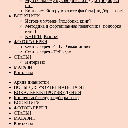
Музыкальному руководителю в ДДУ [подборка
нот]
Концертмейстеру в классе флейты [подборка нот]
ВСЕ КНИГИ
История музыки [подборка книг]
Методика и фортепианная педагогика [подборка
книг]
КНИГИ [Разное]
ФОТОГАЛЕРЕЯ
Фотогалерея «С. В. Рахманинов»
Фотогалерея «Нейгауз»
СТАТЬИ
Интервью
МАГАЗИН
Контакты
Архив пианистки
НОТЫ ДЛЯ ФОРТЕПИАНО [А-Я]
ВОКАЛЬНЫЕ ПРОИЗВЕДЕНИЯ
Концертмейстеру [подборки нот]
ВСЕ КНИГИ
ФОТОГАЛЕРЕЯ
СТАТЬИ
МАГАЗИН
Контакты