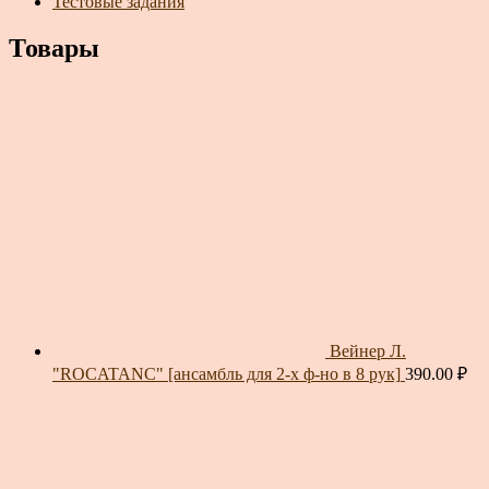
Тестовые задания
Товары
Вейнер Л.
"ROCATANC" [ансамбль для 2-х ф-но в 8 рук]
390.00
₽