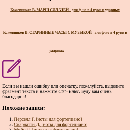
Кожевников В. МАРШ СИЛАЧЕЙ_ для ф-но в 4 руки и ударных
Кожевников В. СТАРИННЫЕ ЧАСЫ С МУЗЫКОЙ_ для ф-но в 4 руки и
ударных
Если вы нашли ошибку или опечатку, пожалуйста, выделите
фрагмент текста и нажмите
Ctrl+Enter
. Буду вам очень
благодарна!
Похожие записи:
Пёрселл Г. [ноты для фортепиано]
Скарлатти Д. [ноты для фортепиано]
Мийо Д. [ноты для фортепиано]