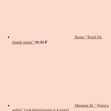
Вальс "Rond De
zhamb parter"
90.00
₽
Минков М. "Дорога
добра" [для фортепиано в 4 руки]