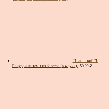
Чайковский П.
Попурри на темы из балетов (в 4 руки)
150.00
₽