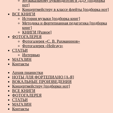
Музыкальному руководителю в ДДУ [подборка
нот]
Концертмейстеру в классе флейты [подборка нот]
ВСЕ КНИГИ
История музыки [подборка книг]
Методика и фортепианная педагогика [подборка
книг]
КНИГИ [Разное]
ФОТОГАЛЕРЕЯ
Фотогалерея «С. В. Рахманинов»
Фотогалерея «Нейгауз»
СТАТЬИ
Интервью
МАГАЗИН
Контакты
Архив пианистки
НОТЫ ДЛЯ ФОРТЕПИАНО [А-Я]
ВОКАЛЬНЫЕ ПРОИЗВЕДЕНИЯ
Концертмейстеру [подборки нот]
ВСЕ КНИГИ
ФОТОГАЛЕРЕЯ
СТАТЬИ
МАГАЗИН
Контакты