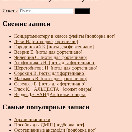
Искать:
Поиск
Свежие записи
Концертмейстеру в классе флейты [подборка нот]
Леви Н. [ноты для фортепиано]
Городинский Б. [ноты для фортепиано]
Веврик Е. [ноты для фортепиано]
Чичерина С. [ноты для фортепиано]
Агафонников Н. [ноты для фортепиано]
Шерстобитова Н. [ноты для фортепиано]
Сорокин В. [ноты для фортепиано]
Маклаков В. [ноты для фортепиано]
Савельев Б. [ноты для фортепиано]
Глюк К. «АЛЬЦЕСТА» [сюжет оперы]
Верди Дж. «АИДА» [сюжет оперы]
Самые популярные записи
Архив пианистки
Пособия для ДМШ [подборка нот]
Фортепианные ансамбли [подборка нот]