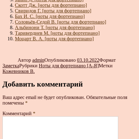
Скотт Дж. [ноты для фортепиано]
Свиридов Г. [ноты для фортепиано]
Бах И. С. [ноты для фортепиано]
Соловьёв-Седой В. [ноты для фортепиано]
Альбинони Т. [ноты для фортепиано]
Таривердиев М. [ноты для фортепиано]
Моцарт В. А. [ноты для фортепиано]
Автор
admin
Опубликовано
03.10.2022
Формат
Заметка
Рубрики
Ноты для фортепиано [А-Я]
Метки
Кожевников В.
Добавить комментарий
Ваш адрес email не будет опубликован.
Обязательные поля
помечены
*
Комментарий
*