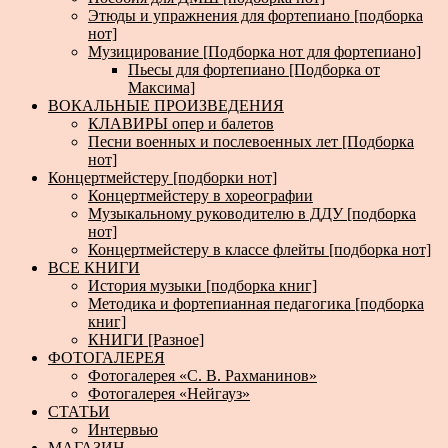
Этюды и упражнения для фортепиано [подборка
нот]
Музицирование [Подборка нот для фортепиано]
Пьесы для фортепиано [Подборка от
Максима]
ВОКАЛЬНЫЕ ПРОИЗВЕДЕНИЯ
КЛАВИРЫ опер и балетов
Песни военных и послевоенных лет [Подборка
нот]
Концертмейстеру [подборки нот]
Концертмейстеру в хореографии
Музыкальному руководителю в ДДУ [подборка
нот]
Концертмейстеру в классе флейты [подборка нот]
ВСЕ КНИГИ
История музыки [подборка книг]
Методика и фортепианная педагогика [подборка
книг]
КНИГИ [Разное]
ФОТОГАЛЕРЕЯ
Фотогалерея «С. В. Рахманинов»
Фотогалерея «Нейгауз»
СТАТЬИ
Интервью
МАГАЗИН