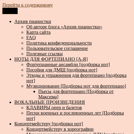
Перейти к содержимому
Меню
Архив пианистки
Всё для пианистов: ноты, книги, музыка, статьи…
Архив пианистки
Об авторе блога «Архив пианистки»
Карта сайта
FAQ
Политика конфиденциальности
Пользовательское соглашение
Полезные ссылки
НОТЫ ДЛЯ ФОРТЕПИАНО [А-Я]
Фортепианные ансамбли [подборка нот]
Пособия для ДМШ [подборка нот]
Этюды и упражнения для фортепиано [подборка
нот]
Музицирование [Подборка нот для фортепиано]
Пьесы для фортепиано [Подборка от
Максима]
ВОКАЛЬНЫЕ ПРОИЗВЕДЕНИЯ
КЛАВИРЫ опер и балетов
Песни военных и послевоенных лет [Подборка
нот]
Концертмейстеру [подборки нот]
Концертмейстеру в хореографии