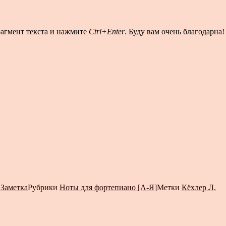
рагмент текста и нажмите
Ctrl+Enter
. Буду вам очень благодарна!
т
Заметка
Рубрики
Ноты для фортепиано [А-Я]
Метки
Кёхлер Л.