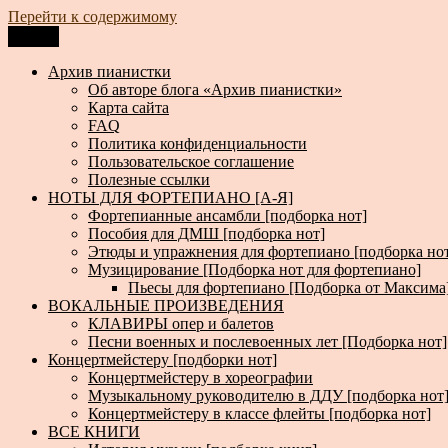
Перейти к содержимому
Меню
Архив пианистки
Всё для пианистов: ноты, книги, музыка, статьи…
Архив пианистки
Об авторе блога «Архив пианистки»
Карта сайта
FAQ
Политика конфиденциальности
Пользовательское соглашение
Полезные ссылки
НОТЫ ДЛЯ ФОРТЕПИАНО [А-Я]
Фортепианные ансамбли [подборка нот]
Пособия для ДМШ [подборка нот]
Этюды и упражнения для фортепиано [подборка но
Музицирование [Подборка нот для фортепиано]
Пьесы для фортепиано [Подборка от Максима
ВОКАЛЬНЫЕ ПРОИЗВЕДЕНИЯ
КЛАВИРЫ опер и балетов
Песни военных и послевоенных лет [Подборка нот]
Концертмейстеру [подборки нот]
Концертмейстеру в хореографии
Музыкальному руководителю в ДДУ [подборка нот
Концертмейстеру в классе флейты [подборка нот]
ВСЕ КНИГИ