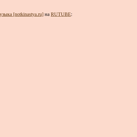
зыка [notkinastya.ru]
на
RUTUBE
: