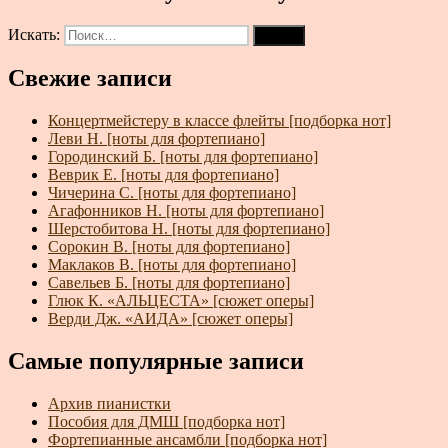
Искать:
Поиск
Свежие записи
Концертмейстеру в классе флейты [подборка нот]
Леви Н. [ноты для фортепиано]
Городинский Б. [ноты для фортепиано]
Веврик Е. [ноты для фортепиано]
Чичерина С. [ноты для фортепиано]
Агафонников Н. [ноты для фортепиано]
Шерстобитова Н. [ноты для фортепиано]
Сорокин В. [ноты для фортепиано]
Маклаков В. [ноты для фортепиано]
Савельев Б. [ноты для фортепиано]
Глюк К. «АЛЬЦЕСТА» [сюжет оперы]
Верди Дж. «АИДА» [сюжет оперы]
Самые популярные записи
Архив пианистки
Пособия для ДМШ [подборка нот]
Фортепианные ансамбли [подборка нот]