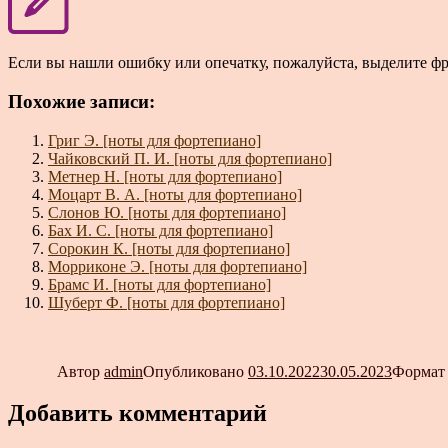
Если вы нашли ошибку или опечатку, пожалуйста, выделите ф
Похожие записи:
Григ Э. [ноты для фортепиано]
Чайковский П. И. [ноты для фортепиано]
Метнер Н. [ноты для фортепиано]
Моцарт В. А. [ноты для фортепиано]
Слонов Ю. [ноты для фортепиано]
Бах И. С. [ноты для фортепиано]
Сорокин К. [ноты для фортепиано]
Морриконе Э. [ноты для фортепиано]
Брамс И. [ноты для фортепиано]
Шуберт Ф. [ноты для фортепиано]
Автор
admin
Опубликовано
03.10.2022
30.05.2023
Форма
Добавить комментарий