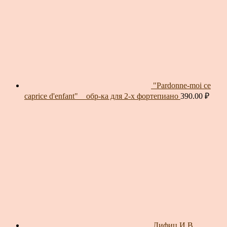
"Pardonne-moi ce
caprice d'enfant" _ обр-ка для 2-х фортепиано
390.00
₽
Лифиц И.В.