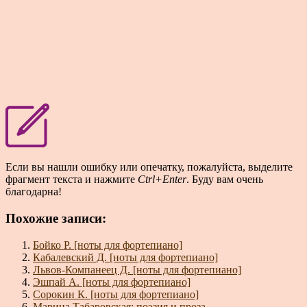
Если вы нашли ошибку или опечатку, пожалуйста, выделите
фрагмент текста и нажмите
Ctrl+Enter
. Буду вам очень
благодарна!
Похожие записи:
Бойко Р. [ноты для фортепиано]
Кабалевский Д. [ноты для фортепиано]
Львов-Компанеец Д. [ноты для фортепиано]
Эшпай А. [ноты для фортепиано]
Сорокин К. [ноты для фортепиано]
Марина Табаровская: поэзия и проза