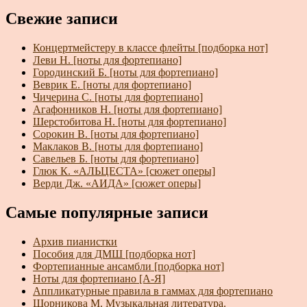
Свежие записи
Концертмейстеру в классе флейты [подборка нот]
Леви Н. [ноты для фортепиано]
Городинский Б. [ноты для фортепиано]
Веврик Е. [ноты для фортепиано]
Чичерина С. [ноты для фортепиано]
Агафонников Н. [ноты для фортепиано]
Шерстобитова Н. [ноты для фортепиано]
Сорокин В. [ноты для фортепиано]
Маклаков В. [ноты для фортепиано]
Савельев Б. [ноты для фортепиано]
Глюк К. «АЛЬЦЕСТА» [сюжет оперы]
Верди Дж. «АИДА» [сюжет оперы]
Самые популярные записи
Архив пианистки
Пособия для ДМШ [подборка нот]
Фортепианные ансамбли [подборка нот]
Ноты для фортепиано [А-Я]
Аппликатурные правила в гаммах для фортепиано
Шорникова М. Музыкальная литература.