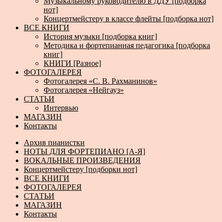
Музыкальному руководителю в ДДУ [подборка
нот]
Концертмейстеру в классе флейты [подборка нот]
ВСЕ КНИГИ
История музыки [подборка книг]
Методика и фортепианная педагогика [подборка
книг]
КНИГИ [Разное]
ФОТОГАЛЕРЕЯ
Фотогалерея «С. В. Рахманинов»
Фотогалерея «Нейгауз»
СТАТЬИ
Интервью
МАГАЗИН
Контакты
Архив пианистки
НОТЫ ДЛЯ ФОРТЕПИАНО [А-Я]
ВОКАЛЬНЫЕ ПРОИЗВЕДЕНИЯ
Концертмейстеру [подборки нот]
ВСЕ КНИГИ
ФОТОГАЛЕРЕЯ
СТАТЬИ
МАГАЗИН
Контакты