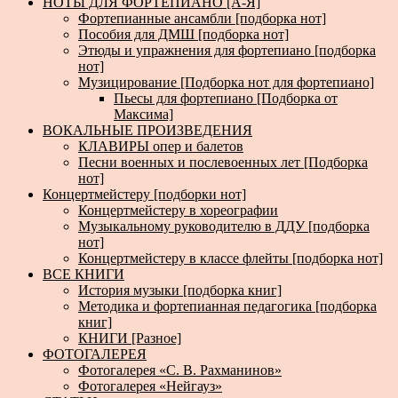
НОТЫ ДЛЯ ФОРТЕПИАНО [А-Я]
Фортепианные ансамбли [подборка нот]
Пособия для ДМШ [подборка нот]
Этюды и упражнения для фортепиано [подборка
нот]
Музицирование [Подборка нот для фортепиано]
Пьесы для фортепиано [Подборка от
Максима]
ВОКАЛЬНЫЕ ПРОИЗВЕДЕНИЯ
КЛАВИРЫ опер и балетов
Песни военных и послевоенных лет [Подборка
нот]
Концертмейстеру [подборки нот]
Концертмейстеру в хореографии
Музыкальному руководителю в ДДУ [подборка
нот]
Концертмейстеру в классе флейты [подборка нот]
ВСЕ КНИГИ
История музыки [подборка книг]
Методика и фортепианная педагогика [подборка
книг]
КНИГИ [Разное]
ФОТОГАЛЕРЕЯ
Фотогалерея «С. В. Рахманинов»
Фотогалерея «Нейгауз»