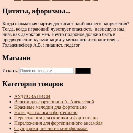
Цитаты, афоризмы...
Когда шахматная партия достигает наибольшего напряжения?
Тогда, когда играющий чувствует опасность, нависшую над
ним, как дамоклов меч. Нечто подобное должно быть в
предвкушении кульминации у музыканта-исполнителя. -
Гольденвейзер А.Б. : пианист, педагог
Магазин
Искать:
Поиск
Категории товаров
АУДИОЗАПИСИ
Версии для фортепиано А. Алексеевой
Красивые мелодии для фортепиано
Ноты для голоса и фортепиано
Переложения для скрипки и фортепиано
Переложения для фортепианного ансамбля
Саундтреки, песни из кинофильмов