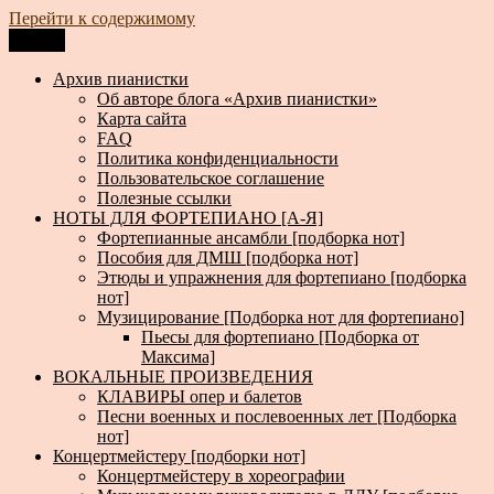
Перейти к содержимому
Меню
Архив пианистки
Всё для пианистов: ноты, книги, музыка, статьи…
Архив пианистки
Об авторе блога «Архив пианистки»
Карта сайта
FAQ
Политика конфиденциальности
Пользовательское соглашение
Полезные ссылки
НОТЫ ДЛЯ ФОРТЕПИАНО [А-Я]
Фортепианные ансамбли [подборка нот]
Пособия для ДМШ [подборка нот]
Этюды и упражнения для фортепиано [подборка
нот]
Музицирование [Подборка нот для фортепиано]
Пьесы для фортепиано [Подборка от
Максима]
ВОКАЛЬНЫЕ ПРОИЗВЕДЕНИЯ
КЛАВИРЫ опер и балетов
Песни военных и послевоенных лет [Подборка
нот]
Концертмейстеру [подборки нот]
Концертмейстеру в хореографии