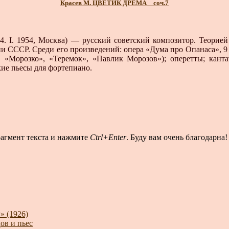
Красев М. ЦВЕТИК ДРЁМА _ соч.7
24. I. 1954, Москва) — русский советский композитор. Теорие
и СССР. Среди его произведений: опера «Дума про Опанаса», 9 о
, «Морозко», «Теремок», «Павлик Морозов»); оперетты; кант
кие пьесы для фортепиано.
рагмент текста и нажмите
Ctrl+Enter
. Буду вам очень благодарна!
» (1926)
ов и пьес