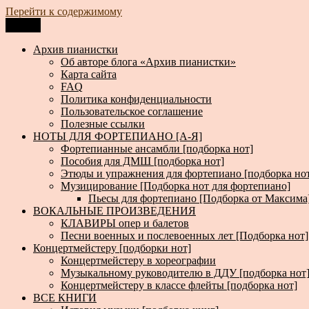
Перейти к содержимому
Меню
Архив пианистки
Всё для пианистов: ноты, книги, музыка, статьи…
Архив пианистки
Об авторе блога «Архив пианистки»
Карта сайта
FAQ
Политика конфиденциальности
Пользовательское соглашение
Полезные ссылки
НОТЫ ДЛЯ ФОРТЕПИАНО [А-Я]
Фортепианные ансамбли [подборка нот]
Пособия для ДМШ [подборка нот]
Этюды и упражнения для фортепиано [подборка но
Музицирование [Подборка нот для фортепиано]
Пьесы для фортепиано [Подборка от Максима
ВОКАЛЬНЫЕ ПРОИЗВЕДЕНИЯ
КЛАВИРЫ опер и балетов
Песни военных и послевоенных лет [Подборка нот]
Концертмейстеру [подборки нот]
Концертмейстеру в хореографии
Музыкальному руководителю в ДДУ [подборка нот
Концертмейстеру в классе флейты [подборка нот]
ВСЕ КНИГИ