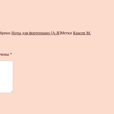
брики
Ноты для фортепиано [А-Я]
Метки
Красев М.
ечены
*