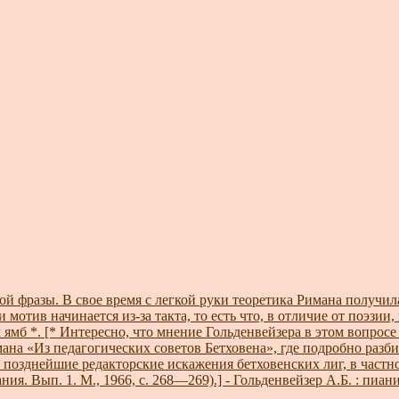
й фразы. В свое время с легкой руки теоретика Римана получил
 мотив начинается из-за такта, то есть что, в отличие от поэзи
ем ямб *. [* Интересно, что мнение Гольденвейзера в этом вопрос
шмана «Из педагогических советов Бетховена», где подробно раз
 позднейшие редакторские искажения бетховенских лиг, в частно
я. Вып. 1. М., 1966, с. 268—269).] - Гольденвейзер А.Б. : пиани