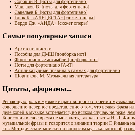
Сорокин В. [ноты для фортепиано]
Маклаков В. [ноты для фортепиано]
Савельев Б. [ноты для фортепиано]
Глюк К. «АЛЬЦЕСТА» [сюжет оперы]
Верди Дж. «АИДА» [сюжет оперы]
Самые популярные записи
Архив пианистки
Пособия для ДМШ [подборка нот]
Фортепианные ансамбли [подборка нот]
Ноты для фортепиано [А-Я]
Аппликатурные правила в гаммах для фортепиано
Шорникова М. Музыкальная литература.
Цитаты, афоризмы...
Решающую роль в музыке играет вопрос о строении музыкально
совершенно неверное представление о том, что всякая фраза или
деле хорей в музыке встречается, во всяком случае, не реже, ч
Борисович в свое время не мог знать, так как статья Н. Л. Фи
музыкальной фразы и говорится о влиянии теории Г. Римана на
кн.: Методические записки по вопросам музыкального образовани