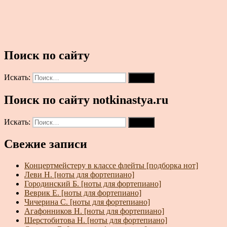
Поиск по сайту
Искать:
Поиск
Поиск по сайту notkinastya.ru
Искать:
Поиск
Свежие записи
Концертмейстеру в классе флейты [подборка нот]
Леви Н. [ноты для фортепиано]
Городинский Б. [ноты для фортепиано]
Веврик Е. [ноты для фортепиано]
Чичерина С. [ноты для фортепиано]
Агафонников Н. [ноты для фортепиано]
Шерстобитова Н. [ноты для фортепиано]