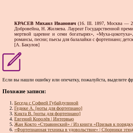
КРАСЕВ Михаил Иванович
(16. III. 1897, Москва — 
Добровейна, Н. Жиляева. Лауреат Государственной преми
мертвой царевне и семи богатырях», «Муха-цокотуха»
романсы, песни; пьесы для балалайки с фортепиано; детс
[А. Бакулов]
Если вы нашли ошибку или опечатку, пожалуйста, выделите ф
Похожие записи:
Беседа с Софией Губайдулиной
Гедике А. [ноты для фортепиано]
Кикта В. [ноты для фортепиано]
Евгений Королёв | Интервью
Жан Кокто «Стравинский» / Из книги «Призыв к порядку
«Фортепианная техника в удовольствие» | Сборники этюд