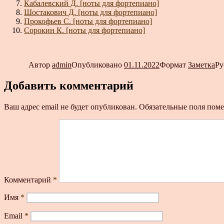
Кабалевский Д. [ноты для фортепиано]
Шостакович Д. [ноты для фортепиано]
Прокофьев С. [ноты для фортепиано]
Сорокин К. [ноты для фортепиано]
Автор
admin
Опубликовано
01.11.2022
Формат
Заметка
Ру
Добавить комментарий
Ваш адрес email не будет опубликован.
Обязательные поля пом
Комментарий
*
Имя
*
Email
*