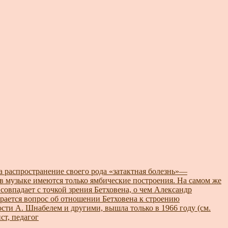
а распространение своего рода «затактная болезнь»—
и, в музыке имеются только ямбические построения. На самом же
е совпадает с точкой зрения Бетховена, о чем Александр
бирается вопрос об отношении Бетховена к строению
сти А. Шнабелем и другими, вышла только в 1966 году (см.
ст, педагог