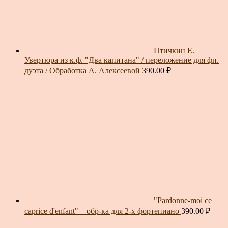
Птичкин Е.
Увертюра из к.ф. "Два капитана" / переложение для фп.
дуэта / Обработка А. Алексеевой
390.00
₽
"Pardonne-moi ce
caprice d'enfant" _ обр-ка для 2-х фортепиано
390.00
₽