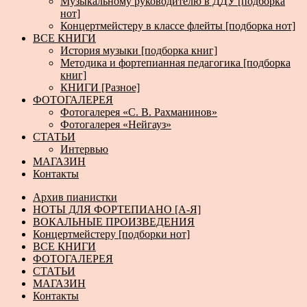
Музыкальному руководителю в ДДУ [подборка
нот]
Концертмейстеру в классе флейты [подборка нот]
ВСЕ КНИГИ
История музыки [подборка книг]
Методика и фортепианная педагогика [подборка
книг]
КНИГИ [Разное]
ФОТОГАЛЕРЕЯ
Фотогалерея «С. В. Рахманинов»
Фотогалерея «Нейгауз»
СТАТЬИ
Интервью
МАГАЗИН
Контакты
Архив пианистки
НОТЫ ДЛЯ ФОРТЕПИАНО [А-Я]
ВОКАЛЬНЫЕ ПРОИЗВЕДЕНИЯ
Концертмейстеру [подборки нот]
ВСЕ КНИГИ
ФОТОГАЛЕРЕЯ
СТАТЬИ
МАГАЗИН
Контакты