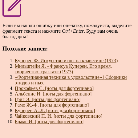
Если вы нашли ошибку или опечатку, пожалуйста, выделите
фрагмент текста и нажмите
Ctrl+Enter
. Буду вам очень
благодарна!
Похожие записи:
Куперен Ф. Искусство игры на клавесине (1973)
Мильштейн Я. «Франсуа Куперен. Его время,
творчество, трактат» (1973)
«Фортепианная техника в удовольствие» | Сборники
этюдов и пьес
Прокофьев С. [ноты для фортепиано]
Альбенис И. [ноты для фортепиано]
Григ Э. [ноты для фортепиано]
Рамо Ж.-Ф. [ноты для фортепиано]
Куперен А.-Л. [ноты для фортепиано]
Чайковский П. И. [ноты для фортепиано]
Брамс И. [ноты для фортепиано]