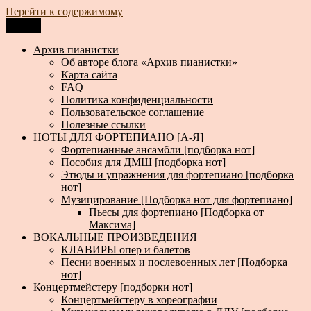
Перейти к содержимому
Меню
Архив пианистки
Всё для пианистов: ноты, книги, музыка, статьи…
Архив пианистки
Об авторе блога «Архив пианистки»
Карта сайта
FAQ
Политика конфиденциальности
Пользовательское соглашение
Полезные ссылки
НОТЫ ДЛЯ ФОРТЕПИАНО [А-Я]
Фортепианные ансамбли [подборка нот]
Пособия для ДМШ [подборка нот]
Этюды и упражнения для фортепиано [подборка
нот]
Музицирование [Подборка нот для фортепиано]
Пьесы для фортепиано [Подборка от
Максима]
ВОКАЛЬНЫЕ ПРОИЗВЕДЕНИЯ
КЛАВИРЫ опер и балетов
Песни военных и послевоенных лет [Подборка
нот]
Концертмейстеру [подборки нот]
Концертмейстеру в хореографии