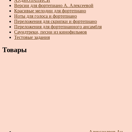
АУДИОЗАПИСИ
Версии для фортепиано А. Алексеевой
Красивые мелодии для фортепиано
Ноты для голоса и фортепиано
Переложения для скрипки и фортепиано
Переложения для фортепианного ансамбля
Саундтреки, песни из кинофильмов
Тестовые задания
Товары
Александров Ан.