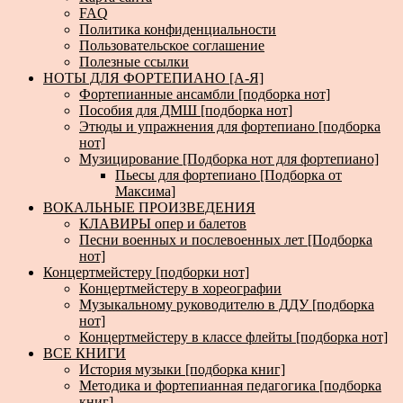
FAQ
Политика конфиденциальности
Пользовательское соглашение
Полезные ссылки
НОТЫ ДЛЯ ФОРТЕПИАНО [А-Я]
Фортепианные ансамбли [подборка нот]
Пособия для ДМШ [подборка нот]
Этюды и упражнения для фортепиано [подборка
нот]
Музицирование [Подборка нот для фортепиано]
Пьесы для фортепиано [Подборка от
Максима]
ВОКАЛЬНЫЕ ПРОИЗВЕДЕНИЯ
КЛАВИРЫ опер и балетов
Песни военных и послевоенных лет [Подборка
нот]
Концертмейстеру [подборки нот]
Концертмейстеру в хореографии
Музыкальному руководителю в ДДУ [подборка
нот]
Концертмейстеру в классе флейты [подборка нот]
ВСЕ КНИГИ
История музыки [подборка книг]
Методика и фортепианная педагогика [подборка
книг]