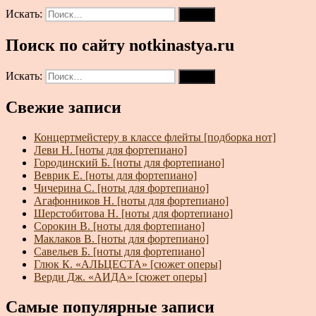
Искать:
Поиск
Поиск по сайту notkinastya.ru
Искать:
Поиск
Свежие записи
Концертмейстеру в классе флейты [подборка нот]
Леви Н. [ноты для фортепиано]
Городинский Б. [ноты для фортепиано]
Веврик Е. [ноты для фортепиано]
Чичерина С. [ноты для фортепиано]
Агафонников Н. [ноты для фортепиано]
Шерстобитова Н. [ноты для фортепиано]
Сорокин В. [ноты для фортепиано]
Маклаков В. [ноты для фортепиано]
Савельев Б. [ноты для фортепиано]
Глюк К. «АЛЬЦЕСТА» [сюжет оперы]
Верди Дж. «АИДА» [сюжет оперы]
Самые популярные записи