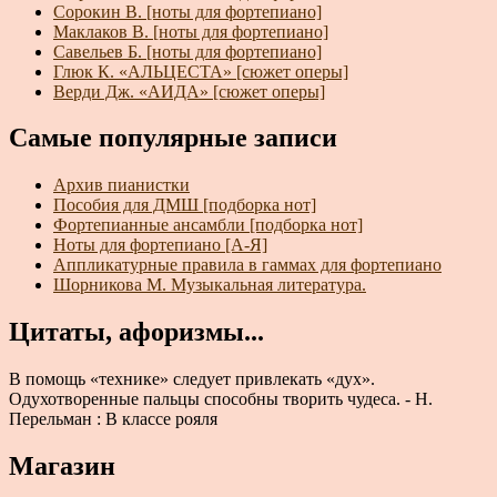
Сорокин В. [ноты для фортепиано]
Маклаков В. [ноты для фортепиано]
Савельев Б. [ноты для фортепиано]
Глюк К. «АЛЬЦЕСТА» [сюжет оперы]
Верди Дж. «АИДА» [сюжет оперы]
Самые популярные записи
Архив пианистки
Пособия для ДМШ [подборка нот]
Фортепианные ансамбли [подборка нот]
Ноты для фортепиано [А-Я]
Аппликатурные правила в гаммах для фортепиано
Шорникова М. Музыкальная литература.
Цитаты, афоризмы...
В помощь «технике» следует привлекать «дух».
Одухотворенные пальцы способны творить чудеса. - Н.
Перельман : В классе рояля
Магазин