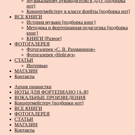
Музыкальному руководителю в ДДУ [подборка
нот]
Концертмейстеру в классе флейты [подборка нот]
ВСЕ КНИГИ
История музыки [подборка книг]
Методика и фортепианная педагогика [подборка
книг]
КНИГИ [Разное]
ФОТОГАЛЕРЕЯ
Фотогалерея «С. В. Рахманинов»
Фотогалерея «Нейгауз»
СТАТЬИ
Интервью
МАГАЗИН
Контакты
Архив пианистки
НОТЫ ДЛЯ ФОРТЕПИАНО [А-Я]
ВОКАЛЬНЫЕ ПРОИЗВЕДЕНИЯ
Концертмейстеру [подборки нот]
ВСЕ КНИГИ
ФОТОГАЛЕРЕЯ
СТАТЬИ
МАГАЗИН
Контакты