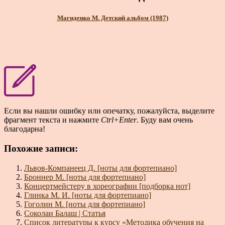
Магиденко М. Детский альбом (1987)
Если вы нашли ошибку или опечатку, пожалуйста, выделите
фрагмент текста и нажмите
Ctrl+Enter
. Буду вам очень
благодарна!
Похожие записи:
Львов-Компанеец Д. [ноты для фортепиано]
Броннер М. [ноты для фортепиано]
Концертмейстеру в хореографии [подборка нот]
Глинка М. И. [ноты для фортепиано]
Гоголин М. [ноты для фортепиано]
Соколаи Балаш | Статья
Список литературы к курсу «Методика обучения на