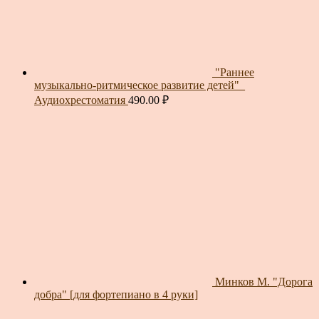
"Раннее
музыкально-ритмическое развитие детей"_
Аудиохрестоматия
490.00
₽
Минков М. "Дорога
добра" [для фортепиано в 4 руки]