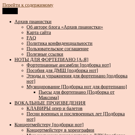
Перейти к содержимому
Меню
Архив пианистки
Всё для пианистов: ноты, книги, музыка, статьи…
Архив пианистки
Об авторе блога «Архив пианистки»
Карта сайта
FAQ
Политика конфиденциальности
Пользовательское соглашение
Полезные ссылки
НОТЫ ДЛЯ ФОРТЕПИАНО [А-Я]
Фортепианные ансамбли [подборка нот]
Пособия для ДМШ [подборка нот]
Этюды и упражнения для фортепиано [подборка
нот]
Музицирование [Подборка нот для фортепиано]
Пьесы для фортепиано [Подборка от
Максима]
ВОКАЛЬНЫЕ ПРОИЗВЕДЕНИЯ
КЛАВИРЫ опер и балетов
Песни военных и послевоенных лет [Подборка
нот]
Концертмейстеру [подборки нот]
Концертмейстеру в хореографии