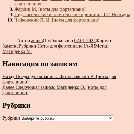
фортепиано»
Жербин М. [ноты для фортепиано]
Педагогические и эстетические принципы Г.Г. Нейгауза
Чайковский П. И. [ноты для фортепиано]
Автор
admin
Опубликовано
02.01.2022
Формат
Заметка
Рубрики
Ноты для фортепиано [А-Я]
Метки
Магиденко М.
Навигация по записям
Назад
Предыдущая запись:
Лютославский В. [ноты для
фортепиано]
Далее
Следующая запись:
Магиденко О. [ноты для
фортепиано]
Рубрики
Рубрики