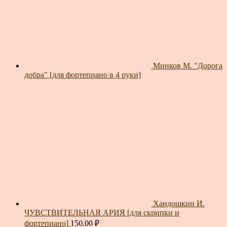
Минков М. "Дорога
добра" [для фортепиано в 4 руки]
Хандошкин И.
ЧУВСТВИТЕЛЬНАЯ АРИЯ [для скрипки и
фортепиано]
150.00
₽