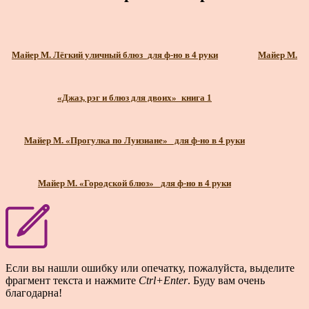
Майер М. Лёгкий уличный блюз_для ф-но в 4 руки
Майер М.
«Джаз, рэг и блюз для двоих»_книга 1
Майер М. «Прогулка по Луизиане»_ для ф-но в 4 руки
Майер М. «Городской блюз» _для ф-но в 4 руки
Если вы нашли ошибку или опечатку, пожалуйста, выделите
фрагмент текста и нажмите
Ctrl+Enter
. Буду вам очень
благодарна!