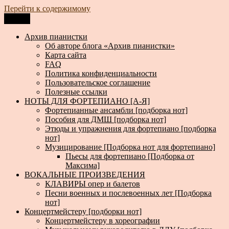
Перейти к содержимому
Меню
Архив пианистки
Всё для пианистов: ноты, книги, музыка, статьи…
Архив пианистки
Об авторе блога «Архив пианистки»
Карта сайта
FAQ
Политика конфиденциальности
Пользовательское соглашение
Полезные ссылки
НОТЫ ДЛЯ ФОРТЕПИАНО [А-Я]
Фортепианные ансамбли [подборка нот]
Пособия для ДМШ [подборка нот]
Этюды и упражнения для фортепиано [подборка
нот]
Музицирование [Подборка нот для фортепиано]
Пьесы для фортепиано [Подборка от
Максима]
ВОКАЛЬНЫЕ ПРОИЗВЕДЕНИЯ
КЛАВИРЫ опер и балетов
Песни военных и послевоенных лет [Подборка
нот]
Концертмейстеру [подборки нот]
Концертмейстеру в хореографии