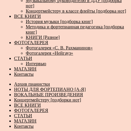
Музыкальному руководителю в ДДУ [подборка
нот]
Концертмейстеру в классе флейты [подборка нот]
ВСЕ КНИГИ
История музыки [подборка книг]
Методика и фортепианная педагогика [подборка
книг]
КНИГИ [Разное]
ФОТОГАЛЕРЕЯ
Фотогалерея «С. В. Рахманинов»
Фотогалерея «Нейгауз»
СТАТЬИ
Интервью
МАГАЗИН
Контакты
Архив пианистки
НОТЫ ДЛЯ ФОРТЕПИАНО [А-Я]
ВОКАЛЬНЫЕ ПРОИЗВЕДЕНИЯ
Концертмейстеру [подборки нот]
ВСЕ КНИГИ
ФОТОГАЛЕРЕЯ
СТАТЬИ
МАГАЗИН
Контакты