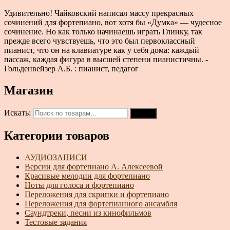
Удивительно! Чайковский написал массу прекрасных
сочинений для фортепиано, вот хотя бы «Думка» — чудесное
сочинение. Но как только начинаешь играть Глинку, так
прежде всего чувствуешь, что это был первоклассный
пианист, что он на клавиатуре как у себя дома: каждый
пассаж, каждая фигура в высшей степени пианистичны. -
Гольденвейзер А.Б. : пианист, педагог
Магазин
Искать:
Поиск
Категории товаров
АУДИОЗАПИСИ
Версии для фортепиано А. Алексеевой
Красивые мелодии для фортепиано
Ноты для голоса и фортепиано
Переложения для скрипки и фортепиано
Переложения для фортепианного ансамбля
Саундтреки, песни из кинофильмов
Тестовые задания