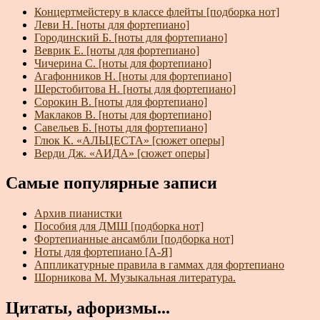
Концертмейстеру в классе флейты [подборка нот]
Леви Н. [ноты для фортепиано]
Городинский Б. [ноты для фортепиано]
Веврик Е. [ноты для фортепиано]
Чичерина С. [ноты для фортепиано]
Агафонников Н. [ноты для фортепиано]
Шерстобитова Н. [ноты для фортепиано]
Сорокин В. [ноты для фортепиано]
Маклаков В. [ноты для фортепиано]
Савельев Б. [ноты для фортепиано]
Глюк К. «АЛЬЦЕСТА» [сюжет оперы]
Верди Дж. «АИДА» [сюжет оперы]
Самые популярные записи
Архив пианистки
Пособия для ДМШ [подборка нот]
Фортепианные ансамбли [подборка нот]
Ноты для фортепиано [А-Я]
Аппликатурные правила в гаммах для фортепиано
Шорникова М. Музыкальная литература.
Цитаты, афоризмы...