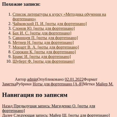
Похожие записи:
Список литературы к курсу «Методика обучения на
фортепиано»
Чайковский П. И. [ноты для фортепиано]
Слонов Ю. [ноты для фортепиано]
Бах И. С. [ноты для фортепиано]
Савинцев П. [ноты для фортепиано]
Метнер Н. [ноты для фортепиано]
Моцарт В. А. [ноты для фортепиано]
Сорокин К. [ноты для фортепиано]
Брамс И. [ноты для фортепиано]
Шуберт Ф. [ноты для фортепиано]
Автор
admin
Опубликовано
02.01.2022
Формат
Заметка
Рубрики
Ноты для фортепиано [А-Я]
Метки
Майер М.
Навигация по записям
Назад
Предыдущая запись:
Магиденко О. [ноты для
фортепиано]
Далее
Следующая запись:
Майер Ш. [ноты для фортепиано]