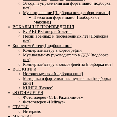
Этюды и упражнения для фортепиано [подборка
нот]
Музицирование [Подборка нот для фортепиано]
Пьесы для фортепиано [Подборка от
Максима]
ВОКАЛЬНЫЕ ПРОИЗВЕДЕНИЯ
КЛАВИРЫ опер и балетов
Песни военных и послевоенных лет [Подборка
нот]
Концертмейстеру [подборки нот]
Концертмейстеру в хореографии
Музыкальному руководителю в ДДУ [подборка
нот]
Концертмейстеру в классе флейты [подборка нот]
ВСЕ КНИГИ
История музыки [подборка книг]
Методика и фортепианная педагогика [подборка
книг]
КНИГИ [Разное]
ФОТОГАЛЕРЕЯ
Фотогалерея «С. В. Рахманинов»
Фотогалерея «Нейгауз»
СТАТЬИ
Интервью
МАГАЗИН