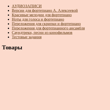
АУДИОЗАПИСИ
Версии для фортепиано А. Алексеевой
Красивые мелодии для фортепиано
Ноты для голоса и фортепиано
Переложения для скрипки и фортепиано
Переложения для фортепианного ансамбля
Саундтреки, песни из кинофильмов
Тестовые задания
Товары