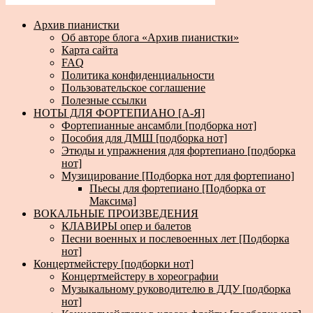
Архив пианистки
Об авторе блога «Архив пианистки»
Карта сайта
FAQ
Политика конфиденциальности
Пользовательское соглашение
Полезные ссылки
НОТЫ ДЛЯ ФОРТЕПИАНО [А-Я]
Фортепианные ансамбли [подборка нот]
Пособия для ДМШ [подборка нот]
Этюды и упражнения для фортепиано [подборка
нот]
Музицирование [Подборка нот для фортепиано]
Пьесы для фортепиано [Подборка от
Максима]
ВОКАЛЬНЫЕ ПРОИЗВЕДЕНИЯ
КЛАВИРЫ опер и балетов
Песни военных и послевоенных лет [Подборка
нот]
Концертмейстеру [подборки нот]
Концертмейстеру в хореографии
Музыкальному руководителю в ДДУ [подборка
нот]