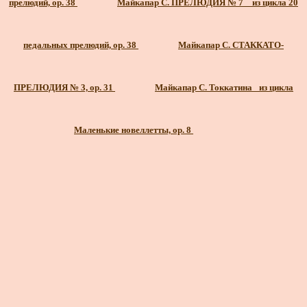
прелюдий, ор. 38
Майкапар С. ПРЕЛЮДИЯ № 7 _ из цикла 20
педальных прелюдий, ор. 38
Майкапар С. СТАККАТО-
ПРЕЛЮДИЯ № 3, ор. 31
Майкапар С. Токкатина _из цикла
Маленькие новеллетты, ор. 8