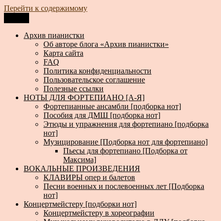
Перейти к содержимому
Меню
Архив пианистки
Всё для пианистов: ноты, книги, музыка, статьи…
Архив пианистки
Об авторе блога «Архив пианистки»
Карта сайта
FAQ
Политика конфиденциальности
Пользовательское соглашение
Полезные ссылки
НОТЫ ДЛЯ ФОРТЕПИАНО [А-Я]
Фортепианные ансамбли [подборка нот]
Пособия для ДМШ [подборка нот]
Этюды и упражнения для фортепиано [подборка
нот]
Музицирование [Подборка нот для фортепиано]
Пьесы для фортепиано [Подборка от
Максима]
ВОКАЛЬНЫЕ ПРОИЗВЕДЕНИЯ
КЛАВИРЫ опер и балетов
Песни военных и послевоенных лет [Подборка
нот]
Концертмейстеру [подборки нот]
Концертмейстеру в хореографии