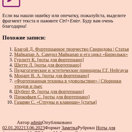
Если вы нашли ошибку или опечатку, пожалуйста, выделите
фрагмент текста и нажмите
Ctrl+Enter
. Буду вам очень
благодарна!
Похожие записи:
Благой Д. Фортепианное творчество Свиридова | Статья
Майкапар А. Самуил Майкапар и его цикл «Бирюльки»
Гурлитт К. [ноты для фортепиано]
Шитте Л. [ноты для фортепиано]
Педагогические и эстетические принципы Г.Г. Нейгауза
Моцарт В. А. [ноты для фортепиано]
«Фортепианная техника в удовольствие» | Сборники
этюдов и пьес
Шуберт Ф. [ноты для фортепиано]
Прокофьев С. [ноты для фортепиано]
Газарян С. «Струны и клавиши» [статья]
Автор
admin
Опубликовано
02.01.2022
13.06.2023
Формат
Заметка
Рубрики
Ноты для