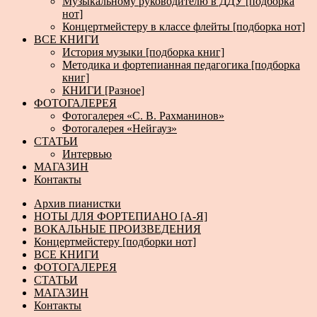
Музыкальному руководителю в ДДУ [подборка
нот]
Концертмейстеру в классе флейты [подборка нот]
ВСЕ КНИГИ
История музыки [подборка книг]
Методика и фортепианная педагогика [подборка
книг]
КНИГИ [Разное]
ФОТОГАЛЕРЕЯ
Фотогалерея «С. В. Рахманинов»
Фотогалерея «Нейгауз»
СТАТЬИ
Интервью
МАГАЗИН
Контакты
Архив пианистки
НОТЫ ДЛЯ ФОРТЕПИАНО [А-Я]
ВОКАЛЬНЫЕ ПРОИЗВЕДЕНИЯ
Концертмейстеру [подборки нот]
ВСЕ КНИГИ
ФОТОГАЛЕРЕЯ
СТАТЬИ
МАГАЗИН
Контакты