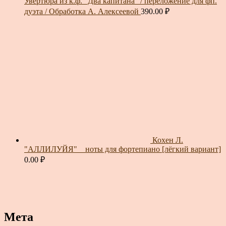
Увертюра из к.ф. "Два капитана" / переложение для фп.
дуэта / Обработка А. Алексеевой
390.00
₽
Кохен Л.
"АЛЛИЛУЙЯ" _ ноты для фортепиано [лёгкий вариант]
0.00
₽
Мета