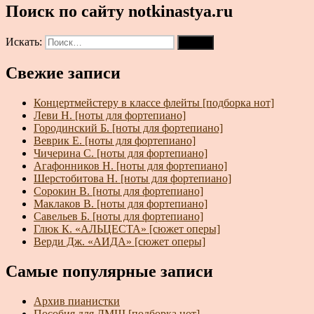
Поиск по сайту notkinastya.ru
Искать:
Поиск
Свежие записи
Концертмейстеру в классе флейты [подборка нот]
Леви Н. [ноты для фортепиано]
Городинский Б. [ноты для фортепиано]
Веврик Е. [ноты для фортепиано]
Чичерина С. [ноты для фортепиано]
Агафонников Н. [ноты для фортепиано]
Шерстобитова Н. [ноты для фортепиано]
Сорокин В. [ноты для фортепиано]
Маклаков В. [ноты для фортепиано]
Савельев Б. [ноты для фортепиано]
Глюк К. «АЛЬЦЕСТА» [сюжет оперы]
Верди Дж. «АИДА» [сюжет оперы]
Самые популярные записи
Архив пианистки
Пособия для ДМШ [подборка нот]