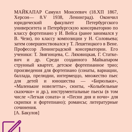
МАЙКАПАР Самуил Моисеевич (18.ХП 1867,
Хер­сон— 8.V 1938, Ленинград). Окончил
юридический фа­культет Петербургского
университета и Петербургскую консерваторию по
классу фортепиано у И. Вейса (ра­нее занимался у
В. Чези), по классу композиции у Н. Соловьева;
затем совершенствовался у Т. Лешетицкого в Вене.
Профессор Ленинградской консерватории. Его
ученики: Т. Звягинцева, С. Ляховицкая, Г. Статке­
вич и др. Среди созданного Майкапаром
струнный квартет, детское фортепианное трио;
произведения для фортепиано (сонаты, вариации,
баллада, прелюдии, ин­термеццо, множество пьес
для детей и юношества — «Бирюльки»,
«Маленькие новелетты», сюиты, «Колы­бельные
сказочки» и др.), инструментальные пьесы (в том
числе «Легкая соната» и «Песни дня и ночи» для
скрипки и фортепиано); романсы; литературные
сочи­нения.
[А. Бакулов]