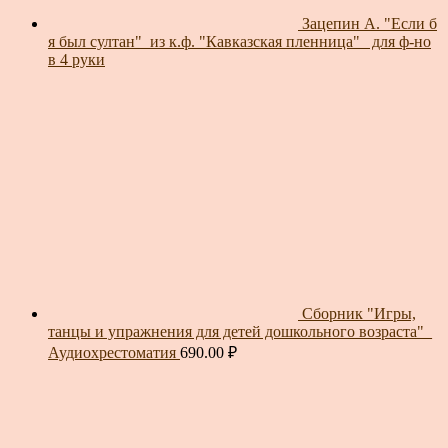
Зацепин А. "Если б
я был султан"_из к.ф. "Кавказская пленница"_ для ф-но
в 4 руки
Сборник "Игры,
танцы и упражнения для детей дошкольного возраста"_
Аудиохрестоматия
690.00
₽