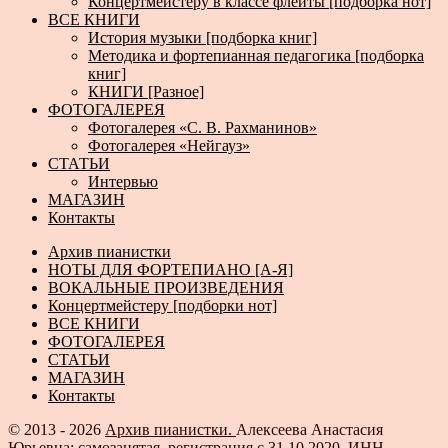
Концертмейстеру в классе флейты [подборка нот]
ВСЕ КНИГИ
История музыки [подборка книг]
Методика и фортепианная педагогика [подборка
книг]
КНИГИ [Разное]
ФОТОГАЛЕРЕЯ
Фотогалерея «С. В. Рахманинов»
Фотогалерея «Нейгауз»
СТАТЬИ
Интервью
МАГАЗИН
Контакты
Архив пианистки
НОТЫ ДЛЯ ФОРТЕПИАНО [А-Я]
ВОКАЛЬНЫЕ ПРОИЗВЕДЕНИЯ
Концертмейстеру [подборки нот]
ВСЕ КНИГИ
ФОТОГАЛЕРЕЯ
СТАТЬИ
МАГАЗИН
Контакты
© 2013 - 2026
Архив пианистки.
Алексеева Анастасия
Юрьевна: самозанятая, регистрация с 31.10.2020, ИНН