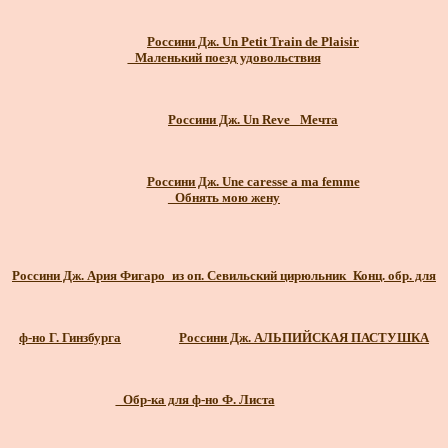
Россини Дж. Un Petit Train de Plaisir
_Маленький поезд удовольствия
Россини Дж. Un Reve_ Мечта
Россини Дж. Une caresse a ma femme
_Обнять мою жену
Россини Дж. Ария Фигаро_из оп. Севильский цирюльник_Конц. обр. для
ф-но Г. Гинзбурга
Россини Дж. АЛЬПИЙСКАЯ ПАСТУШКА
_Обр-ка для ф-но Ф. Листа