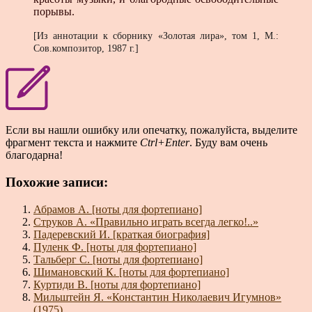
порывы.
[Из аннотации к сборнику «Золотая лира», том 1, М.:
Сов.композитор, 1987 г.]
Если вы нашли ошибку или опечатку, пожалуйста, выделите
фрагмент текста и нажмите
Ctrl+Enter
. Буду вам очень
благодарна!
Похожие записи:
Абрамов А. [ноты для фортепиано]
Струков А. «Правильно играть всегда легко!..»
Падеревский И. [краткая биография]
Пуленк Ф. [ноты для фортепиано]
Тальберг С. [ноты для фортепиано]
Шимановский К. [ноты для фортепиано]
Куртиди В. [ноты для фортепиано]
Мильштейн Я. «Константин Николаевич Игумнов»
(1975)