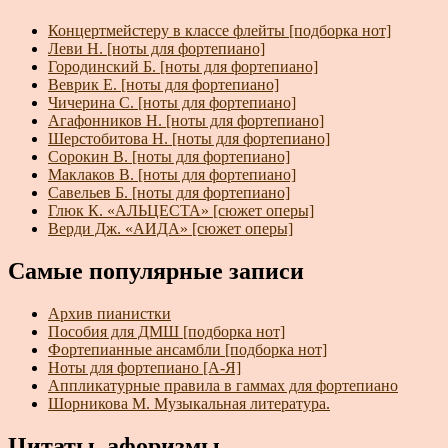
Концертмейстеру в классе флейты [подборка нот]
Леви Н. [ноты для фортепиано]
Городинский Б. [ноты для фортепиано]
Веврик Е. [ноты для фортепиано]
Чичерина С. [ноты для фортепиано]
Агафонников Н. [ноты для фортепиано]
Шерстобитова Н. [ноты для фортепиано]
Сорокин В. [ноты для фортепиано]
Маклаков В. [ноты для фортепиано]
Савельев Б. [ноты для фортепиано]
Глюк К. «АЛЬЦЕСТА» [сюжет оперы]
Верди Дж. «АИДА» [сюжет оперы]
Самые популярные записи
Архив пианистки
Пособия для ДМШ [подборка нот]
Фортепианные ансамбли [подборка нот]
Ноты для фортепиано [А-Я]
Аппликатурные правила в гаммах для фортепиано
Шорникова М. Музыкальная литература.
Цитаты, афоризмы...