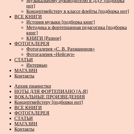
Музыкальному руководителю в ДДУ [подборка
нот]
Концертмейстеру в классе флейты [подборка нот]
ВСЕ КНИГИ
История музыки [подборка книг]
Методика и фортепианная педагогика [подборка
книг]
КНИГИ [Разное]
ФОТОГАЛЕРЕЯ
Фотогалерея «С. В. Рахманинов»
Фотогалерея «Нейгауз»
СТАТЬИ
Интервью
МАГАЗИН
Контакты
Архив пианистки
НОТЫ ДЛЯ ФОРТЕПИАНО [А-Я]
ВОКАЛЬНЫЕ ПРОИЗВЕДЕНИЯ
Концертмейстеру [подборки нот]
ВСЕ КНИГИ
ФОТОГАЛЕРЕЯ
СТАТЬИ
МАГАЗИН
Контакты