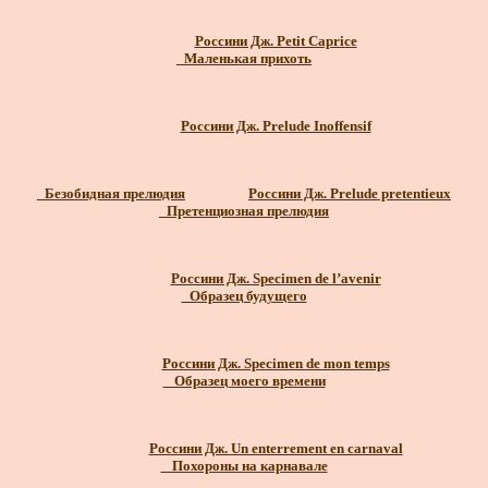
Россини Дж. Petit Caprice
_Маленькая прихоть
Россини Дж. Prelude Inoffensif
_Безобидная прелюдия
Россини Дж. Prelude pretentieux
_Претенциозная прелюдия
Россини Дж. Specimen de l’avenir
_Образец будущего
Россини Дж. Specimen de mon temps
_ Образец моего времени
Россини Дж. Un enterrement en carnaval
_ Похороны на карнавале