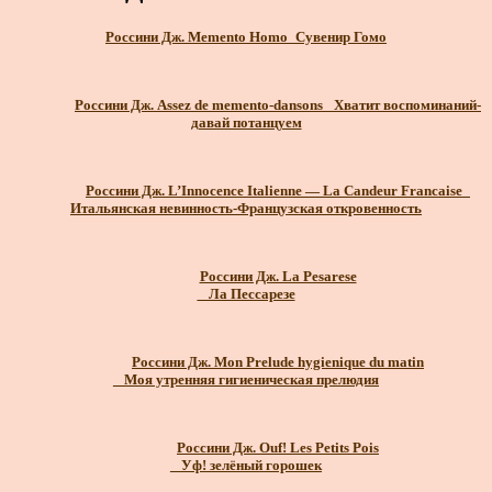
Россини Дж. Memento Homo_Сувенир Гомо
Россини Дж. Assez de memento-dansons_ Хватит воспоминаний-
давай потанцуем
Россини Дж. L’Innocence Italienne — La Candeur Francaise_
Итальянская невинность-Французская откровенность
Россини Дж. La Pesarese
_ Ла Пессарезе
Россини Дж. Mon Prelude hygienique du matin
_ Моя утренняя гигиеническая прелюдия
Россини Дж. Ouf! Les Petits Pois
_ Уф! зелёный горошек