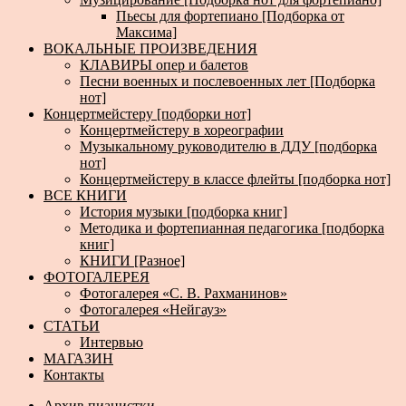
Пьесы для фортепиано [Подборка от
Максима]
ВОКАЛЬНЫЕ ПРОИЗВЕДЕНИЯ
КЛАВИРЫ опер и балетов
Песни военных и послевоенных лет [Подборка
нот]
Концертмейстеру [подборки нот]
Концертмейстеру в хореографии
Музыкальному руководителю в ДДУ [подборка
нот]
Концертмейстеру в классе флейты [подборка нот]
ВСЕ КНИГИ
История музыки [подборка книг]
Методика и фортепианная педагогика [подборка
книг]
КНИГИ [Разное]
ФОТОГАЛЕРЕЯ
Фотогалерея «С. В. Рахманинов»
Фотогалерея «Нейгауз»
СТАТЬИ
Интервью
МАГАЗИН
Контакты
Архив пианистки