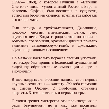
(1792— 1868), о котором Пушкин в «Евгении
Онегине» писал: «упоительный Россини, Европы
баловень, Орфей», был воспитан, в сущности,
артистами бродячей оперной труппы, где работали
его отец и мать.
Сын певицы и трубача-глашатая, Джоаккино,
подобно многим итальянским детям, рано
научился петь. Когда с родителями он попал в
Болонью, его звонкий, красивый дискант привлек
внимание священнослужителей, и Джоаккино
обучили церковным песнопениям.
Но мальчик настолько поражал своими успехами,
что вскоре был принят в Болонский музыкальный
лицей, где обучался также композиции и игре на
виолончели.
В шестнадцать лет Россини написал свои первые
крупные сочинения — кантату «Жалоба гармонии
на смерть Орфея», 2 симфонии, струнные
квартеты. Затем появились и первые оперы.
С точки зрения мастерства эти произведения не
были безупречны, но в них уже проявился