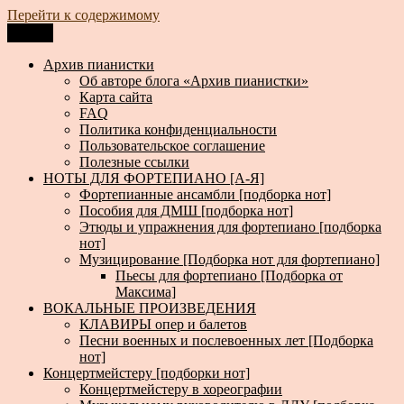
Перейти к содержимому
Меню
Архив пианистки
Всё для пианистов: ноты, книги, музыка, статьи…
Архив пианистки
Об авторе блога «Архив пианистки»
Карта сайта
FAQ
Политика конфиденциальности
Пользовательское соглашение
Полезные ссылки
НОТЫ ДЛЯ ФОРТЕПИАНО [А-Я]
Фортепианные ансамбли [подборка нот]
Пособия для ДМШ [подборка нот]
Этюды и упражнения для фортепиано [подборка
нот]
Музицирование [Подборка нот для фортепиано]
Пьесы для фортепиано [Подборка от
Максима]
ВОКАЛЬНЫЕ ПРОИЗВЕДЕНИЯ
КЛАВИРЫ опер и балетов
Песни военных и послевоенных лет [Подборка
нот]
Концертмейстеру [подборки нот]
Концертмейстеру в хореографии