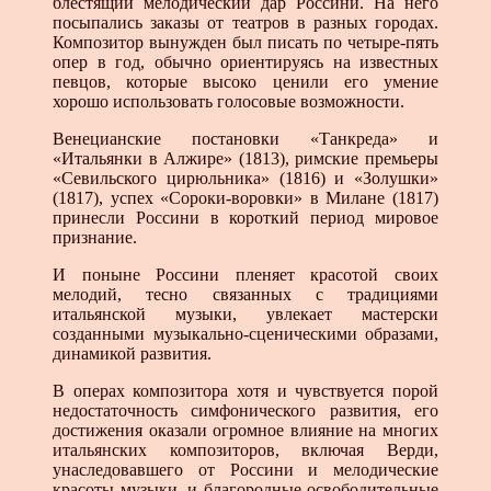
блестящий мелодический дар Россини. На него
посыпались заказы от театров в разных городах.
Композитор вынужден был писать по четыре-пять
опер в год, обычно ориентируясь на известных
певцов, которые высоко ценили его умение
хорошо использовать голосовые возможности.
Венецианские постановки «Танкреда» и
«Итальянки в Алжире» (1813), римские премьеры
«Севильского цирюльника» (1816) и «Золушки»
(1817), успех «Сороки-воровки» в Милане (1817)
принесли Россини в короткий период мировое
признание.
И поныне Россини пленяет красотой своих
мелодий, тесно связанных с традициями
итальянской музыки, увлекает мастерски
созданными музыкально-сценическими образами,
динамикой развития.
В операх композитора хотя и чувствуется порой
недостаточность симфонического развития, его
достижения оказали огромное влияние на многих
итальянских композиторов, включая Верди,
унаследовавшего от Россини и мелодические
красоты музыки, и благородные освободительные