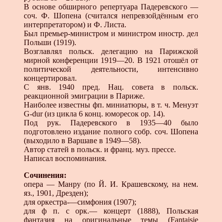
В основе обширного репертуара Падеревского —
соч. Ф. Шопена (считался непревзойдённым его
интерпретатором) и Ф. Листа.
Был премьер-министром и министром иностр. дел
Польши (1919).
Возглавлял польск. делегацию на Парижской
мирной конференции 1919—20. В 1921 отошёл от
политической деятельности, интенсивно
концертировал.
С янв. 1940 пред. Нац. совета в польск.
реакционной эмиграции в Париже.
Наиболее известны фп. миниатюры, в т. ч. Менуэт
G-dur (из цикла 6 конц. юморесок ор. 14).
Под рук. Падеревского в 1935—40 было
подготовлено издание полного собр. соч. Шопена
(выходило в Варшаве в 1949—58).
Автор статей в польск. и франц. муз. прессе.
Написал воспоминания.
Сочинения:
опера — Манру (по Й. И. Крашевскому, на нем.
яз., 1901, Дрезден);
для оркестра-—симфония (1907);
для ф п. с орк.— концерт (1888), Польская
фантазия на оригинальные темы (Fantaisie