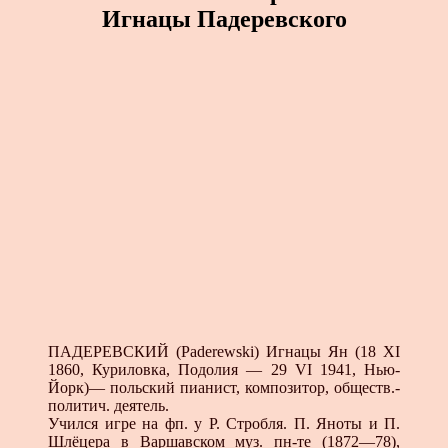
Игнацы Падеревского
ПАДЕРЕВСКИЙ (Paderewski) Игнацы Ян (18 XI
1860, Куриловка, Подолия — 29 VI 1941, Нью-
Йорк)— польский пианист, композитор, обществ.-
политич. деятель.
Учился игре на фп. у Р. Стробля. П. Яноты и П.
Шлёцера в Варшавском муз. пн-те (1872—78),