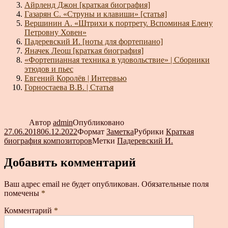
Айрленд Джон [краткая биография]
Газарян С. «Струны и клавиши» [статья]
Вершинин А. «Штрихи к портрету. Вспоминая Елену
Петровну Ховен»
Падеревский И. [ноты для фортепиано]
Яначек Леош [краткая биография]
«Фортепианная техника в удовольствие» | Сборники
этюдов и пьес
Евгений Королёв | Интервью
Горностаева В.В. | Статья
Автор
admin
Опубликовано
27.06.2018
06.12.2022
Формат
Заметка
Рубрики
Краткая
биография композиторов
Метки
Падеревский И.
Добавить комментарий
Ваш адрес email не будет опубликован.
Обязательные поля
помечены
*
Комментарий
*