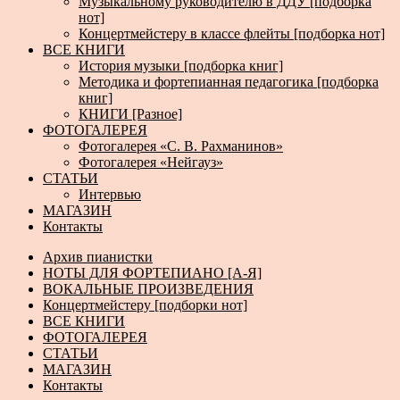
Музыкальному руководителю в ДДУ [подборка
нот]
Концертмейстеру в классе флейты [подборка нот]
ВСЕ КНИГИ
История музыки [подборка книг]
Методика и фортепианная педагогика [подборка
книг]
КНИГИ [Разное]
ФОТОГАЛЕРЕЯ
Фотогалерея «С. В. Рахманинов»
Фотогалерея «Нейгауз»
СТАТЬИ
Интервью
МАГАЗИН
Контакты
Архив пианистки
НОТЫ ДЛЯ ФОРТЕПИАНО [А-Я]
ВОКАЛЬНЫЕ ПРОИЗВЕДЕНИЯ
Концертмейстеру [подборки нот]
ВСЕ КНИГИ
ФОТОГАЛЕРЕЯ
СТАТЬИ
МАГАЗИН
Контакты