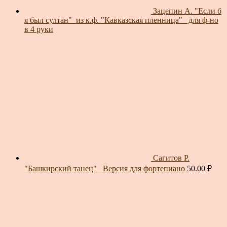
Зацепин А. "Если б
я был султан"_из к.ф. "Кавказская пленница"_ для ф-но
в 4 руки
Сагитов Р.
"Башкирский танец"_ Версия для фортепиано
50.00
₽