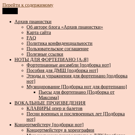
Перейти к содержимому
Меню
Архив пианистки
Всё для пианистов: ноты, книги, музыка, статьи…
Архив пианистки
Об авторе блога «Архив пианистки»
Карта сайта
FAQ
Политика конфиденциальности
Пользовательское соглашение
Полезные ссылки
НОТЫ ДЛЯ ФОРТЕПИАНО [А-Я]
Фортепианные ансамбли [подборка нот]
Пособия для ДМШ [подборка нот]
Этюды и упражнения для фортепиано [подборка
нот]
Музицирование [Подборка нот для фортепиано]
Пьесы для фортепиано [Подборка от
Максима]
ВОКАЛЬНЫЕ ПРОИЗВЕДЕНИЯ
КЛАВИРЫ опер и балетов
Песни военных и послевоенных лет [Подборка
нот]
Концертмейстеру [подборки нот]
Концертмейстеру в хореографии