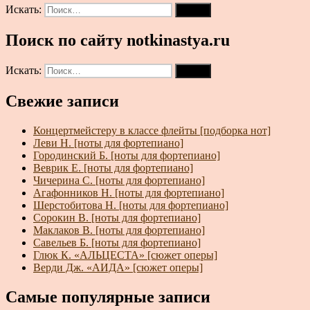
Искать:
Поиск
Поиск по сайту notkinastya.ru
Искать:
Поиск
Свежие записи
Концертмейстеру в классе флейты [подборка нот]
Леви Н. [ноты для фортепиано]
Городинский Б. [ноты для фортепиано]
Веврик Е. [ноты для фортепиано]
Чичерина С. [ноты для фортепиано]
Агафонников Н. [ноты для фортепиано]
Шерстобитова Н. [ноты для фортепиано]
Сорокин В. [ноты для фортепиано]
Маклаков В. [ноты для фортепиано]
Савельев Б. [ноты для фортепиано]
Глюк К. «АЛЬЦЕСТА» [сюжет оперы]
Верди Дж. «АИДА» [сюжет оперы]
Самые популярные записи