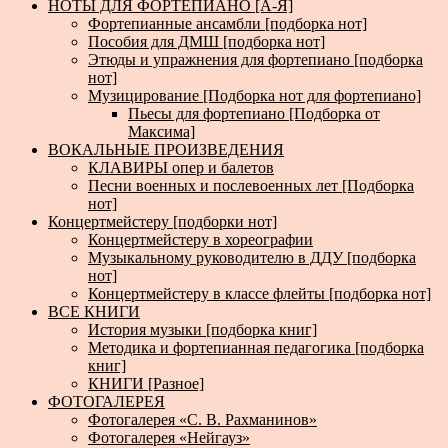
НОТЫ ДЛЯ ФОРТЕПИАНО [А-Я]
Фортепианные ансамбли [подборка нот]
Пособия для ДМШ [подборка нот]
Этюды и упражнения для фортепиано [подборка
нот]
Музицирование [Подборка нот для фортепиано]
Пьесы для фортепиано [Подборка от
Максима]
ВОКАЛЬНЫЕ ПРОИЗВЕДЕНИЯ
КЛАВИРЫ опер и балетов
Песни военных и послевоенных лет [Подборка
нот]
Концертмейстеру [подборки нот]
Концертмейстеру в хореографии
Музыкальному руководителю в ДДУ [подборка
нот]
Концертмейстеру в классе флейты [подборка нот]
ВСЕ КНИГИ
История музыки [подборка книг]
Методика и фортепианная педагогика [подборка
книг]
КНИГИ [Разное]
ФОТОГАЛЕРЕЯ
Фотогалерея «С. В. Рахманинов»
Фотогалерея «Нейгауз»