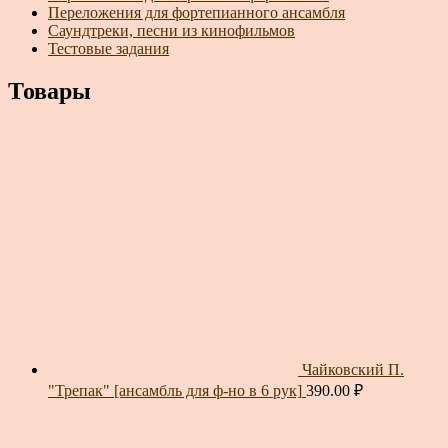
Переложения для фортепианного ансамбля
Саундтреки, песни из кинофильмов
Тестовые задания
Товары
Чайковский П.
"Трепак" [ансамбль для ф-но в 6 рук]
390.00
₽