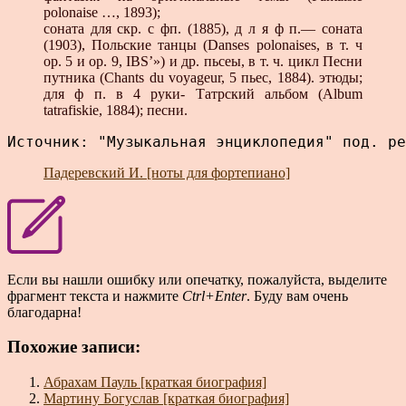
polonaise …, 1893);
соната для скр. с фп. (1885), д л я ф п.— соната
(1903), Польские танцы (Danses polonaises, в т. ч
ор. 5 и ор. 9, IBS’») и др. пьсеы, в т. ч. цикл Песни
путника (Chants du voyageur, 5 пьес, 1884). этюды;
для ф п. в 4 руки- Татрский альбом (Album
tatrafiskie, 1884); песни.
Источник: "Музыкальная энциклопедия" под. ре
Падеревский И. [ноты для фортепиано]
Если вы нашли ошибку или опечатку, пожалуйста, выделите
фрагмент текста и нажмите
Ctrl+Enter
. Буду вам очень
благодарна!
Похожие записи:
Абрахам Пауль [краткая биография]
Мартину Богуслав [краткая биография]