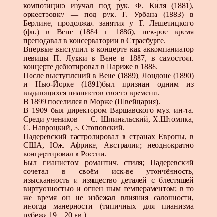
композицию изучал под рук. Ф. Киля (1881),
оркестровку — под рук. Г. Урбана (1883) в
Берлине, продолжал занятия у Т. Лешетицкого
(фп.) в Вене (1884 п 1886), нек-рое время
преподавал в консерватории в Страсбурге.
Впервые выступил в концерте как аккомпаниатор
певицы П. Лукки в Вене в 1887, в самостоят.
концерте дебютировал в Париже в 1888.
После выступлений в Вене (1889), Лондоне (1890)
и Нью-Йорке (1891)был признан одним из
выдающихся пианистов своего времени.
В 1899 поселился в Морже (Швейцария).
В 1909 был директором Варшавского муз. ин-та.
Среди учеников — С. Шпинальский, Х.Штомпка,
С. Навроцкий, 3. Стоповский.
Падеревский гастролировал в странах Европы, в
США, Юж. Африке, Австралии; неоднократно
концертировал в России.
Был пианистом романтич. стиля; Падеревский
сочетал в своём иск-ве утончённость,
изысканность и изящество деталей с блестящей
виртуозностью и огнен ным темпераментом; в то
же время он не избежал влияния салонности,
иногда манерности (типичных для пианизма
рубежа 19—20 вв.).