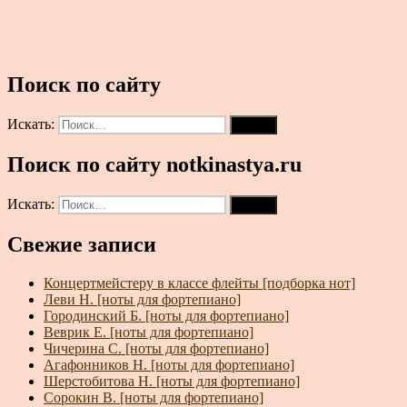
Поиск по сайту
Искать:
Поиск
Поиск по сайту notkinastya.ru
Искать:
Поиск
Свежие записи
Концертмейстеру в классе флейты [подборка нот]
Леви Н. [ноты для фортепиано]
Городинский Б. [ноты для фортепиано]
Веврик Е. [ноты для фортепиано]
Чичерина С. [ноты для фортепиано]
Агафонников Н. [ноты для фортепиано]
Шерстобитова Н. [ноты для фортепиано]
Сорокин В. [ноты для фортепиано]