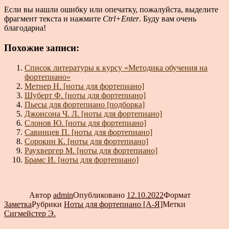
Если вы нашли ошибку или опечатку, пожалуйста, выделите
фрагмент текста и нажмите
Ctrl+Enter
. Буду вам очень
благодарна!
Похожие записи:
Список литературы к курсу «Методика обучения на
фортепиано»
Метнер Н. [ноты для фортепиано]
Шуберт Ф. [ноты для фортепиано]
Пьесы для фортепиано [подборка]
Джонсона Ч. Л. [ноты для фортепиано]
Слонов Ю. [ноты для фортепиано]
Савинцев П. [ноты для фортепиано]
Сорокин К. [ноты для фортепиано]
Раухвергер М. [ноты для фортепиано]
Брамс И. [ноты для фортепиано]
Автор
admin
Опубликовано
12.10.2022
Формат
Заметка
Рубрики
Ноты для фортепиано [А-Я]
Метки
Сигмейстер Э.