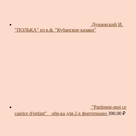
Дунаевский И.
"ПОЛЬКА" из к.ф. "Кубанские казаки"
"Pardonne-moi ce
caprice d'enfant" _ обр-ка для 2-х фортепиано
390.00
₽