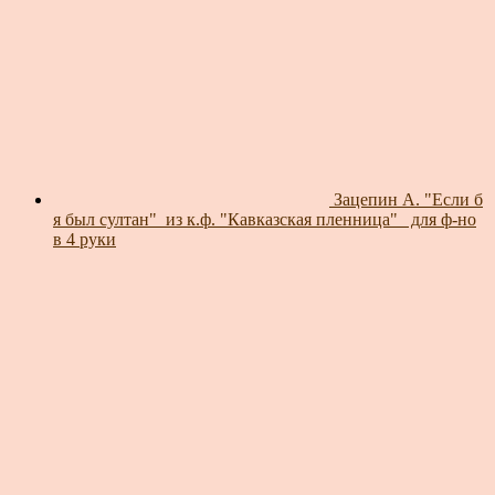
Зацепин А. "Если б
я был султан"_из к.ф. "Кавказская пленница"_ для ф-но
в 4 руки