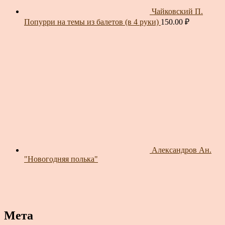
Чайковский П.
Попурри на темы из балетов (в 4 руки)
150.00
₽
Александров Ан.
"Новогодняя полька"
Мета