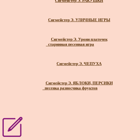
Сигмейстер Э. РАКУШКИ
Сигмейстер Э. УЛИЧНЫЕ ИГРЫ
Сигмейстер Э. Урони платочек
_старинная песенная игра
Сигмейстер Э. ЧЕПУХА
Сигмейстер Э. ЯБЛОКИ, ПЕРСИКИ
_песенка разносчика фруктов