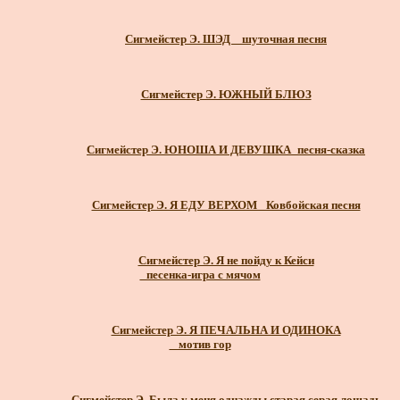
Сигмейстер Э. ШЭД _ шуточная песня
Сигмейстер Э. ЮЖНЫЙ БЛЮЗ
Сигмейстер Э. ЮНОША И ДЕВУШКА_песня-сказка
Сигмейстер Э. Я ЕДУ ВЕРХОМ _Ковбойская песня
Сигмейстер Э. Я не пойду к Кейси
_песенка-игра с мячом
Сигмейстер Э. Я ПЕЧАЛЬНА И ОДИНОКА
_ мотив гор
Сигмейстер Э. Была у меня однажды старая серая лошадь