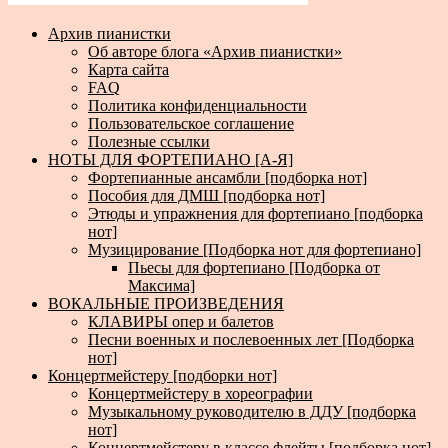
Архив пианистки
Об авторе блога «Архив пианистки»
Карта сайта
FAQ
Политика конфиденциальности
Пользовательское соглашение
Полезные ссылки
НОТЫ ДЛЯ ФОРТЕПИАНО [А-Я]
Фортепианные ансамбли [подборка нот]
Пособия для ДМШ [подборка нот]
Этюды и упражнения для фортепиано [подборка
нот]
Музицирование [Подборка нот для фортепиано]
Пьесы для фортепиано [Подборка от
Максима]
ВОКАЛЬНЫЕ ПРОИЗВЕДЕНИЯ
КЛАВИРЫ опер и балетов
Песни военных и послевоенных лет [Подборка
нот]
Концертмейстеру [подборки нот]
Концертмейстеру в хореографии
Музыкальному руководителю в ДДУ [подборка
нот]
Концертмейстеру в классе флейты [подборка нот]