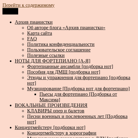
Перейти к содержимому
Меню
Архив пианистки
Всё для пианистов: ноты, книги, музыка, статьи…
Архив пианистки
Об авторе блога «Архив пианистки»
Карта сайта
FAQ
Политика конфиденциальности
Пользовательское соглашение
Полезные ссылки
НОТЫ ДЛЯ ФОРТЕПИАНО [А-Я]
Фортепианные ансамбли [подборка нот]
Пособия для ДМШ [подборка нот]
Этюды и упражнения для фортепиано [подборка
нот]
Музицирование [Подборка нот для фортепиано]
Пьесы для фортепиано [Подборка от
Максима]
ВОКАЛЬНЫЕ ПРОИЗВЕДЕНИЯ
КЛАВИРЫ опер и балетов
Песни военных и послевоенных лет [Подборка
нот]
Концертмейстеру [подборки нот]
Концертмейстеру в хореографии