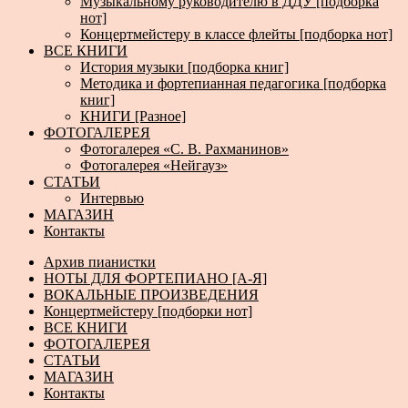
Музыкальному руководителю в ДДУ [подборка
нот]
Концертмейстеру в классе флейты [подборка нот]
ВСЕ КНИГИ
История музыки [подборка книг]
Методика и фортепианная педагогика [подборка
книг]
КНИГИ [Разное]
ФОТОГАЛЕРЕЯ
Фотогалерея «С. В. Рахманинов»
Фотогалерея «Нейгауз»
СТАТЬИ
Интервью
МАГАЗИН
Контакты
Архив пианистки
НОТЫ ДЛЯ ФОРТЕПИАНО [А-Я]
ВОКАЛЬНЫЕ ПРОИЗВЕДЕНИЯ
Концертмейстеру [подборки нот]
ВСЕ КНИГИ
ФОТОГАЛЕРЕЯ
СТАТЬИ
МАГАЗИН
Контакты