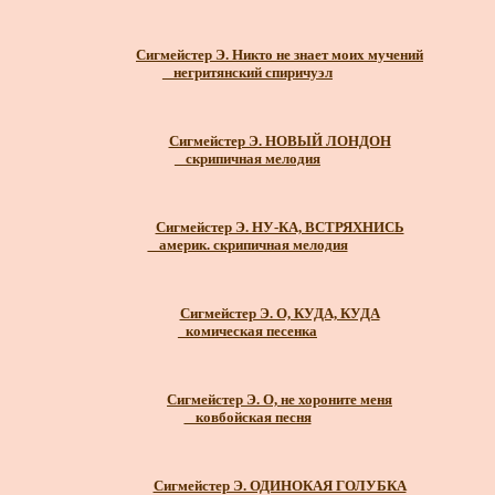
Сигмейстер Э. Никто не знает моих мучений
_ негритянский спиричуэл
Сигмейстер Э. НОВЫЙ ЛОНДОН
_ скрипичная мелодия
Сигмейстер Э. НУ-КА, ВСТРЯХНИСЬ
_ америк. скрипичная мелодия
Сигмейстер Э. О, КУДА, КУДА
_комическая песенка
Сигмейстер Э. О, не хороните меня
_ ковбойская песня
Сигмейстер Э. ОДИНОКАЯ ГОЛУБКА