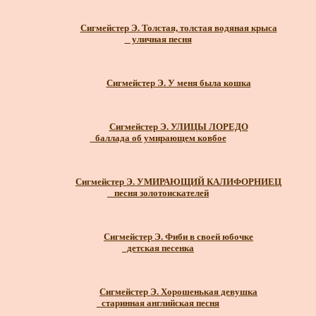
Сигмейстер Э. Толстая, толстая водяная крыса
_ уличная песня
Сигмейстер Э. У меня была кошка
Сигмейстер Э. УЛИЦЫ ЛОРЕДО
_баллада об умирающем ковбое
Сигмейстер Э. УМИРАЮЩИЙ КАЛИФОРНИЕЦ
_ песня золотоискателей
Сигмейстер Э. Фиби в своей юбочке
_детская песенка
Сигмейстер Э. Хорошенькая девушка
_старинная английская песня