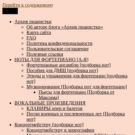
Перейти к содержимому
Меню
Архив пианистки
Всё для пианистов: ноты, книги, музыка, статьи…
Архив пианистки
Об авторе блога «Архив пианистки»
Карта сайта
FAQ
Политика конфиденциальности
Пользовательское соглашение
Полезные ссылки
НОТЫ ДЛЯ ФОРТЕПИАНО [А-Я]
Фортепианные ансамбли [подборка нот]
Пособия для ДМШ [подборка нот]
Этюды и упражнения для фортепиано [подборка
нот]
Музицирование [Подборка нот для фортепиано]
Пьесы для фортепиано [Подборка от
Максима]
ВОКАЛЬНЫЕ ПРОИЗВЕДЕНИЯ
КЛАВИРЫ опер и балетов
Песни военных и послевоенных лет [Подборка
нот]
Концертмейстеру [подборки нот]
Концертмейстеру в хореографии