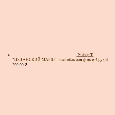
Райзер Т.
"ЦЫГАНСКИЙ МАРШ" [ансамбль для ф-но в 4 руки]
290.00
₽