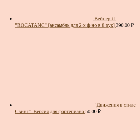
Вейнер Л.
"ROCATANC" [ансамбль для 2-х ф-но в 8 рук]
390.00
₽
"Движения в стиле
Свинг"_Версия для фортепиано
50.00
₽