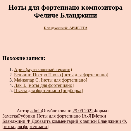
Ноты для фортепиано композитора
Феличе Бланджини
Бланджини Ф. АРИЕТТА
Похожие записи:
Ария (музыкальный термин)
Бенчини Пьетро Паоло [ноты для фортепиано]
Майкапар С. [ноты для фортепиано]
Лак Т. [ноты для фортепиано]
Пьесы для фортепиано [подборка]
Автор
admin
Опубликовано
29.09.2022
Формат
Заметка
Рубрики
Ноты для фортепиано [А-Я]
Метки
Бланджини Ф.
Добавить комментарий
к записи Бланджини Ф.
[ноты для фортепиано]