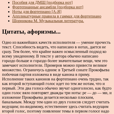
Пособия для ДМШ [подборка нот]
Фортепианные ансамбли [подборка нот]
Ноты для фортепиано [А-Я]
Аппликатурные правила в гаммах для фортепиано
Шорникова М. Музыкальная литература.
Цитаты, афоризмы...
Одно из важнейших качеств исполнителя — умение прочесть
текст. Способность видеть, что написано в нотах, дается не
сразу. Тем более, что крайне важен осмысленный подход ко
всему увиденному. В тексте у автора обычно написано
гораздо больше и гораздо более значительные вещи, чем это
замечают исполнители. Примеров можно привести великое
множество. Ограничусь одним: в Третьей сонате Прокофьева
побочная партия изложена в виде канона в приму.
Исполнение таких канонов на фортепиано очень трудно, так
как второй вступающий голос идет по тем же нотам, что и
первый. Эти два голоса обычно звучат одноголосно, как будто
один голос вяло повторяет дважды три ноты: ре — до — ми, и
изложение Прокофьева делается несколько плоским,
банальным. Между тем один из двух голосов следует считать
ведущим; по-видимому, естественнее здесь считать ведущим
второй голос, поэтому появление темы в первом голосе надо