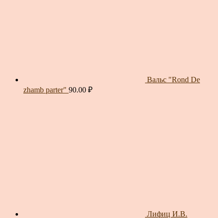
Вальс "Rond De
zhamb parter"
90.00
₽
Лифиц И.В.