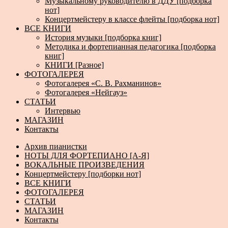
Музыкальному руководителю в ДДУ [подборка
нот]
Концертмейстеру в классе флейты [подборка нот]
ВСЕ КНИГИ
История музыки [подборка книг]
Методика и фортепианная педагогика [подборка
книг]
КНИГИ [Разное]
ФОТОГАЛЕРЕЯ
Фотогалерея «С. В. Рахманинов»
Фотогалерея «Нейгауз»
СТАТЬИ
Интервью
МАГАЗИН
Контакты
Архив пианистки
НОТЫ ДЛЯ ФОРТЕПИАНО [А-Я]
ВОКАЛЬНЫЕ ПРОИЗВЕДЕНИЯ
Концертмейстеру [подборки нот]
ВСЕ КНИГИ
ФОТОГАЛЕРЕЯ
СТАТЬИ
МАГАЗИН
Контакты