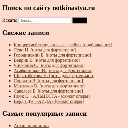
Поиск по сайту notkinastya.ru
Искать:
Поиск
Свежие записи
Концертмейстеру в классе флейты [подборка нот]
Леви Н. [ноты для фортепиано]
Городинский Б. [ноты для фортепиано]
Веврик Е. [ноты для фортепиано]
Чичерина С. [ноты для фортепиано]
Агафонников Н. [ноты для фортепиано]
Шерстобитова Н. [ноты для фортепиано]
Сорокин В. [ноты для фортепиано]
Маклаков В. [ноты для фортепиано]
Савельев Б. [ноты для фортепиано]
Глюк К. «АЛЬЦЕСТА» [сюжет оперы]
Верди Дж. «АИДА» [сюжет оперы]
Самые популярные записи
Архив пианистки