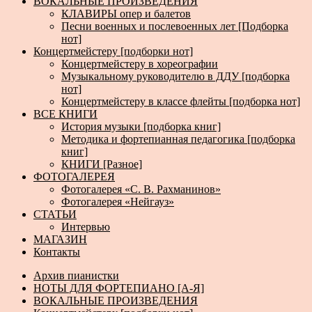
ВОКАЛЬНЫЕ ПРОИЗВЕДЕНИЯ
КЛАВИРЫ опер и балетов
Песни военных и послевоенных лет [Подборка
нот]
Концертмейстеру [подборки нот]
Концертмейстеру в хореографии
Музыкальному руководителю в ДДУ [подборка
нот]
Концертмейстеру в классе флейты [подборка нот]
ВСЕ КНИГИ
История музыки [подборка книг]
Методика и фортепианная педагогика [подборка
книг]
КНИГИ [Разное]
ФОТОГАЛЕРЕЯ
Фотогалерея «С. В. Рахманинов»
Фотогалерея «Нейгауз»
СТАТЬИ
Интервью
МАГАЗИН
Контакты
Архив пианистки
НОТЫ ДЛЯ ФОРТЕПИАНО [А-Я]
ВОКАЛЬНЫЕ ПРОИЗВЕДЕНИЯ