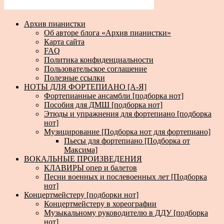
Архив пианистки
Об авторе блога «Архив пианистки»
Карта сайта
FAQ
Политика конфиденциальности
Пользовательское соглашение
Полезные ссылки
НОТЫ ДЛЯ ФОРТЕПИАНО [А-Я]
Фортепианные ансамбли [подборка нот]
Пособия для ДМШ [подборка нот]
Этюды и упражнения для фортепиано [подборка
нот]
Музицирование [Подборка нот для фортепиано]
Пьесы для фортепиано [Подборка от
Максима]
ВОКАЛЬНЫЕ ПРОИЗВЕДЕНИЯ
КЛАВИРЫ опер и балетов
Песни военных и послевоенных лет [Подборка
нот]
Концертмейстеру [подборки нот]
Концертмейстеру в хореографии
Музыкальному руководителю в ДДУ [подборка
нот]