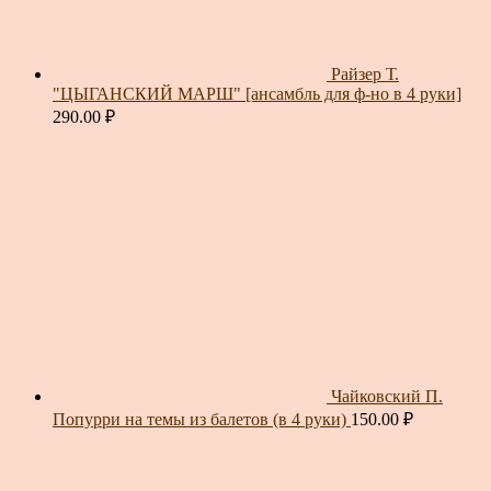
Райзер Т.
"ЦЫГАНСКИЙ МАРШ" [ансамбль для ф-но в 4 руки]
290.00
₽
Чайковский П.
Попурри на темы из балетов (в 4 руки)
150.00
₽