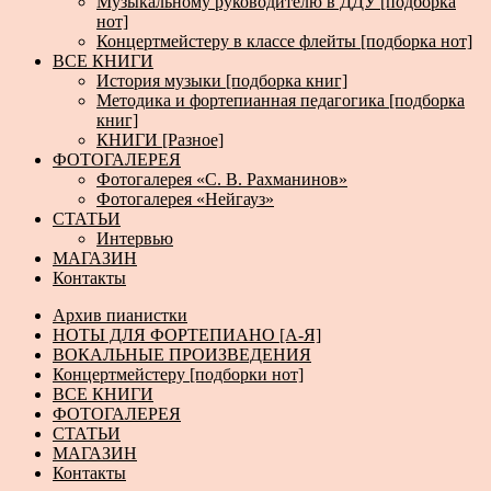
Музыкальному руководителю в ДДУ [подборка
нот]
Концертмейстеру в классе флейты [подборка нот]
ВСЕ КНИГИ
История музыки [подборка книг]
Методика и фортепианная педагогика [подборка
книг]
КНИГИ [Разное]
ФОТОГАЛЕРЕЯ
Фотогалерея «С. В. Рахманинов»
Фотогалерея «Нейгауз»
СТАТЬИ
Интервью
МАГАЗИН
Контакты
Архив пианистки
НОТЫ ДЛЯ ФОРТЕПИАНО [А-Я]
ВОКАЛЬНЫЕ ПРОИЗВЕДЕНИЯ
Концертмейстеру [подборки нот]
ВСЕ КНИГИ
ФОТОГАЛЕРЕЯ
СТАТЬИ
МАГАЗИН
Контакты