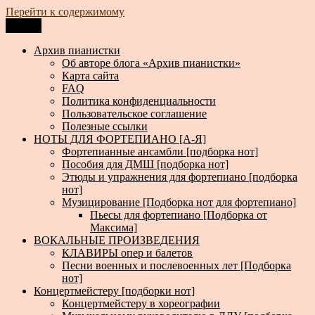
Перейти к содержимому
Меню
Архив пианистки
Всё для пианистов: ноты, книги, музыка, статьи…
Архив пианистки
Об авторе блога «Архив пианистки»
Карта сайта
FAQ
Политика конфиденциальности
Пользовательское соглашение
Полезные ссылки
НОТЫ ДЛЯ ФОРТЕПИАНО [А-Я]
Фортепианные ансамбли [подборка нот]
Пособия для ДМШ [подборка нот]
Этюды и упражнения для фортепиано [подборка
нот]
Музицирование [Подборка нот для фортепиано]
Пьесы для фортепиано [Подборка от
Максима]
ВОКАЛЬНЫЕ ПРОИЗВЕДЕНИЯ
КЛАВИРЫ опер и балетов
Песни военных и послевоенных лет [Подборка
нот]
Концертмейстеру [подборки нот]
Концертмейстеру в хореографии