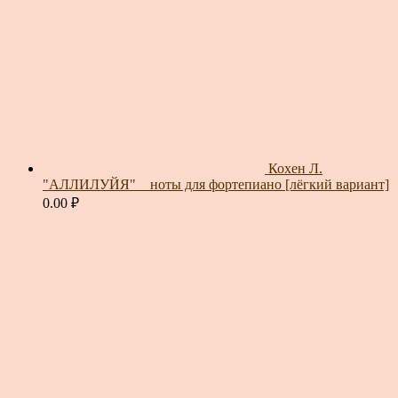
Кохен Л.
"АЛЛИЛУЙЯ" _ ноты для фортепиано [лёгкий вариант]
0.00
₽