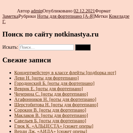
Автор
admin
Опубликовано
02.12.2021
Формат
Заметка
Рубрики
Ноты для фортепиано [А-Я]
Метки
Кокеладзе
Г.
Поиск по сайту notkinastya.ru
Искать:
Поиск
Свежие записи
Концертмейстеру в классе флейты [подборка нот]
Леви Н. [ноты для фортепиано]
Городинский Б. [ноты для фортепиано]
Веврик Е. [ноты для фортепиано]
Чичерина С. [ноты для фортепиано]
Агафонников Н. [ноты для фортепиано]
Шерстобитова Н. [ноты для фортепиано]
Сорокин В. [ноты для фортепиано]
Маклаков В. [ноты для фортепиано]
Савельев Б. [ноты для фортепиано]
Глюк К. «АЛЬЦЕСТА» [сюжет оперы]
Верди Дж. «АИДА» [сюжет оперы]