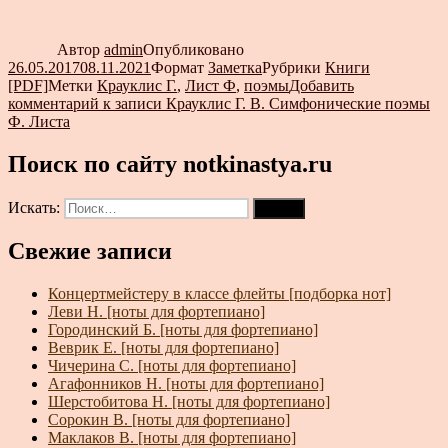
Автор
admin
Опубликовано
26.05.2017
08.11.2021
Формат
Заметка
Рубрики
Книги
[PDF]
Метки
Крауклис Г.
,
Лист Ф
,
поэмы
Добавить
комментарий
к записи Крауклис Г. В. Симфонические поэмы
Ф. Листа
Поиск по сайту notkinastya.ru
Искать:
Поиск
Свежие записи
Концертмейстеру в классе флейты [подборка нот]
Леви Н. [ноты для фортепиано]
Городинский Б. [ноты для фортепиано]
Веврик Е. [ноты для фортепиано]
Чичерина С. [ноты для фортепиано]
Агафонников Н. [ноты для фортепиано]
Шерстобитова Н. [ноты для фортепиано]
Сорокин В. [ноты для фортепиано]
Маклаков В. [ноты для фортепиано]