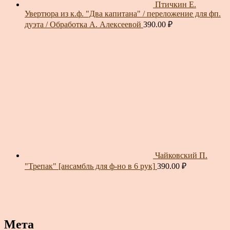
Птичкин Е.
Увертюра из к.ф. "Два капитана" / переложение для фп.
дуэта / Обработка А. Алексеевой
390.00
₽
Чайковский П.
"Трепак" [ансамбль для ф-но в 6 рук]
390.00
₽
Мета