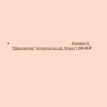
Крюков Н.
"Шансонетка" [куплеты из к.ф. 'Идиот']
200.00
₽