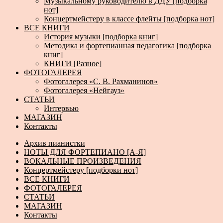
Музыкальному руководителю в ДДУ [подборка
нот]
Концертмейстеру в классе флейты [подборка нот]
ВСЕ КНИГИ
История музыки [подборка книг]
Методика и фортепианная педагогика [подборка
книг]
КНИГИ [Разное]
ФОТОГАЛЕРЕЯ
Фотогалерея «С. В. Рахманинов»
Фотогалерея «Нейгауз»
СТАТЬИ
Интервью
МАГАЗИН
Контакты
Архив пианистки
НОТЫ ДЛЯ ФОРТЕПИАНО [А-Я]
ВОКАЛЬНЫЕ ПРОИЗВЕДЕНИЯ
Концертмейстеру [подборки нот]
ВСЕ КНИГИ
ФОТОГАЛЕРЕЯ
СТАТЬИ
МАГАЗИН
Контакты