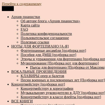
Перейти к содержимому
Меню
Архив пианистки
Всё для пианистов: ноты, книги, музыка, статьи…
Архив пианистки
Об авторе блога «Архив пианистки»
Карта сайта
FAQ
Политика конфиденциальности
Пользовательское соглашение
Полезные ссылки
НОТЫ ДЛЯ ФОРТЕПИАНО [А-Я]
Фортепианные ансамбли [подборка нот]
Пособия для ДМШ [подборка нот]
Этюды и упражнения для фортепиано [подборка но
Музицирование [Подборка нот для фортепиано]
Пьесы для фортепиано [Подборка от Максима
ВОКАЛЬНЫЕ ПРОИЗВЕДЕНИЯ
КЛАВИРЫ опер и балетов
Песни военных и послевоенных лет [Подборка нот]
Концертмейстеру [подборки нот]
Концертмейстеру в хореографии
Музыкальному руководителю в ДДУ [подборка нот
Концертмейстеру в классе флейты [подборка нот]
ВСЕ КНИГИ