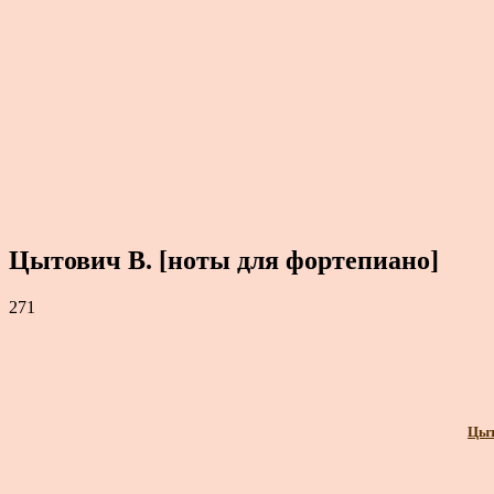
Цытович В. [ноты для фортепиано]
271
Цыт