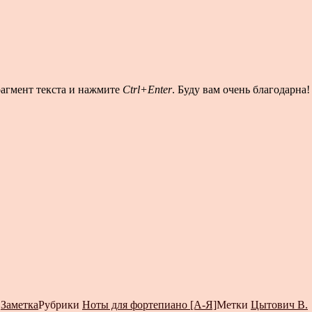
рагмент текста и нажмите
Ctrl+Enter
. Буду вам очень благодарна!
т
Заметка
Рубрики
Ноты для фортепиано [А-Я]
Метки
Цытович В.