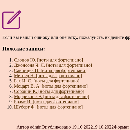
Если вы нашли ошибку или опечатку, пожалуйста, выделите ф
Похожие записи:
Слонов Ю. [ноты для фортепиано]
Джонсона Ч. Л. [ноты для фортепиано]
Савинцев П. [ноты для фортепиано]
Метнер Н. [ноты для фортепиано]
Бах И. С. [ноты для фортепиано]
Моцарт В. А. [ноты для фортепиано]
Сорокин К. [ноты для фортепиано]
Морриконе Э. [ноты для фортепиано]
Брамс И. [ноты для фортепиано]
Шуберт Ф. [ноты для фортепиано]
Автор
admin
Опубликовано
19.10.2022
19.10.2022
Форма