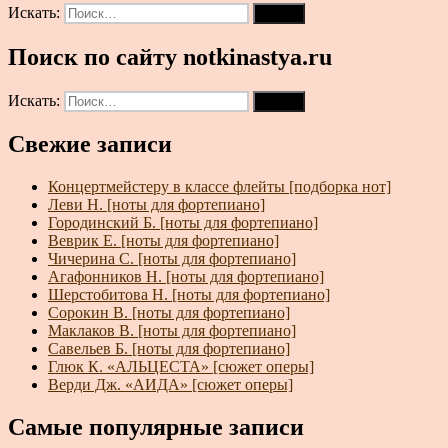
Искать:
Поиск
Поиск по сайту notkinastya.ru
Искать:
Поиск
Свежие записи
Концертмейстеру в классе флейты [подборка нот]
Леви Н. [ноты для фортепиано]
Городинский Б. [ноты для фортепиано]
Веврик Е. [ноты для фортепиано]
Чичерина С. [ноты для фортепиано]
Агафонников Н. [ноты для фортепиано]
Шерстобитова Н. [ноты для фортепиано]
Сорокин В. [ноты для фортепиано]
Маклаков В. [ноты для фортепиано]
Савельев Б. [ноты для фортепиано]
Глюк К. «АЛЬЦЕСТА» [сюжет оперы]
Верди Дж. «АИДА» [сюжет оперы]
Самые популярные записи