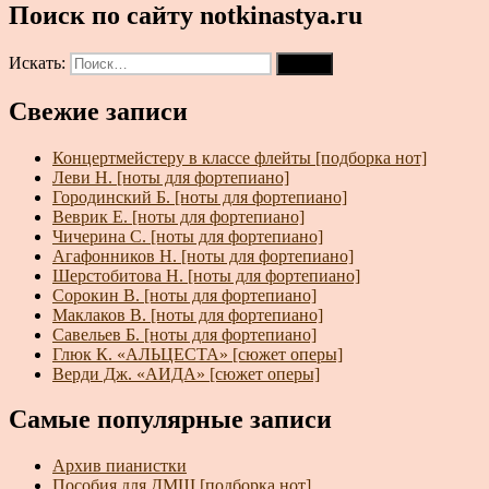
Поиск по сайту notkinastya.ru
Искать:
Поиск
Свежие записи
Концертмейстеру в классе флейты [подборка нот]
Леви Н. [ноты для фортепиано]
Городинский Б. [ноты для фортепиано]
Веврик Е. [ноты для фортепиано]
Чичерина С. [ноты для фортепиано]
Агафонников Н. [ноты для фортепиано]
Шерстобитова Н. [ноты для фортепиано]
Сорокин В. [ноты для фортепиано]
Маклаков В. [ноты для фортепиано]
Савельев Б. [ноты для фортепиано]
Глюк К. «АЛЬЦЕСТА» [сюжет оперы]
Верди Дж. «АИДА» [сюжет оперы]
Самые популярные записи
Архив пианистки
Пособия для ДМШ [подборка нот]