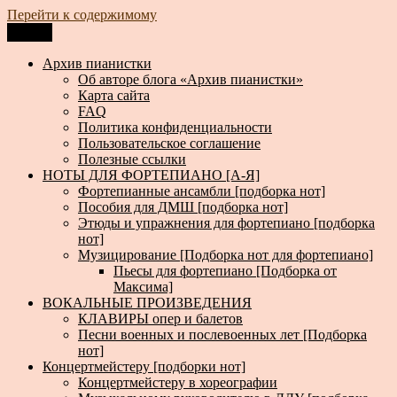
Перейти к содержимому
Меню
Архив пианистки
Всё для пианистов: ноты, книги, музыка, статьи…
Архив пианистки
Об авторе блога «Архив пианистки»
Карта сайта
FAQ
Политика конфиденциальности
Пользовательское соглашение
Полезные ссылки
НОТЫ ДЛЯ ФОРТЕПИАНО [А-Я]
Фортепианные ансамбли [подборка нот]
Пособия для ДМШ [подборка нот]
Этюды и упражнения для фортепиано [подборка
нот]
Музицирование [Подборка нот для фортепиано]
Пьесы для фортепиано [Подборка от
Максима]
ВОКАЛЬНЫЕ ПРОИЗВЕДЕНИЯ
КЛАВИРЫ опер и балетов
Песни военных и послевоенных лет [Подборка
нот]
Концертмейстеру [подборки нот]
Концертмейстеру в хореографии