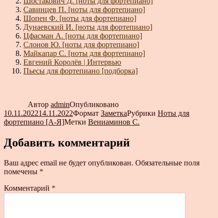
Шостакович Д. [ноты для фортепиано]
Савинцев П. [ноты для фортепиано]
Шопен Ф. [ноты для фортепиано]
Дунаевский И. [ноты для фортепиано]
Цфасман А. [ноты для фортепиано]
Слонов Ю. [ноты для фортепиано]
Майкапар С. [ноты для фортепиано]
Евгений Королёв | Интервью
Пьесы для фортепиано [подборка]
Автор
admin
Опубликовано
10.11.2022
14.11.2022
Формат
Заметка
Рубрики
Ноты для
фортепиано [А-Я]
Метки
Вениаминов С.
Добавить комментарий
Ваш адрес email не будет опубликован.
Обязательные поля
помечены
*
Комментарий
*