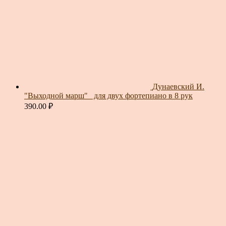
Дунаевский И.
"Выходной марш"_ для двух фортепиано в 8 рук
390.00
₽