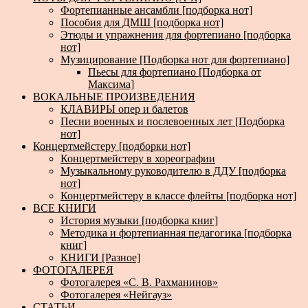
Фортепианные ансамбли [подборка нот]
Пособия для ДМШ [подборка нот]
Этюды и упражнения для фортепиано [подборка
нот]
Музицирование [Подборка нот для фортепиано]
Пьесы для фортепиано [Подборка от
Максима]
ВОКАЛЬНЫЕ ПРОИЗВЕДЕНИЯ
КЛАВИРЫ опер и балетов
Песни военных и послевоенных лет [Подборка
нот]
Концертмейстеру [подборки нот]
Концертмейстеру в хореографии
Музыкальному руководителю в ДДУ [подборка
нот]
Концертмейстеру в классе флейты [подборка нот]
ВСЕ КНИГИ
История музыки [подборка книг]
Методика и фортепианная педагогика [подборка
книг]
КНИГИ [Разное]
ФОТОГАЛЕРЕЯ
Фотогалерея «С. В. Рахманинов»
Фотогалерея «Нейгауз»
СТАТЬИ