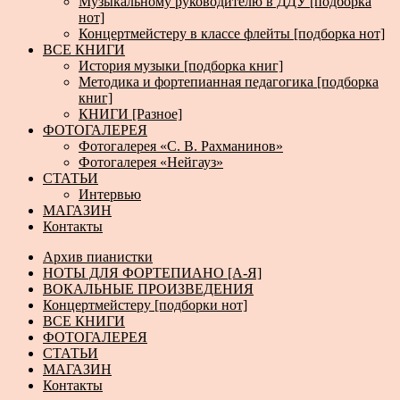
Музыкальному руководителю в ДДУ [подборка
нот]
Концертмейстеру в классе флейты [подборка нот]
ВСЕ КНИГИ
История музыки [подборка книг]
Методика и фортепианная педагогика [подборка
книг]
КНИГИ [Разное]
ФОТОГАЛЕРЕЯ
Фотогалерея «С. В. Рахманинов»
Фотогалерея «Нейгауз»
СТАТЬИ
Интервью
МАГАЗИН
Контакты
Архив пианистки
НОТЫ ДЛЯ ФОРТЕПИАНО [А-Я]
ВОКАЛЬНЫЕ ПРОИЗВЕДЕНИЯ
Концертмейстеру [подборки нот]
ВСЕ КНИГИ
ФОТОГАЛЕРЕЯ
СТАТЬИ
МАГАЗИН
Контакты