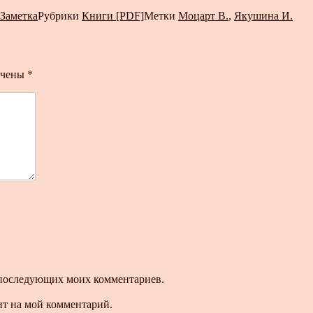
Заметка
Рубрики
Книги [PDF]
Метки
Моцарт В.
,
Якушина И.
ечены
*
ля последующих моих комментариев.
ит на мой комментарий.