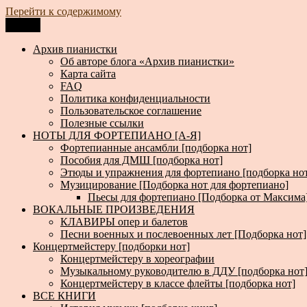
Перейти к содержимому
Меню
Архив пианистки
Всё для пианистов: ноты, книги, музыка, статьи…
Архив пианистки
Об авторе блога «Архив пианистки»
Карта сайта
FAQ
Политика конфиденциальности
Пользовательское соглашение
Полезные ссылки
НОТЫ ДЛЯ ФОРТЕПИАНО [А-Я]
Фортепианные ансамбли [подборка нот]
Пособия для ДМШ [подборка нот]
Этюды и упражнения для фортепиано [подборка но
Музицирование [Подборка нот для фортепиано]
Пьесы для фортепиано [Подборка от Максима
ВОКАЛЬНЫЕ ПРОИЗВЕДЕНИЯ
КЛАВИРЫ опер и балетов
Песни военных и послевоенных лет [Подборка нот]
Концертмейстеру [подборки нот]
Концертмейстеру в хореографии
Музыкальному руководителю в ДДУ [подборка нот
Концертмейстеру в классе флейты [подборка нот]
ВСЕ КНИГИ