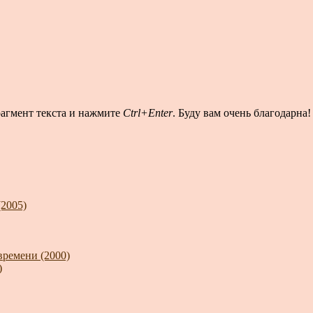
рагмент текста и нажмите
Ctrl+Enter
. Буду вам очень благодарна!
(2005)
времени (2000)
)