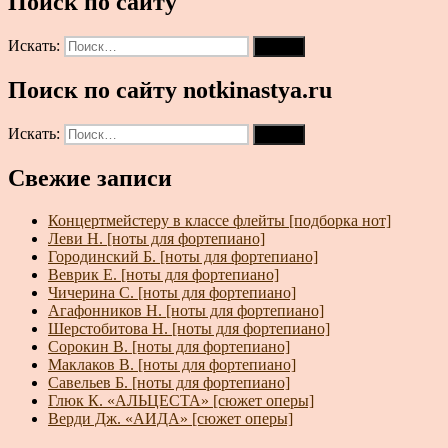
Поиск по сайту
Искать:
Поиск
Поиск по сайту notkinastya.ru
Искать:
Поиск
Свежие записи
Концертмейстеру в классе флейты [подборка нот]
Леви Н. [ноты для фортепиано]
Городинский Б. [ноты для фортепиано]
Веврик Е. [ноты для фортепиано]
Чичерина С. [ноты для фортепиано]
Агафонников Н. [ноты для фортепиано]
Шерстобитова Н. [ноты для фортепиано]
Сорокин В. [ноты для фортепиано]
Маклаков В. [ноты для фортепиано]
Савельев Б. [ноты для фортепиано]
Глюк К. «АЛЬЦЕСТА» [сюжет оперы]
Верди Дж. «АИДА» [сюжет оперы]