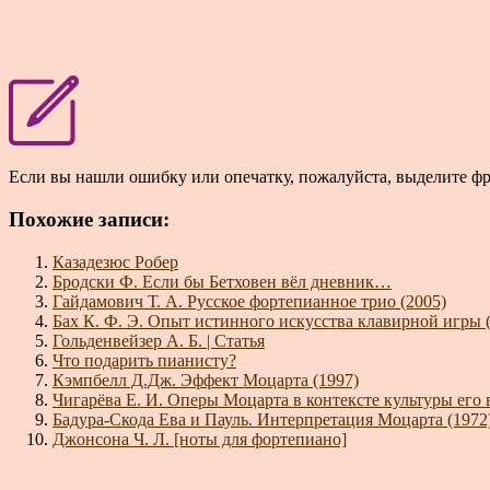
Если вы нашли ошибку или опечатку, пожалуйста, выделите ф
Похожие записи:
Казадезюс Робер
Бродски Ф. Если бы Бетховен вёл дневник…
Гайдамович Т. А. Русское фортепианное трио (2005)
Бах К. Ф. Э. Опыт истинного искусства клавирной игры 
Гольденвейзер А. Б. | Статья
Что подарить пианисту?
Кэмпбелл Д.Дж. Эффект Моцарта (1997)
Чигарёва Е. И. Оперы Моцарта в контексте культуры его 
Бадура-Скода Ева и Пауль. Интерпретация Моцарта (1972
Джонсона Ч. Л. [ноты для фортепиано]