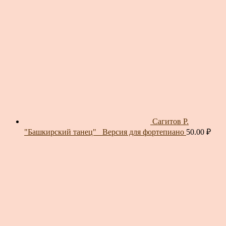
Сагитов Р.
"Башкирский танец"_ Версия для фортепиано
50.00
₽