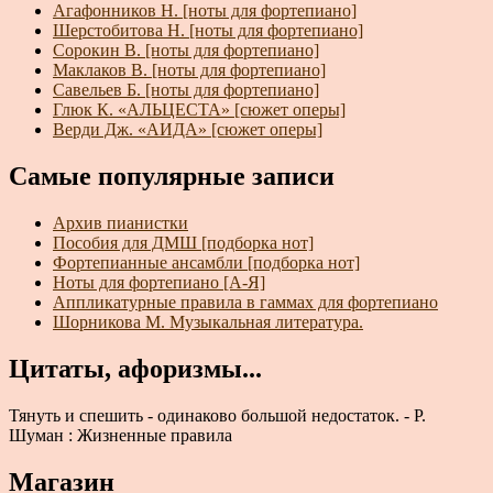
Агафонников Н. [ноты для фортепиано]
Шерстобитова Н. [ноты для фортепиано]
Сорокин В. [ноты для фортепиано]
Маклаков В. [ноты для фортепиано]
Савельев Б. [ноты для фортепиано]
Глюк К. «АЛЬЦЕСТА» [сюжет оперы]
Верди Дж. «АИДА» [сюжет оперы]
Самые популярные записи
Архив пианистки
Пособия для ДМШ [подборка нот]
Фортепианные ансамбли [подборка нот]
Ноты для фортепиано [А-Я]
Аппликатурные правила в гаммах для фортепиано
Шорникова М. Музыкальная литература.
Цитаты, афоризмы...
Тянуть и спешить - одинаково большой недостаток. - Р.
Шуман : Жизненные правила
Магазин