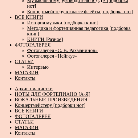
Музыкальному руководителю в ДДУ [подборка
нот]
Концертмейстеру в классе флейты [подборка нот]
ВСЕ КНИГИ
История музыки [подборка книг]
Методика и фортепианная педагогика [подборка
книг]
КНИГИ [Разное]
ФОТОГАЛЕРЕЯ
Фотогалерея «С. В. Рахманинов»
Фотогалерея «Нейгауз»
СТАТЬИ
Интервью
МАГАЗИН
Контакты
Архив пианистки
НОТЫ ДЛЯ ФОРТЕПИАНО [А-Я]
ВОКАЛЬНЫЕ ПРОИЗВЕДЕНИЯ
Концертмейстеру [подборки нот]
ВСЕ КНИГИ
ФОТОГАЛЕРЕЯ
СТАТЬИ
МАГАЗИН
Контакты