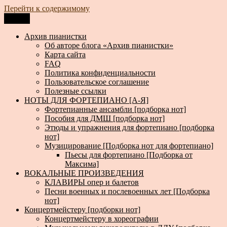
Перейти к содержимому
Меню
Архив пианистки
Всё для пианистов: ноты, книги, музыка, статьи…
Архив пианистки
Об авторе блога «Архив пианистки»
Карта сайта
FAQ
Политика конфиденциальности
Пользовательское соглашение
Полезные ссылки
НОТЫ ДЛЯ ФОРТЕПИАНО [А-Я]
Фортепианные ансамбли [подборка нот]
Пособия для ДМШ [подборка нот]
Этюды и упражнения для фортепиано [подборка
нот]
Музицирование [Подборка нот для фортепиано]
Пьесы для фортепиано [Подборка от
Максима]
ВОКАЛЬНЫЕ ПРОИЗВЕДЕНИЯ
КЛАВИРЫ опер и балетов
Песни военных и послевоенных лет [Подборка
нот]
Концертмейстеру [подборки нот]
Концертмейстеру в хореографии