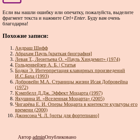
Если вы нашли ошибку или опечатку, пожалуйста, выделите
фрагмент текста и нажмите
Ctrl+Enter
. Буду вам очень
благодарна!
Похожие записи:
Андраш Шифф
Абрахам Пауль [краткая биография]
Левая Т., Леонтьева О. «Пауль Хиндемит» (1974)
Гольденвейзер А. Б. | Статья
Бодки Э. Интерпретация клавирных произведений
И.С.Баха (1993)
Добровейн М.А. Страницы жизни Исая Добровейна
(1972)
Кэмпбелл Д.Дж. Эффект Моцарта (1997)
Якушина И. «Вселенная Моцарта» (2005)
Чигарёва Е. И. Оперы Моцарта в контексте культуры его
времени (2000)
Джонсона Ч. Л. [ноты для фортепиано]
Автор
admin
Опубликовано