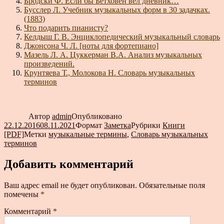
Бродски Ф. Если бы Бетховен вёл дневник…
Бусслер Л. Учебник музыкальных форм в 30 задачках.
(1883)
Что подарить пианисту?
Келдыш Г. В. Энциклопедический музыкальный словарь
Джонсона Ч. Л. [ноты для фортепиано]
Мазель Л. А. Цуккерман В.А. Анализ музыкальных
произведений.
Крунтяева Т., Молокова Н. Словарь музыкальных
терминов
Автор
admin
Опубликовано
22.12.2016
08.11.2021
Формат
Заметка
Рубрики
Книги
[PDF]
Метки
музыкальные термины
,
Словарь музыкальных
терминов
Добавить комментарий
Ваш адрес email не будет опубликован.
Обязательные поля
помечены
*
Комментарий
*