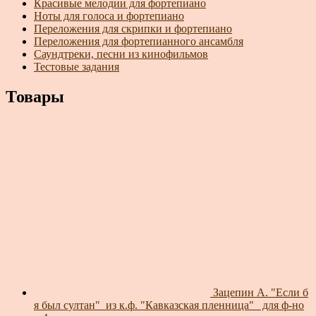
Красивые мелодии для фортепиано
Ноты для голоса и фортепиано
Переложения для скрипки и фортепиано
Переложения для фортепианного ансамбля
Саундтреки, песни из кинофильмов
Тестовые задания
Товары
Зацепин А. "Если б
я был султан"_из к.ф. "Кавказская пленница"_ для ф-но