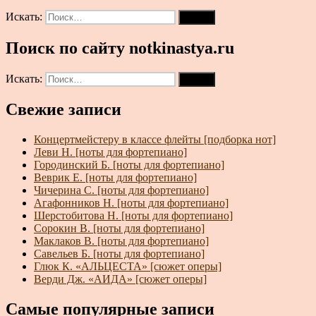
Искать:
Поиск
Поиск по сайту notkinastya.ru
Искать:
Поиск
Свежие записи
Концертмейстеру в классе флейты [подборка нот]
Леви Н. [ноты для фортепиано]
Городинский Б. [ноты для фортепиано]
Веврик Е. [ноты для фортепиано]
Чичерина С. [ноты для фортепиано]
Агафонников Н. [ноты для фортепиано]
Шерстобитова Н. [ноты для фортепиано]
Сорокин В. [ноты для фортепиано]
Маклаков В. [ноты для фортепиано]
Савельев Б. [ноты для фортепиано]
Глюк К. «АЛЬЦЕСТА» [сюжет оперы]
Верди Дж. «АИДА» [сюжет оперы]
Самые популярные записи