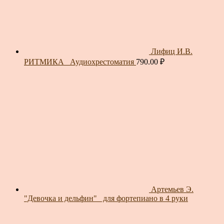
Лифиц И.В.
РИТМИКА_ Аудиохрестоматия
790.00
₽
Артемьев Э.
"Девочка и дельфин"_ для фортепиано в 4 руки