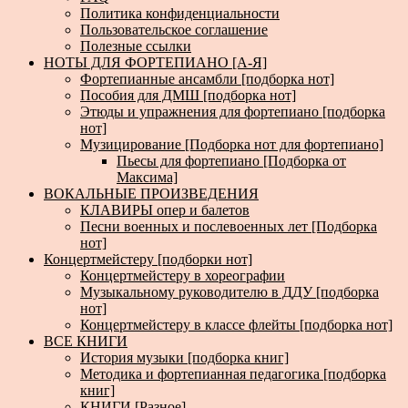
Политика конфиденциальности
Пользовательское соглашение
Полезные ссылки
НОТЫ ДЛЯ ФОРТЕПИАНО [А-Я]
Фортепианные ансамбли [подборка нот]
Пособия для ДМШ [подборка нот]
Этюды и упражнения для фортепиано [подборка
нот]
Музицирование [Подборка нот для фортепиано]
Пьесы для фортепиано [Подборка от
Максима]
ВОКАЛЬНЫЕ ПРОИЗВЕДЕНИЯ
КЛАВИРЫ опер и балетов
Песни военных и послевоенных лет [Подборка
нот]
Концертмейстеру [подборки нот]
Концертмейстеру в хореографии
Музыкальному руководителю в ДДУ [подборка
нот]
Концертмейстеру в классе флейты [подборка нот]
ВСЕ КНИГИ
История музыки [подборка книг]
Методика и фортепианная педагогика [подборка
книг]
КНИГИ [Разное]