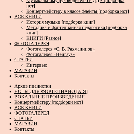
Музыкальному руководителю в ДДУ [подборка
нот]
Концертмейстеру в классе флейты [подборка нот]
ВСЕ КНИГИ
История музыки [подборка книг]
Методика и фортепианная педагогика [подборка
книг]
КНИГИ [Разное]
ФОТОГАЛЕРЕЯ
Фотогалерея «С. В. Рахманинов»
Фотогалерея «Нейгауз»
СТАТЬИ
Интервью
МАГАЗИН
Контакты
Архив пианистки
НОТЫ ДЛЯ ФОРТЕПИАНО [А-Я]
ВОКАЛЬНЫЕ ПРОИЗВЕДЕНИЯ
Концертмейстеру [подборки нот]
ВСЕ КНИГИ
ФОТОГАЛЕРЕЯ
СТАТЬИ
МАГАЗИН
Контакты