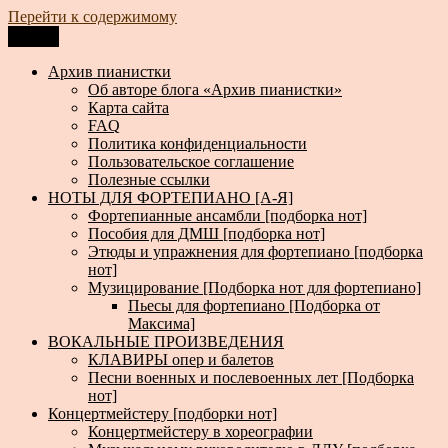
Перейти к содержимому
Меню
Архив пианистки
Всё для пианистов: ноты, книги, музыка, статьи…
Архив пианистки
Об авторе блога «Архив пианистки»
Карта сайта
FAQ
Политика конфиденциальности
Пользовательское соглашение
Полезные ссылки
НОТЫ ДЛЯ ФОРТЕПИАНО [А-Я]
Фортепианные ансамбли [подборка нот]
Пособия для ДМШ [подборка нот]
Этюды и упражнения для фортепиано [подборка
нот]
Музицирование [Подборка нот для фортепиано]
Пьесы для фортепиано [Подборка от
Максима]
ВОКАЛЬНЫЕ ПРОИЗВЕДЕНИЯ
КЛАВИРЫ опер и балетов
Песни военных и послевоенных лет [Подборка
нот]
Концертмейстеру [подборки нот]
Концертмейстеру в хореографии