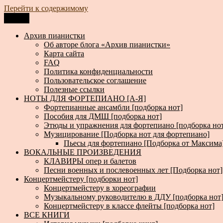
Перейти к содержимому
Меню
Архив пианистки
Всё для пианистов: ноты, книги, музыка, статьи…
Архив пианистки
Об авторе блога «Архив пианистки»
Карта сайта
FAQ
Политика конфиденциальности
Пользовательское соглашение
Полезные ссылки
НОТЫ ДЛЯ ФОРТЕПИАНО [А-Я]
Фортепианные ансамбли [подборка нот]
Пособия для ДМШ [подборка нот]
Этюды и упражнения для фортепиано [подборка но
Музицирование [Подборка нот для фортепиано]
Пьесы для фортепиано [Подборка от Максима
ВОКАЛЬНЫЕ ПРОИЗВЕДЕНИЯ
КЛАВИРЫ опер и балетов
Песни военных и послевоенных лет [Подборка нот]
Концертмейстеру [подборки нот]
Концертмейстеру в хореографии
Музыкальному руководителю в ДДУ [подборка нот
Концертмейстеру в классе флейты [подборка нот]
ВСЕ КНИГИ