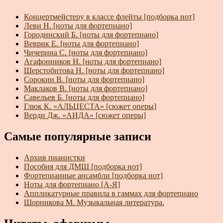
Концертмейстеру в классе флейты [подборка нот]
Леви Н. [ноты для фортепиано]
Городинский Б. [ноты для фортепиано]
Веврик Е. [ноты для фортепиано]
Чичерина С. [ноты для фортепиано]
Агафонников Н. [ноты для фортепиано]
Шерстобитова Н. [ноты для фортепиано]
Сорокин В. [ноты для фортепиано]
Маклаков В. [ноты для фортепиано]
Савельев Б. [ноты для фортепиано]
Глюк К. «АЛЬЦЕСТА» [сюжет оперы]
Верди Дж. «АИДА» [сюжет оперы]
Самые популярные записи
Архив пианистки
Пособия для ДМШ [подборка нот]
Фортепианные ансамбли [подборка нот]
Ноты для фортепиано [А-Я]
Аппликатурные правила в гаммах для фортепиано
Шорникова М. Музыкальная литература.