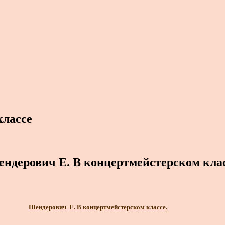
классе
ндерович Е. В концертмейстерском кла
Шендерович Е. В концертмейстерском классе.