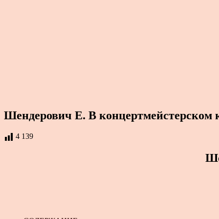
Шендерович Е. В концертмейстерском 
4 139
Ше