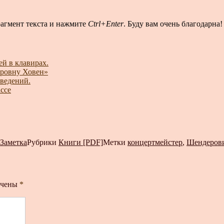
рагмент текста и нажмите
Ctrl+Enter
. Буду вам очень благодарна!
й в клавирах.
тровну Ховен»
ведений.
ссе
Заметка
Рубрики
Книги [PDF]
Метки
концертмейстер
,
Шендерови
ечены
*