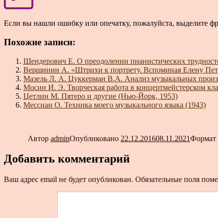
Если вы нашли ошибку или опечатку, пожалуйста, выделите ф
Похожие записи:
Шендерович Е. О преодолении пианистических трудносте
Вершинин А. «Штрихи к портрету. Вспоминая Елену Пе
Мазель Л. А. Цуккерман В.А. Анализ музыкальных произ
Мосин И. Э. Творческая работа в концертмейстерском кла
Цетлин М. Пятеро и другие (Нью-Йорк, 1953)
Мессиан О. Техника моего музыкального языка (1943)
Автор
admin
Опубликовано
22.12.2016
08.11.2021
Формат
Добавить комментарий
Ваш адрес email не будет опубликован.
Обязательные поля пом