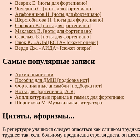
Веврик Е. [ноты для фортепиано]
Чичерина С. [ноты для фортепиано]
Агафонников Н. [ноты для фортепиано]
Шерстобитова Н. [ноты для фортепиано]
Сорокин В. [ноты для фортепиано]
Маклаков В. [ноты для фортепиано]
Савельев Б. [ноты для фортепиано]
Глюк К. «АЛЬЦЕСТА» [сюжет оперы]
Верди Дж. «АИДА» [сюжет оперы]
Самые популярные записи
Архив пианистки
Пособия для ДМШ [подборка нот]
Фортепианные ансамбли [подборка нот]
Ноты для фортепиано [А-Я]
Аппликатурные правила в гаммах для фортепиано
Шорникова М. Музыкальная литература.
Цитаты, афоризмы...
В репертуаре учащихся следует опасаться как слишком трудных
труднее; так, если больному предписана строгая диета, он шесть