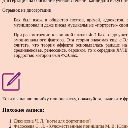
Диссертация на соискание учёной степени кандидата искусств
Отрывок из диссертации:
Бах был вхож в общество поэтов, врачей, адвокатов,
музицировал и даже писал музыкальные «портреты» своих 
При рассмотрении клавирной школы Ф.Э.Баха надо учит
эмоционального фактора. Эта теория знакомая ещё с Э
считать, что теория аффекта основывалась раньше на
средневековье, ренессансе, барокко), то к середине XVI
гордостью которой был Ф.Э.Бах.
Если вы нашли ошибку или опечатку, пожалуйста, выделите ф
Похожие записи:
Джонсона Ч. Л. [ноты для фортепиано]
Федосеева С. Л. «Художественные принципы М. В. Юди