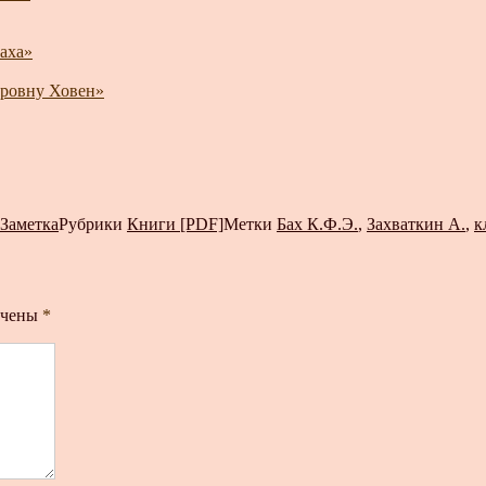
аха»
тровну Ховен»
Заметка
Рубрики
Книги [PDF]
Метки
Бах К.Ф.Э.
,
Захваткин А.
,
к
ечены
*