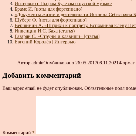
Интервью с Пьером Булезом о русской музыке
Брамс И. [ноты для фортепиано]
«Документы жизни и деятельности Иоганна Себастьяна Б
Шуберт Ф. [ноты для фортепиано]
Вершинин А. «Штрихи к портрету. Вспоминая Елену Пе
Инвенции И.С. Баха (статья)
Газарян С. «Струны и клавиши» [статья]
Евгений Королёв | Интервью
Автор
admin
Опубликовано
26.05.2017
08.11.2021
Формат
Добавить комментарий
Ваш адрес email не будет опубликован.
Обязательные поля пом
Комментарий
*