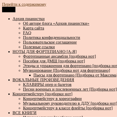
Перейти к содержимому
Меню
Архив пианистки
Всё для пианистов: ноты, книги, музыка, статьи…
Архив пианистки
Об авторе блога «Архив пианистки»
Карта сайта
FAQ
Политика конфиденциальности
Пользовательское соглашение
Полезные ссылки
НОТЫ ДЛЯ ФОРТЕПИАНО [А-Я]
Фортепианные ансамбли [подборка нот]
Пособия для ДМШ [подборка нот]
Этюды и упражнения для фортепиано [подборка но
Музицирование [Подборка нот для фортепиано]
Пьесы для фортепиано [Подборка от Максима
ВОКАЛЬНЫЕ ПРОИЗВЕДЕНИЯ
КЛАВИРЫ опер и балетов
Песни военных и послевоенных лет [Подборка нот]
Концертмейстеру [подборки нот]
Концертмейстеру в хореографии
Музыкальному руководителю в ДДУ [подборка нот
Концертмейстеру в классе флейты [подборка нот]
ВСЕ КНИГИ