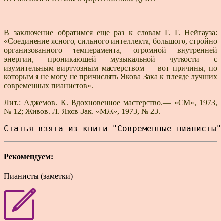
В заключение обратимся еще раз к словам Г. Г. Нейгауза:
«Соединение ясного, сильного интеллекта, боль­шого, стройно
организованного темперамента, огромной внутренней
энергии, проникающей музыкальной чутко­сти с
изумительным виртуозным мастерством — вот при­чины, по
которым я не могу не причислять Якова Зака к плеяде лучших
современных пианистов».
Лит.: Аджемов. К. Вдохновенное мастерство.— «СМ», 1973,
№ 12; Живов. Л. Яков Зак. «МЖ», 1973, № 23.
Статья взята из книги "Современные пианисты"
Рекомендуем:
Пианисты (заметки)