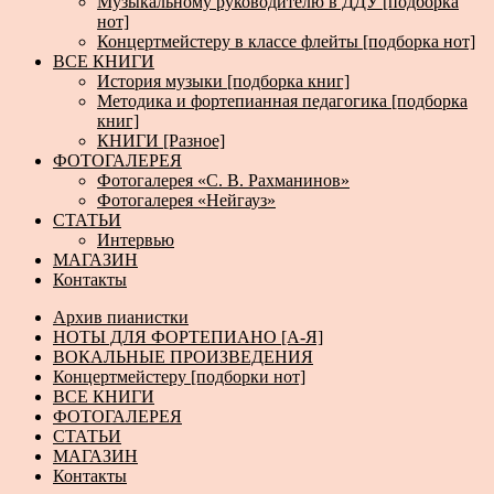
Музыкальному руководителю в ДДУ [подборка
нот]
Концертмейстеру в классе флейты [подборка нот]
ВСЕ КНИГИ
История музыки [подборка книг]
Методика и фортепианная педагогика [подборка
книг]
КНИГИ [Разное]
ФОТОГАЛЕРЕЯ
Фотогалерея «С. В. Рахманинов»
Фотогалерея «Нейгауз»
СТАТЬИ
Интервью
МАГАЗИН
Контакты
Архив пианистки
НОТЫ ДЛЯ ФОРТЕПИАНО [А-Я]
ВОКАЛЬНЫЕ ПРОИЗВЕДЕНИЯ
Концертмейстеру [подборки нот]
ВСЕ КНИГИ
ФОТОГАЛЕРЕЯ
СТАТЬИ
МАГАЗИН
Контакты