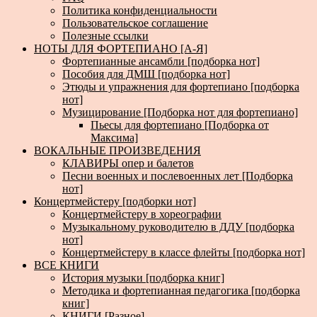
Политика конфиденциальности
Пользовательское соглашение
Полезные ссылки
НОТЫ ДЛЯ ФОРТЕПИАНО [А-Я]
Фортепианные ансамбли [подборка нот]
Пособия для ДМШ [подборка нот]
Этюды и упражнения для фортепиано [подборка
нот]
Музицирование [Подборка нот для фортепиано]
Пьесы для фортепиано [Подборка от
Максима]
ВОКАЛЬНЫЕ ПРОИЗВЕДЕНИЯ
КЛАВИРЫ опер и балетов
Песни военных и послевоенных лет [Подборка
нот]
Концертмейстеру [подборки нот]
Концертмейстеру в хореографии
Музыкальному руководителю в ДДУ [подборка
нот]
Концертмейстеру в классе флейты [подборка нот]
ВСЕ КНИГИ
История музыки [подборка книг]
Методика и фортепианная педагогика [подборка
книг]
КНИГИ [Разное]