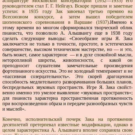
аспирантуре Московской консерватории (1932—1935) его
руководителем стал Г. Г. Нейгауз. Вскоре пришли и заметные
успехи: в 1935 году Зак завоевал третью премию на
Всесоюзном конкурсе, а затем вышел победителем
шопеновского со­ревнования в Варшаве (1937).
Именно к
этому времени во многом сформировался творческий облик
пианиста, что позволило А. Альшвангу еще в 1938 году
сделать следующие выводы: «Своеоб­разие игры Я. Зака
заключается не только в точности, простоте, в эстетическом
совершенстве, высоком техни­ческом мастерстве, но — и это,
быть может, самое характерное — и в духе спокойной мысли,
неторопливой широты, живописности, с какой он
преподносит слуша­телям замечательные произведения
фортепианного ис­кусства. Это не холодный темперамент и не
«пассивная созерцательность». Это скорей драгоценная
способность медлительного разворачивания больших планов,
бес­предельных звуковых пространств. Игре Я. Зака свойст­
венно именно это умелое выявление «звуковых прост­ранств»;
для пианиста характерна пространственная протяженность
при воспроизведении образа и пе­редаче разнообразных чувств
и мыслей».
Конечно, исполнительский почерк Зака на протяже­нии
десятилетий претерпевал известные модификации, однако в
целом характеристика А. Альшванга вполне сохраняла свою