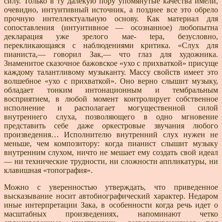
силу. Только в ту далекую пору упомя­нутые качества имели,
очевидно, интуитивный источник, а позднее все это обрело
прочную интеллектуальную ос­нову. Как материал для
сопоставления (интуитивное — осознанное) любопытна
декларация уже зрелого мае- tepa, безусловно,
перекликающаяся с наблюдениями кри­тика. «Слух для
пианиста,— говорил Зак,— что глаз для художника.
Знаменитое сказочное бажовское «ухо с прихваткой» присуще
каждому талантливому музыкан­ту. Массу свойств имеет это
волшебное «ухо с прихват­кой». Оно верно слышит музыку,
обладает тонким ин­тонационным и тембральным
восприятием, в любой мо­мент контролирует собственное
исполнение и располага­ет могущественной силой
внутреннего слуха, позволяю­щего в одно мгновение
представить себе даже оркестро­вые звучания любого
произведения… Исполнителю внут­ренний слух нужен не
меньше, чем композитору: когда пианист слышит музыку
внутренним слухом, ничто не мешает ему создать свой идеал
— ни технические труд­ности, ни сложности аппликатуры, ни
клавишная «то­пография».
Можно с уверенностью утверждать, что приведенное
высказывание носит автобиографический характер. Не­даром
иные интерпретации Зака, в особенности когда речь идет о
масштабных произведениях, напоминают четко