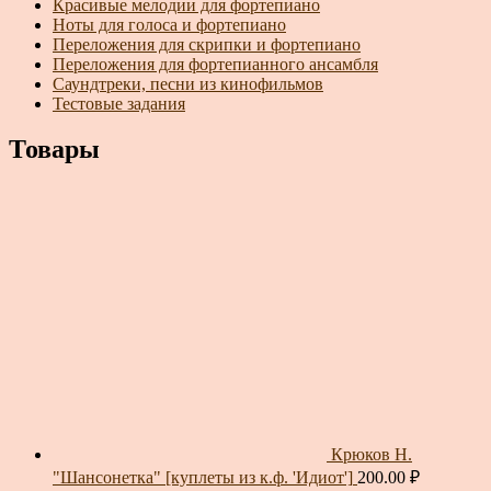
Красивые мелодии для фортепиано
Ноты для голоса и фортепиано
Переложения для скрипки и фортепиано
Переложения для фортепианного ансамбля
Саундтреки, песни из кинофильмов
Тестовые задания
Товары
Крюков Н.
"Шансонетка" [куплеты из к.ф. 'Идиот']
200.00
₽