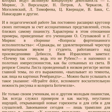
которых ведут активную концертную деятельность — Г.
Мирвис, Э. Вирсаладзе, Н. Петров, А. Черкасов, Е.
Могилевский, Л. Тимофеева, Ц. Квернадзе, В. Бакк, С.
Навасардян и другие.
И в педагогической работе Зак постоянно расширял кругозор
своих питомцев за счет ассоциативных пред­ставлений, столь
близких самому пианисту. Характер­ны в этом отношении
примеры, приведенные его уче­ницами О. Ступаковой и Г.
Мирвис в сборнике «Воп­росы фортепианного
исполнительства»: «Однажды, не удовлетворенный чересчур
материальным звуком у сту­дента, работавшего над
произведениями Дебюсси, Яков Израилевич заметил:
«Почему так сочно, ведь это не Ру­бенс?— и напомнил о
полотнах импрессионистов, как бы сотканных из света. В
репризе Сонаты Листа про­веденный в низком регистре мотив
главной темы, по его выражению, «выплывает из темноты,
как лица на картинах Рембрандта»… Можно было услышать и
та­кое указание: «Играйте dolce, вспомните восхититель­ную
нежность рисунка и колорита Ботичелли».
Не только своим ученикам, но и другим молодым пианистам,
Зак всегда служил примером и как мастер, неустанно
ищущий, открывающий новые горизонты и для себя и для
слушателей. Завоеванное сегодня — лишь трамплин для
прыжка в завтра. «У каждого музыкан­та,— подчеркивал