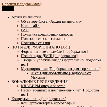
Перейти к содержимому
Меню
Архив пианистки
Всё для пианистов: ноты, книги, музыка, статьи…
Архив пианистки
Об авторе блога «Архив пианистки»
Карта сайта
FAQ
Политика конфиденциальности
Пользовательское соглашение
Полезные ссылки
НОТЫ ДЛЯ ФОРТЕПИАНО [А-Я]
Фортепианные ансамбли [подборка нот]
Пособия для ДМШ [подборка нот]
Этюды и упражнения для фортепиано [подборка
нот]
Музицирование [Подборка нот для фортепиано]
Пьесы для фортепиано [Подборка от
Максима]
ВОКАЛЬНЫЕ ПРОИЗВЕДЕНИЯ
КЛАВИРЫ опер и балетов
Песни военных и послевоенных лет [Подборка
нот]
Концертмейстеру [подборки нот]
Концертмейстеру в хореографии