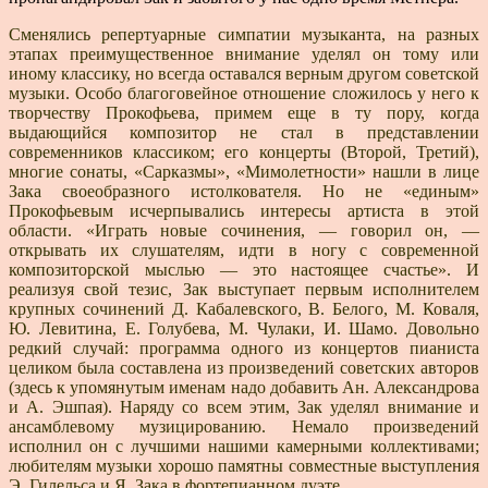
Сменялись репертуарные симпатии музыканта, на разных
этапах преимущественное внимание уделял он тому или
иному классику, но всегда оставался верным другом советской
музыки. Особо благоговейное отно­шение сложилось у него к
творчеству Прокофьева, при­мем еще в ту пору, когда
выдающийся композитор не стал в представлении
современников классиком; его кон­церты (Второй, Третий),
многие сонаты, «Сарказмы», «Мимолетности» нашли в лице
Зака своеобразного ис­толкователя. Но не «единым»
Прокофьевым исчерпыва­лись интересы артиста в этой
области. «Играть новые сочинения, — говорил он, —
открывать их слушателям, идти в ногу с современной
композиторской мыслью — это настоящее счастье». И
реализуя свой тезис, Зак выс­тупает первым исполнителем
крупных сочинений Д. Ка­балевского, В. Белого, М. Коваля,
Ю. Левитина, Е. Голубева, М. Чулаки, И. Шамо. Довольно
редкий случай: программа одного из концертов пианиста
целиком была составлена из произведений советских авторов
(здесь к упомянутым именам надо добавить Ан. Александрова
и А. Эшпая). Наряду со всем этим, Зак уделял внимание и
ансамблевому музицированию. Немало произведений
исполнил он с лучшими нашими камерными коллекти­вами;
любителям музыки хорошо памятны совместные выступления
Э. Гилельса и Я. Зака в фортепианном дуэ­те.