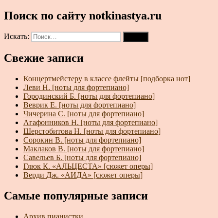
Поиск по сайту notkinastya.ru
Искать:
Поиск
Свежие записи
Концертмейстеру в классе флейты [подборка нот]
Леви Н. [ноты для фортепиано]
Городинский Б. [ноты для фортепиано]
Веврик Е. [ноты для фортепиано]
Чичерина С. [ноты для фортепиано]
Агафонников Н. [ноты для фортепиано]
Шерстобитова Н. [ноты для фортепиано]
Сорокин В. [ноты для фортепиано]
Маклаков В. [ноты для фортепиано]
Савельев Б. [ноты для фортепиано]
Глюк К. «АЛЬЦЕСТА» [сюжет оперы]
Верди Дж. «АИДА» [сюжет оперы]
Самые популярные записи
Архив пианистки