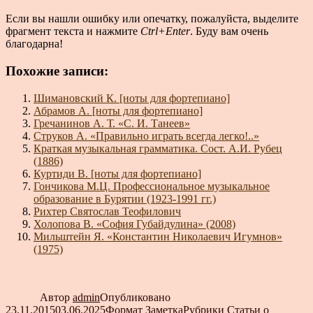
Если вы нашли ошибку или опечатку, пожалуйста, выделите
фрагмент текста и нажмите
Ctrl+Enter
. Буду вам очень
благодарна!
Похожие записи:
Шимановский К. [ноты для фортепиано]
Абрамов А. [ноты для фортепиано]
Гречанинов А. Т. «С. И. Танеев»
Струков А. «Правильно играть всегда легко!..»
Краткая музыкальная грамматика. Сост. А.И. Рубец
(1886)
Куртиди В. [ноты для фортепиано]
Гончикова М.Ц. Профессиональное музыкальное
образование в Бурятии (1923-1991 гг.)
Рихтер Святослав Теофилович
Холопова В. «София Губайдулина» (2008)
Мильштейн Я. «Константин Николаевич Игумнов»
(1975)
Автор
admin
Опубликовано
23.11.2015
03.06.2025
Формат
Заметка
Рубрики
Статьи о