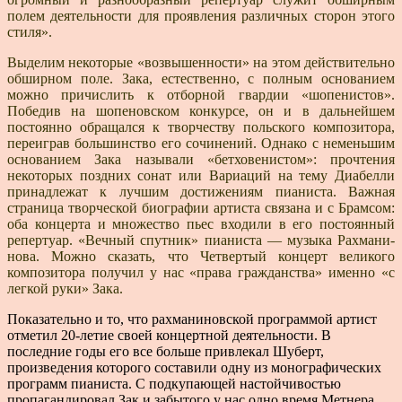
полем деятельности для проявления различных сторон этого
стиля».
Выделим некоторые «возвышенности» на этом дей­ствительно
обширном поле. Зака, естественно, с полным основанием
можно причислить к отборной гвардии «шопенистов».
Победив на шопеновском конкурсе, он и в дальнейшем
постоянно обращался к творчеству поль­ского композитора,
переиграв большинство его сочине­ний. Однако с неменьшим
основанием Зака называли «бетховенистом»: прочтения
некоторых поздних сонат или Вариаций на тему Диабелли
принадлежат к луч­шим достижениям пианиста. Важная
страница творче­ской биографии артиста связана и с Брамсом:
оба кон­церта и множество пьес входили в его постоянный
репер­туар. «Вечный спутник» пианиста — музыка Рахмани­
нова. Можно сказать, что Четвертый концерт великого
композитора получил у нас «права гражданства» имен­но «с
легкой руки» Зака.
Показательно и то, что рахманиновской программой артист
отметил 20-летие своей концертной деятельности. В
последние годы его все больше привлекал Шуберт,
произведения которого сос­тавили одну из монографических
программ пианиста. С подкупающей настойчивостью
пропагандировал Зак и забытого у нас одно время Метнера.