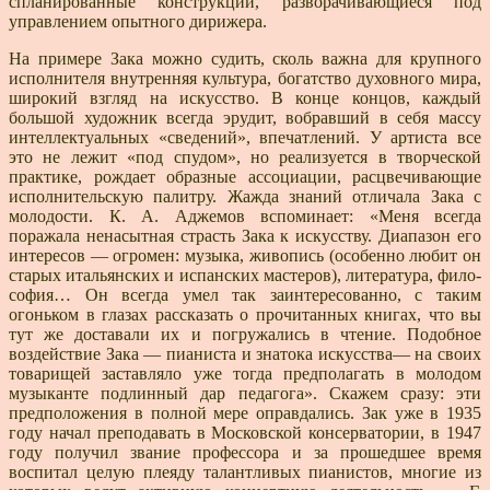
спланированные конструкции, разворачивающиеся под
управлением опытного дирижера.
На примере Зака можно судить, сколь важна для крупного
исполнителя внутренняя культура, богатство духовного мира,
широкий взгляд на искусство. В конце концов, каждый
большой художник всегда эрудит, воб­равший в себя массу
интеллектуальных «сведений», впе­чатлений. У артиста все
это не лежит «под спудом», но реализуется в творческой
практике, рождает образные ассоциации, расцвечивающие
исполнительскую палитру. Жажда знаний отличала Зака с
молодости. К. А. Аджемов вспоминает: «Меня всегда
поражала ненасытная страсть Зака к искусству. Диапазон его
интересов — ог­ромен: музыка, живопись (особенно любит он
старых итальянских и испанских мастеров), литература, фило­
софия… Он всегда умел так заинтересованно, с таким
огоньком в глазах рассказать о прочитанных книгах, что вы
тут же доставали их и погружались в чтение. Подобное
воздействие Зака — пианиста и знатока ис­кусства— на своих
товарищей заставляло уже тогда предполагать в молодом
музыканте подлинный дар пе­дагога». Скажем сразу: эти
предположения в полной ме­ре оправдались. Зак уже в 1935
году начал препода­вать в Московской консерватории, в 1947
году получил звание профессора и за прошедшее время
воспитал це­лую плеяду талантливых пианистов, многие из