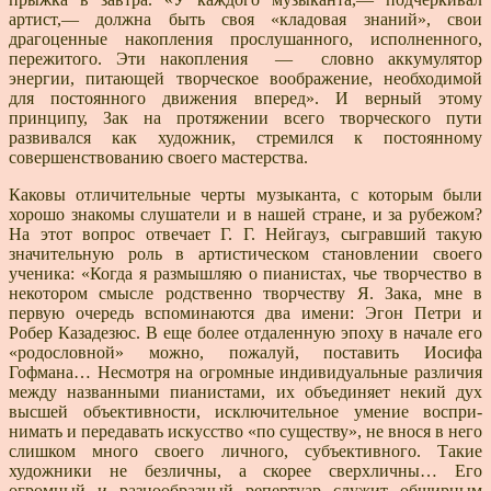
артист,— должна быть своя «кладовая знаний», свои
драгоценные накопления прослушанного, исполненного,
пережитого. Эти накопления — словно аккумулятор
энергии, питающей творческое воображе­ние, необходимой
для постоянного движения вперед». И верный этому
принципу, Зак на протяжении всего творческого пути
развивался как художник, стремился к постоянному
совершенствованию своего мастерства.
Каковы отличительные черты музыканта, с которым были
хорошо знакомы слушатели и в нашей стране, и за рубежом?
На этот вопрос отвечает Г. Г. Нейгауз, сыгравший такую
значительную роль в артистическом становлении своего
ученика: «Когда я размышляю о пи­анистах, чье творчество в
некотором смысле родствен­но творчеству Я. Зака, мне в
первую очередь вспоми­наются два имени: Эгон Петри и
Робер Казадезюс. В еще более отдаленную эпоху в начале его
«родослов­ной» можно, пожалуй, поставить Иосифа
Гофмана… Несмотря на огромные индивидуальные различия
меж­ду названными пианистами, их объединяет некий дух
высшей объективности, исключительное умение воспри­
нимать и передавать искусство «по существу», не внося в него
слишком много своего личного, субъективного. Такие
художники не безличны, а скорее сверхличны… Его
огромный и разнообразный репертуар служит обширным