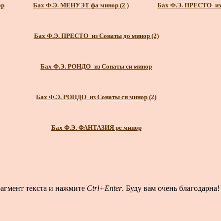
ор
Бах Ф.Э. МЕНУЭТ фа минор (2 )
Бах Ф.Э. ПРЕСТО_из
Бах Ф.Э. ПРЕСТО_из Сонаты до минор (2)
Бах Ф.Э. РОНДО_из Сонаты си минор
Бах Ф.Э. РОНДО_из Сонаты си минор (2)
Бах Ф.Э. ФАНТАЗИЯ ре минор
рагмент текста и нажмите
Ctrl+Enter
. Буду вам очень благодарна!