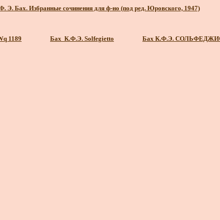
 Ф. Э. Бах. Избранные сочинения для ф-но (под ред. Юровского, 1947)
Wq 1189
Бах К.Ф.Э. Solfegietto
Бах К.Ф.Э. СОЛЬФЕДЖИО