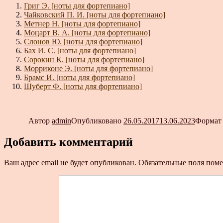
Григ Э. [ноты для фортепиано]
Чайковский П. И. [ноты для фортепиано]
Метнер Н. [ноты для фортепиано]
Моцарт В. А. [ноты для фортепиано]
Слонов Ю. [ноты для фортепиано]
Бах И. С. [ноты для фортепиано]
Сорокин К. [ноты для фортепиано]
Морриконе Э. [ноты для фортепиано]
Брамс И. [ноты для фортепиано]
Шуберт Ф. [ноты для фортепиано]
Автор
admin
Опубликовано
26.05.2017
13.06.2023
Форма
Добавить комментарий
Ваш адрес email не будет опубликован.
Обязательные поля пом