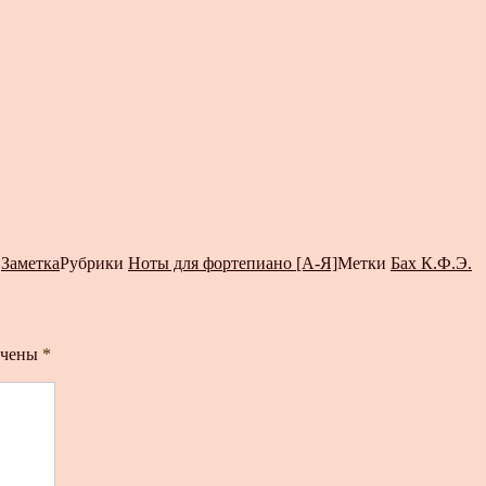
т
Заметка
Рубрики
Ноты для фортепиано [А-Я]
Метки
Бах К.Ф.Э.
ечены
*