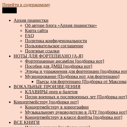
Перейти к содержимому
Меню
Архив пианистки
Всё для пианистов: ноты, книги, музыка, статьи…
Архив пианистки
Об авторе блога «Архив пианистки»
Карта сайта
FAQ
Политика конфиденциальности
Пользовательское соглашение
Полезные ссылки
НОТЫ ДЛЯ ФОРТЕПИАНО [А-Я]
Фортепианные ансамбли [подборка нот]
Пособия для ДМШ [подборка нот]
Этюды и упражнения для фортепиано [подборка но
Музицирование [Подборка нот для фортепиано]
Пьесы для фортепиано [Подборка от Максима
ВОКАЛЬНЫЕ ПРОИЗВЕДЕНИЯ
КЛАВИРЫ опер и балетов
Песни военных и послевоенных лет [Подборка нот]
Концертмейстеру [подборки нот]
Концертмейстеру в хореографии
Музыкальному руководителю в ДДУ [подборка нот
Концертмейстеру в классе флейты [подборка нот]
ВСЕ КНИГИ