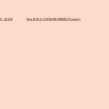
 _Н.220
Бах К.Ф.Э. СОЛЬФЕДЖИО [5 класс]