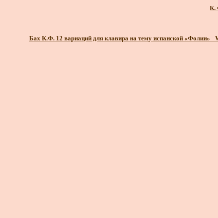
К.
Бах К.Ф. 12 вариаций для клавира на тему испанской «Фолии»_ 