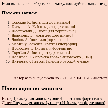
Если вы нашли ошибку или опечатку, пожалуйста, выделите ф
Похожие записи:
Сорокин К. [ноты для фортепиано]
Глазунов А. К. [ноты для фортепиано]
Шостакович Д. [ноты для фортепиано]
Дварионас Б. [ноты для фортепиано]
Дюбюк А. [ноты для фортепиано]
Мартину Богуслав [краткая биография]
Прокофьев С. [ноты для фортепиано]
Скрябин А. [ноты для фортепиано]
Полякова Л. «Времена года» Чайковского (1960)
Интервью с Пьером Булезом о русской музыке
Автор
admin
Опубликовано
23.10.2021
04.11.2022
Формат
Навигация по записям
Назад
Предыдущая запись:
Бузони Ф. [ноты для фортепиано]
Далее
Следующая запись:
Бутштедт И. [ноты для фортепиано]