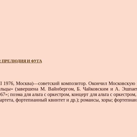
Р. ПРЕЛЮДИЯ И ФУГА
I 1976, Москва)—советский композитор. Окончил Московскую 
ольцы» (завершена М. Вайнбергом, Б. Чайковским и А. Эшпае
»; поэма для альта с ор­кестром, концерт для альта с оркестром
артета, фортепианный квинтет и др.); романсы, хоры; форте­пиан