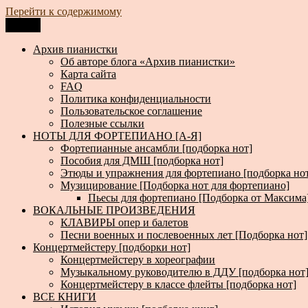
Перейти к содержимому
Меню
Архив пианистки
Всё для пианистов: ноты, книги, музыка, статьи…
Архив пианистки
Об авторе блога «Архив пианистки»
Карта сайта
FAQ
Политика конфиденциальности
Пользовательское соглашение
Полезные ссылки
НОТЫ ДЛЯ ФОРТЕПИАНО [А-Я]
Фортепианные ансамбли [подборка нот]
Пособия для ДМШ [подборка нот]
Этюды и упражнения для фортепиано [подборка но
Музицирование [Подборка нот для фортепиано]
Пьесы для фортепиано [Подборка от Максима
ВОКАЛЬНЫЕ ПРОИЗВЕДЕНИЯ
КЛАВИРЫ опер и балетов
Песни военных и послевоенных лет [Подборка нот]
Концертмейстеру [подборки нот]
Концертмейстеру в хореографии
Музыкальному руководителю в ДДУ [подборка нот
Концертмейстеру в классе флейты [подборка нот]
ВСЕ КНИГИ