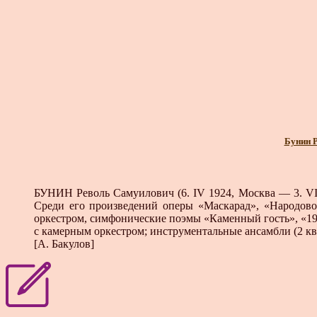
Бунин 
БУНИН Револь Самуилович (6. IV 1924, Москва — 3. VI
Среди его произведений оперы «Мас­карад», «Народов
оркестром, симфонические по­эмы «Каменный гость», «1967
с камер­ным оркестром; инструментальные ансамбли (2 кв
[А. Бакулов]