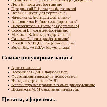
Концертмейстеру в классе флейты [подборка нот]
Леви Н. [ноты для фортепиано]
Городинский Б. [ноты для фортепиано]
Веврик Е. [ноты для фортепиано]
Чичерина С. [ноты для фортепиано]
Агафонников Н. [ноты для фортепиано]
Шерстобитова Н. [ноты для фортепиано]
Сорокин В. [ноты для фортепиано]
Маклаков В. [ноты для фортепиано]
Савельев Б. [ноты для фортепиано]
Глюк К. «АЛЬЦЕСТА» [сюжет оперы]
Верди Дж. «АИДА» [сюжет оперы]
Самые популярные записи
Архив пианистки
Пособия для ДМШ [подборка нот]
Фортепианные ансамбли [подборка нот]
Ноты для фортепиано [А-Я]
Аппликатурные правила в гаммах для фортепиано
Шорникова М. Музыкальная литература.
Цитаты, афоризмы...