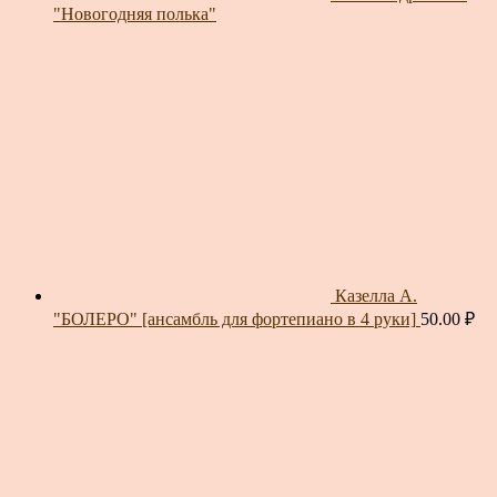
"Новогодняя полька"
Казелла А.
"БОЛЕРО" [ансамбль для фортепиано в 4 руки]
50.00
₽