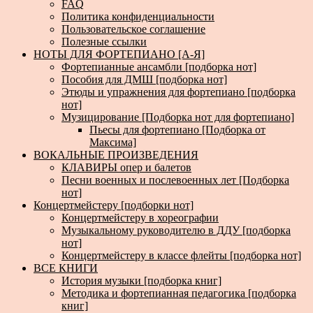
FAQ
Политика конфиденциальности
Пользовательское соглашение
Полезные ссылки
НОТЫ ДЛЯ ФОРТЕПИАНО [А-Я]
Фортепианные ансамбли [подборка нот]
Пособия для ДМШ [подборка нот]
Этюды и упражнения для фортепиано [подборка
нот]
Музицирование [Подборка нот для фортепиано]
Пьесы для фортепиано [Подборка от
Максима]
ВОКАЛЬНЫЕ ПРОИЗВЕДЕНИЯ
КЛАВИРЫ опер и балетов
Песни военных и послевоенных лет [Подборка
нот]
Концертмейстеру [подборки нот]
Концертмейстеру в хореографии
Музыкальному руководителю в ДДУ [подборка
нот]
Концертмейстеру в классе флейты [подборка нот]
ВСЕ КНИГИ
История музыки [подборка книг]
Методика и фортепианная педагогика [подборка
книг]