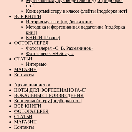
Музыкальному руководителю в ДДУ [подборка
нот]
Концертмейстеру в классе флейты [подборка нот]
ВСЕ КНИГИ
История музыки [подборка книг]
Методика и фортепианная педагогика [подборка
книг]
КНИГИ [Разное]
ФОТОГАЛЕРЕЯ
Фотогалерея «С. В. Рахманинов»
Фотогалерея «Нейгауз»
СТАТЬИ
Интервью
МАГАЗИН
Контакты
Архив пианистки
НОТЫ ДЛЯ ФОРТЕПИАНО [А-Я]
ВОКАЛЬНЫЕ ПРОИЗВЕДЕНИЯ
Концертмейстеру [подборки нот]
ВСЕ КНИГИ
ФОТОГАЛЕРЕЯ
СТАТЬИ
МАГАЗИН
Контакты