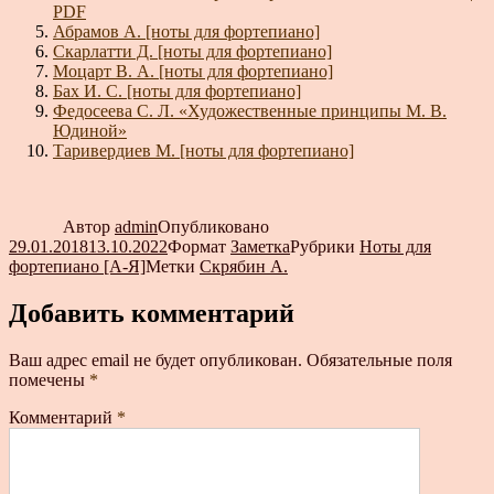
PDF
Абрамов А. [ноты для фортепиано]
Скарлатти Д. [ноты для фортепиано]
Моцарт В. А. [ноты для фортепиано]
Бах И. С. [ноты для фортепиано]
Федосеева С. Л. «Художественные принципы М. В.
Юдиной»
Таривердиев М. [ноты для фортепиано]
Автор
admin
Опубликовано
29.01.2018
13.10.2022
Формат
Заметка
Рубрики
Ноты для
фортепиано [А-Я]
Метки
Скрябин А.
Добавить комментарий
Ваш адрес email не будет опубликован.
Обязательные поля
помечены
*
Комментарий
*