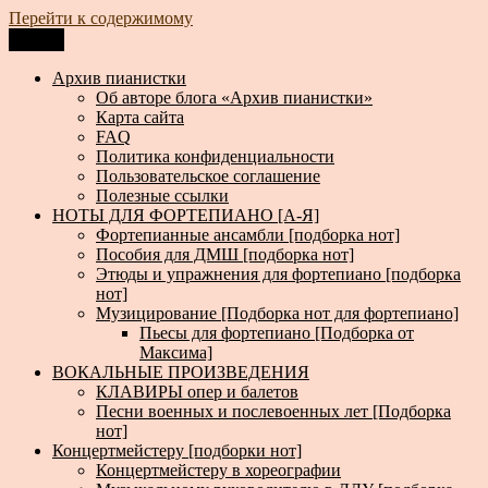
Перейти к содержимому
Меню
Архив пианистки
Всё для пианистов: ноты, книги, музыка, статьи…
Архив пианистки
Об авторе блога «Архив пианистки»
Карта сайта
FAQ
Политика конфиденциальности
Пользовательское соглашение
Полезные ссылки
НОТЫ ДЛЯ ФОРТЕПИАНО [А-Я]
Фортепианные ансамбли [подборка нот]
Пособия для ДМШ [подборка нот]
Этюды и упражнения для фортепиано [подборка
нот]
Музицирование [Подборка нот для фортепиано]
Пьесы для фортепиано [Подборка от
Максима]
ВОКАЛЬНЫЕ ПРОИЗВЕДЕНИЯ
КЛАВИРЫ опер и балетов
Песни военных и послевоенных лет [Подборка
нот]
Концертмейстеру [подборки нот]
Концертмейстеру в хореографии