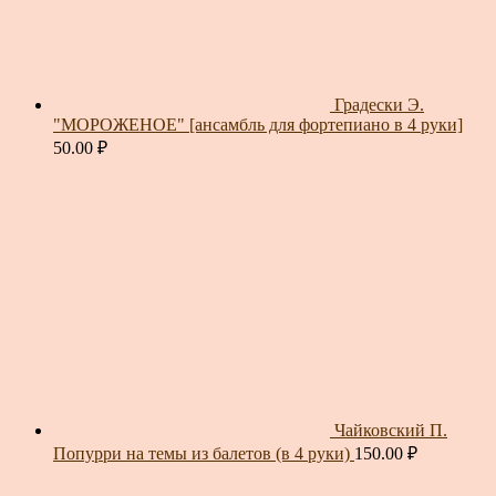
Градески Э.
"МОРОЖЕНОЕ" [ансамбль для фортепиано в 4 руки]
50.00
₽
Чайковский П.
Попурри на темы из балетов (в 4 руки)
150.00
₽