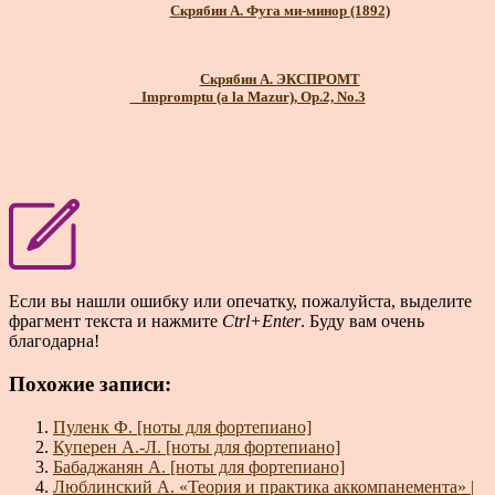
Скрябин А. Фуга ми-минор (1892)
Скрябин А. ЭКСПРОМТ
_ Impromptu (a la Mazur), Op.2, No.3
Если вы нашли ошибку или опечатку, пожалуйста, выделите
фрагмент текста и нажмите
Ctrl+Enter
. Буду вам очень
благодарна!
Похожие записи:
Пуленк Ф. [ноты для фортепиано]
Куперен А.-Л. [ноты для фортепиано]
Бабаджанян А. [ноты для фортепиано]
Люблинский А. «Теория и практика аккомпанемента» |