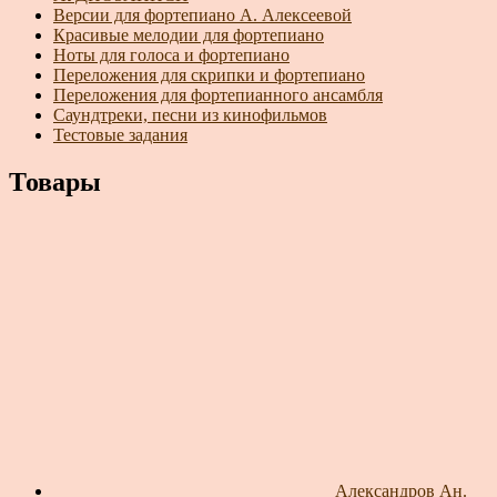
Версии для фортепиано А. Алексеевой
Красивые мелодии для фортепиано
Ноты для голоса и фортепиано
Переложения для скрипки и фортепиано
Переложения для фортепианного ансамбля
Саундтреки, песни из кинофильмов
Тестовые задания
Товары
Александров Ан.