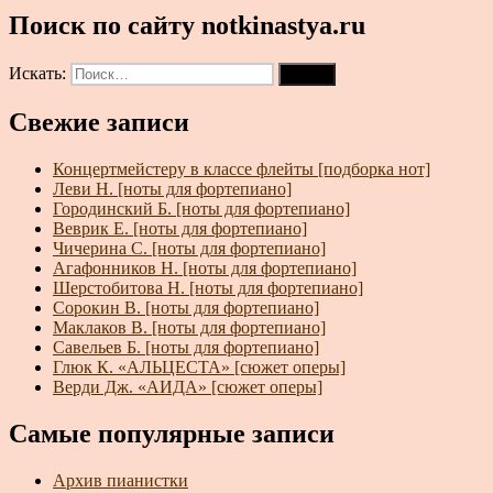
Поиск по сайту notkinastya.ru
Искать:
Поиск
Свежие записи
Концертмейстеру в классе флейты [подборка нот]
Леви Н. [ноты для фортепиано]
Городинский Б. [ноты для фортепиано]
Веврик Е. [ноты для фортепиано]
Чичерина С. [ноты для фортепиано]
Агафонников Н. [ноты для фортепиано]
Шерстобитова Н. [ноты для фортепиано]
Сорокин В. [ноты для фортепиано]
Маклаков В. [ноты для фортепиано]
Савельев Б. [ноты для фортепиано]
Глюк К. «АЛЬЦЕСТА» [сюжет оперы]
Верди Дж. «АИДА» [сюжет оперы]
Самые популярные записи
Архив пианистки