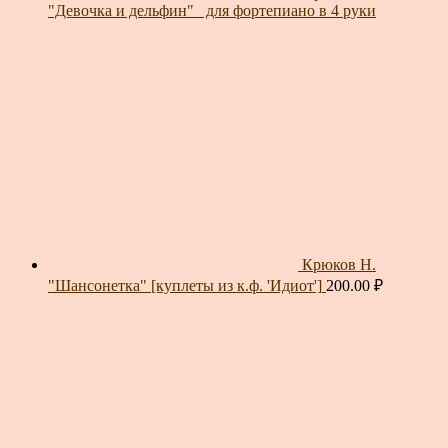
"Девочка и дельфин"_ для фортепиано в 4 руки
Крюков Н.
"Шансонетка" [куплеты из к.ф. 'Идиот']
200.00
₽