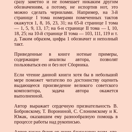
сразу заметно и не помешает никаким другим
обозначениям, а потому, не испортив нот, это
можно сделать чернилами. Например, на 3-й
странице I тома номерами помеченных тактов
окажутся 1, 8, 16, 23, 31; на 65-й странице I тома
— 1, 5, 9, 13, 17; на 6-н странице II тома — I, 10,
18, 25; на 10-й странице II тома — 103, 111, 119 и т.
д. Таким образом, цифра 1 обозначит и неполный
такт.
Приведенные в книге нотные примеры,
содержащие анализы автора, позволят
пользоваться ею и без нот Сборника.
Если чтение данной книги хотя бы в небольшой
мере поможет читателю по достоинству оценить
выдающееся произведение великого советского
композитора, задача автора окажется
выполненной.
Автор выражает сердечную признательность В.
Бобровскому, Т. Ворониной, С. Слонимскому и К.
Южак, оказавшим ему разнообразную помощь в
процессе работы над рукописью.
Автор также будет от души благодарен всем, кто,