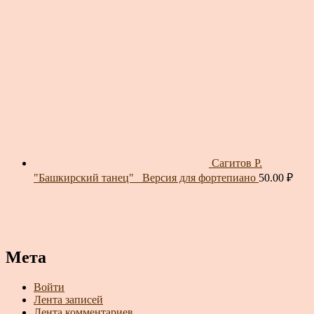
Сагитов Р.
"Башкирский танец"_ Версия для фортепиано
50.00
₽
Мета
Войти
Лента записей
Лента комментариев