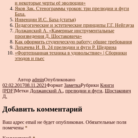
и некоторые черты её эволюции»
Яков Зак. Стенограммы уроков: три прелюдии и фуги
Баха.
Инвенции И.С. Баха (статья)
Педагогические и эстетические принципы Г.Г. Нейгауза
Должанский А. «Камерные инструментальные
произведения Д. Шостаковича»
Как оформить студенческую работу: общие требования
Лихачева И. В. 24 прелюдии и фуги Р. Щедрина
«Фортепианная техника в удовольствие» | Сборники
этюдов и пьес
Автор
admin
Опубликовано
02.02.2017
08.11.2021
Формат
Заметка
Рубрики
Книги
[PDF]
Метки
Должанский А.
,
прелюдии и фуги
,
Шостакович
Д.
Добавить комментарий
Ваш адрес email не будет опубликован.
Обязательные поля
помечены
*