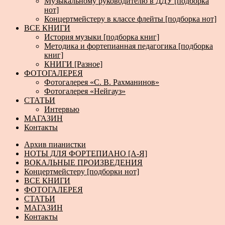
Музыкальному руководителю в ДДУ [подборка
нот]
Концертмейстеру в классе флейты [подборка нот]
ВСЕ КНИГИ
История музыки [подборка книг]
Методика и фортепианная педагогика [подборка
книг]
КНИГИ [Разное]
ФОТОГАЛЕРЕЯ
Фотогалерея «С. В. Рахманинов»
Фотогалерея «Нейгауз»
СТАТЬИ
Интервью
МАГАЗИН
Контакты
Архив пианистки
НОТЫ ДЛЯ ФОРТЕПИАНО [А-Я]
ВОКАЛЬНЫЕ ПРОИЗВЕДЕНИЯ
Концертмейстеру [подборки нот]
ВСЕ КНИГИ
ФОТОГАЛЕРЕЯ
СТАТЬИ
МАГАЗИН
Контакты