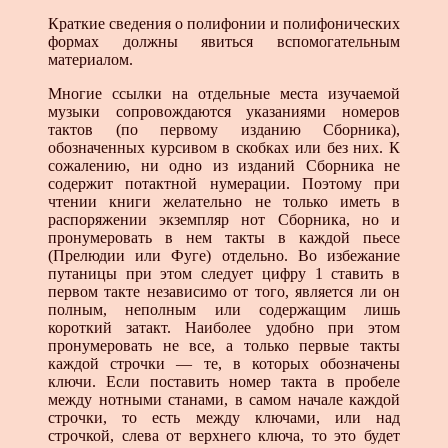
Краткие сведения о полифонии и полифонических
формах должны явиться вспомогательным
материалом.
Многие ссылки на отдельные места изучаемой
музыки сопровождаются указаниями номеров
тактов (по первому изданию Сборника),
обозначенных курсивом в скобках или без них. К
сожалению, ни одно из изданий Сборника не
содержит потактной нумерации. Поэтому при
чтении книги желательно не только иметь в
распоряжении экземпляр нот Сборника, но и
пронумеровать в нем такты в каждой пьесе
(Прелюдии или Фуге) отдельно. Во избежание
путаницы при этом следует цифру 1 ставить в
первом такте независимо от того, является ли он
полным, неполным или содержащим лишь
короткий затакт. Наиболее удобно при этом
пронумеровать не все, а только первые такты
каждой строчки — те, в которых обозначены
ключи. Если поставить номер такта в пробеле
между нотными станами, в самом начале каждой
строчки, то есть между ключами, или над
строчкой, слева от верхнего ключа, то это будет