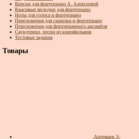
Версии для фортепиано А. Алексеевой
Красивые мелодии для фортепиано
Ноты для голоса и фортепиано
Переложения для скрипки и фортепиано
Переложения для фортепианного ансамбля
Саундтреки, песни из кинофильмов
Тестовые задания
Товары
Артемьев Э.