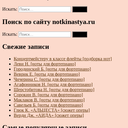
Искать:
Поиск
Поиск по сайту notkinastya.ru
Искать:
Поиск
Свежие записи
Концертмейстеру в классе флейты [подборка нот]
Леви Н. [ноты для фортепиано]
Городинский Б. [ноты для фортепиано]
Веврик Е. [ноты для фортепиано]
Чичерина С. [ноты для фортепиано]
Агафонников Н. [ноты для фортепиано]
Шерстобитова Н. [ноты для фортепиано]
Сорокин В. [ноты для фортепиано]
Маклаков В. [ноты для фортепиано]
Савельев Б. [ноты для фортепиано]
Глюк К. «АЛЬЦЕСТА» [сюжет оперы]
Верди Дж. «АИДА» [сюжет оперы]
Самые популярные записи