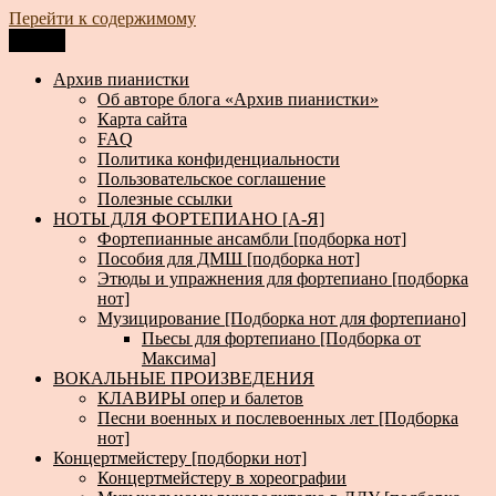
Перейти к содержимому
Меню
Архив пианистки
Всё для пианистов: ноты, книги, музыка, статьи…
Архив пианистки
Об авторе блога «Архив пианистки»
Карта сайта
FAQ
Политика конфиденциальности
Пользовательское соглашение
Полезные ссылки
НОТЫ ДЛЯ ФОРТЕПИАНО [А-Я]
Фортепианные ансамбли [подборка нот]
Пособия для ДМШ [подборка нот]
Этюды и упражнения для фортепиано [подборка
нот]
Музицирование [Подборка нот для фортепиано]
Пьесы для фортепиано [Подборка от
Максима]
ВОКАЛЬНЫЕ ПРОИЗВЕДЕНИЯ
КЛАВИРЫ опер и балетов
Песни военных и послевоенных лет [Подборка
нот]
Концертмейстеру [подборки нот]
Концертмейстеру в хореографии