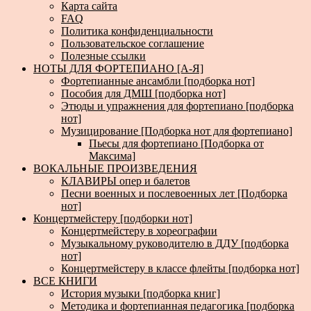
Карта сайта
FAQ
Политика конфиденциальности
Пользовательское соглашение
Полезные ссылки
НОТЫ ДЛЯ ФОРТЕПИАНО [А-Я]
Фортепианные ансамбли [подборка нот]
Пособия для ДМШ [подборка нот]
Этюды и упражнения для фортепиано [подборка
нот]
Музицирование [Подборка нот для фортепиано]
Пьесы для фортепиано [Подборка от
Максима]
ВОКАЛЬНЫЕ ПРОИЗВЕДЕНИЯ
КЛАВИРЫ опер и балетов
Песни военных и послевоенных лет [Подборка
нот]
Концертмейстеру [подборки нот]
Концертмейстеру в хореографии
Музыкальному руководителю в ДДУ [подборка
нот]
Концертмейстеру в классе флейты [подборка нот]
ВСЕ КНИГИ
История музыки [подборка книг]
Методика и фортепианная педагогика [подборка