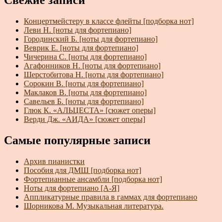
Свежие записи
Концертмейстеру в классе флейты [подборка нот]
Леви Н. [ноты для фортепиано]
Городинский Б. [ноты для фортепиано]
Веврик Е. [ноты для фортепиано]
Чичерина С. [ноты для фортепиано]
Агафонников Н. [ноты для фортепиано]
Шерстобитова Н. [ноты для фортепиано]
Сорокин В. [ноты для фортепиано]
Маклаков В. [ноты для фортепиано]
Савельев Б. [ноты для фортепиано]
Глюк К. «АЛЬЦЕСТА» [сюжет оперы]
Верди Дж. «АИДА» [сюжет оперы]
Самые популярные записи
Архив пианистки
Пособия для ДМШ [подборка нот]
Фортепианные ансамбли [подборка нот]
Ноты для фортепиано [А-Я]
Аппликатурные правила в гаммах для фортепиано
Шорникова М. Музыкальная литература.