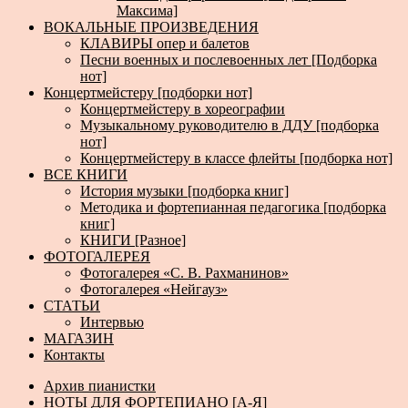
Максима]
ВОКАЛЬНЫЕ ПРОИЗВЕДЕНИЯ
КЛАВИРЫ опер и балетов
Песни военных и послевоенных лет [Подборка
нот]
Концертмейстеру [подборки нот]
Концертмейстеру в хореографии
Музыкальному руководителю в ДДУ [подборка
нот]
Концертмейстеру в классе флейты [подборка нот]
ВСЕ КНИГИ
История музыки [подборка книг]
Методика и фортепианная педагогика [подборка
книг]
КНИГИ [Разное]
ФОТОГАЛЕРЕЯ
Фотогалерея «С. В. Рахманинов»
Фотогалерея «Нейгауз»
СТАТЬИ
Интервью
МАГАЗИН
Контакты
Архив пианистки
НОТЫ ДЛЯ ФОРТЕПИАНО [А-Я]