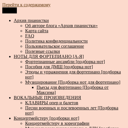
Перейти к содержимому
Меню
Архив пианистки
Всё для пианистов: ноты, книги, музыка, статьи…
Архив пианистки
Об авторе блога «Архив пианистки»
Карта сайта
FAQ
Политика конфиденциальности
Пользовательское соглашение
Полезные ссылки
НОТЫ ДЛЯ ФОРТЕПИАНО [А-Я]
Фортепианные ансамбли [подборка нот]
Пособия для ДМШ [подборка нот]
Этюды и упражнения для фортепиано [подборка
нот]
Музицирование [Подборка нот для фортепиано]
Пьесы для фортепиано [Подборка от
Максима]
ВОКАЛЬНЫЕ ПРОИЗВЕДЕНИЯ
КЛАВИРЫ опер и балетов
Песни военных и послевоенных лет [Подборка
нот]
Концертмейстеру [подборки нот]
Концертмейстеру в хореографии