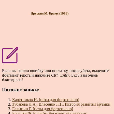
Друскин М. Брамс (1988)
Если вы нашли ошибку или опечатку, пожалуйста, выделите
фрагмент текста и нажмите
Ctrl+Enter
. Буду вам очень
благодарна!
Похожие записи:
Каретников Н. [ноты для фортепиано]
Зубарева Л.А., Власенко Л.Н. История развития музыки
Галынин Г. [ноты для фортепиано]
Бродски Ф. Если бы Бетховен вёл дневник…