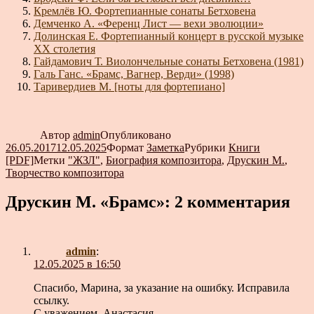
Кремлёв Ю. Фортепианные сонаты Бетховена
Демченко А. «Ференц Лист — вехи эволюции»
Долинская Е. Фортепианный концерт в русской музыке
XX столетия
Гайдамович Т. Виолончельные сонаты Бетховена (1981)
Галь Ганс. «Брамс, Вагнер, Верди» (1998)
Таривердиев М. [ноты для фортепиано]
Автор
admin
Опубликовано
26.05.2017
12.05.2025
Формат
Заметка
Рубрики
Книги
[PDF]
Метки
"ЖЗЛ"
,
Биография композитора
,
Друскин М.
,
Творчество композитора
Друскин М. «Брамс»: 2 комментария
admin
:
12.05.2025 в 16:50
Спасибо, Марина, за указание на ошибку. Исправила
ссылку.
С уважением, Анастасия