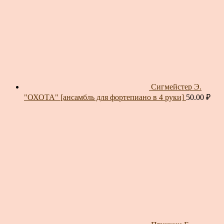
Сигмейстер Э.
"ОХОТА" [ансамбль для фортепиано в 4 руки]
50.00
₽