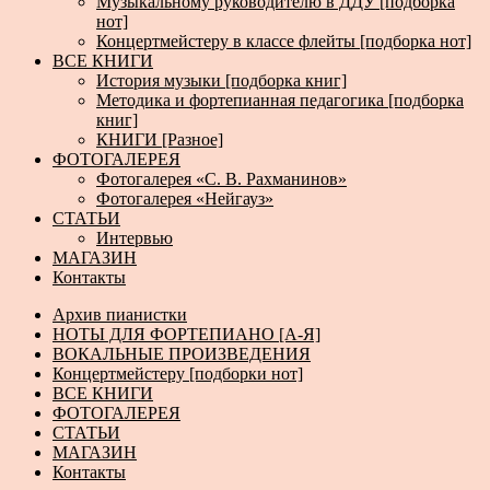
Музыкальному руководителю в ДДУ [подборка
нот]
Концертмейстеру в классе флейты [подборка нот]
ВСЕ КНИГИ
История музыки [подборка книг]
Методика и фортепианная педагогика [подборка
книг]
КНИГИ [Разное]
ФОТОГАЛЕРЕЯ
Фотогалерея «С. В. Рахманинов»
Фотогалерея «Нейгауз»
СТАТЬИ
Интервью
МАГАЗИН
Контакты
Архив пианистки
НОТЫ ДЛЯ ФОРТЕПИАНО [А-Я]
ВОКАЛЬНЫЕ ПРОИЗВЕДЕНИЯ
Концертмейстеру [подборки нот]
ВСЕ КНИГИ
ФОТОГАЛЕРЕЯ
СТАТЬИ
МАГАЗИН
Контакты