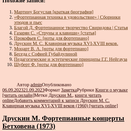
Похожие записи:
Мартину Богуслав [краткая биография]
«Фортепианная техника в удовольствие» | Сборники
этюдов и пьес
Благой Д. Фортепианное творчество Свиридова | Статья
Газарян С. «Струны и клавиши» [статья]
Прокофьев С. [ноты для фортепиано]
Друскин М. С. Клавирная музыка XVI-XVIII веков.
Моцарт В. А. [ноты для фортепиано]
Беседа с Софией Губайдулиной
Педагогические и эстетические принципы Г.Г. Нейгауза
Шуберт Ф. [ноты для фортепиано]
Автор
admin
Опубликовано
06.09.2023
21.09.2023
Формат
Заметка
Рубрики
Книги о музыке
[читать онлайн]
Метки
Друскин М.
,
книги читать
online
Добавить комментарий
к записи Друскин М. С.
Клавирная музыка XVI-XVIII веков (1960) [читать online]
Друскин М. Фортепианные концерты
Бетховена (1973)