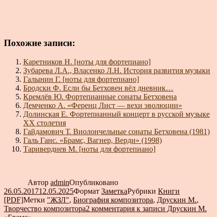
Похожие записи:
Каретников Н. [ноты для фортепиано]
Зубарева Л.А., Власенко Л.Н. История развития музыки
Галынин Г. [ноты для фортепиано]
Бродски Ф. Если бы Бетховен вёл дневник…
Кремлёв Ю. Фортепианные сонаты Бетховена
Демченко А. «Ференц Лист — вехи эволюции»
Долинская Е. Фортепианный концерт в русской музыке
XX столетия
Гайдамович Т. Виолончельные сонаты Бетховена (1981)
Галь Ганс. «Брамс, Вагнер, Верди» (1998)
Таривердиев М. [ноты для фортепиано]
Автор
admin
Опубликовано
26.05.2017
12.05.2025
Формат
Заметка
Рубрики
Книги
[PDF]
Метки
"ЖЗЛ"
,
Биография композитора
,
Друскин М.
,
Творчество композитора
2 комментария
к записи Друскин М.