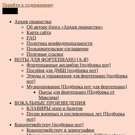
Перейти к содержимому
Меню
Архив пианистки
Всё для пианистов: ноты, книги, музыка, статьи…
Архив пианистки
Об авторе блога «Архив пианистки»
Карта сайта
FAQ
Политика конфиденциальности
Пользовательское соглашение
Полезные ссылки
НОТЫ ДЛЯ ФОРТЕПИАНО [А-Я]
Фортепианные ансамбли [подборка нот]
Пособия для ДМШ [подборка нот]
Этюды и упражнения для фортепиано [подборка
нот]
Музицирование [Подборка нот для фортепиано]
Пьесы для фортепиано [Подборка от
Максима]
ВОКАЛЬНЫЕ ПРОИЗВЕДЕНИЯ
КЛАВИРЫ опер и балетов
Песни военных и послевоенных лет [Подборка
нот]
Концертмейстеру [подборки нот]
Концертмейстеру в хореографии