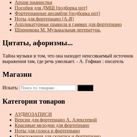
Архив пианистки
Пособия для ДМШ [подборка нот]
Фортепианные ансамбли [подборка нот]
Ноты для фортепиано [А-Я]
Аппликатурные правила в гаммах для фортепиано
Шорникова М. Музыкальная литература.
Цитаты, афоризмы...
Тайна музыки в том, что она находит неиссякаемый источник
выражения там, где речь умолкает. - А. Гофман : писатель
Магазин
Искать:
Поиск
Категории товаров
АУДИОЗАПИСИ
Версии для фортепиано А. Алексеевой
Красивые мелодии для фортепиано
Ноты для голоса и фортепиано
Переложения для скрипки и фортепиано