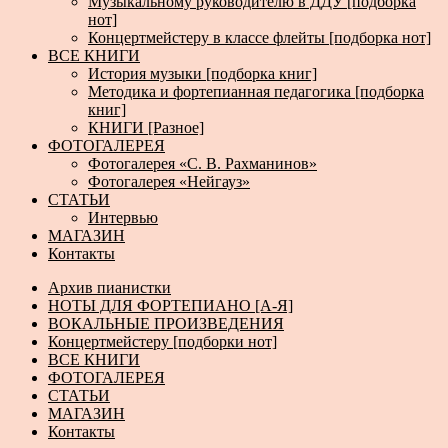
Музыкальному руководителю в ДДУ [подборка
нот]
Концертмейстеру в классе флейты [подборка нот]
ВСЕ КНИГИ
История музыки [подборка книг]
Методика и фортепианная педагогика [подборка
книг]
КНИГИ [Разное]
ФОТОГАЛЕРЕЯ
Фотогалерея «С. В. Рахманинов»
Фотогалерея «Нейгауз»
СТАТЬИ
Интервью
МАГАЗИН
Контакты
Архив пианистки
НОТЫ ДЛЯ ФОРТЕПИАНО [А-Я]
ВОКАЛЬНЫЕ ПРОИЗВЕДЕНИЯ
Концертмейстеру [подборки нот]
ВСЕ КНИГИ
ФОТОГАЛЕРЕЯ
СТАТЬИ
МАГАЗИН
Контакты