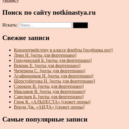
«Брамс»
Поиск по сайту notkinastya.ru
Искать:
Поиск
Свежие записи
Концертмейстеру в классе флейты [подборка нот]
Леви Н. [ноты для фортепиано]
Городинский Б. [ноты для фортепиано]
Веврик Е. [ноты для фортепиано]
Чичерина С. [ноты для фортепиано]
Агафонников Н. [ноты для фортепиано]
Шерстобитова Н. [ноты для фортепиано]
Сорокин В. [ноты для фортепиано]
Маклаков В. [ноты для фортепиано]
Савельев Б. [ноты для фортепиано]
Глюк К. «АЛЬЦЕСТА» [сюжет оперы]
Верди Дж. «АИДА» [сюжет оперы]
Самые популярные записи