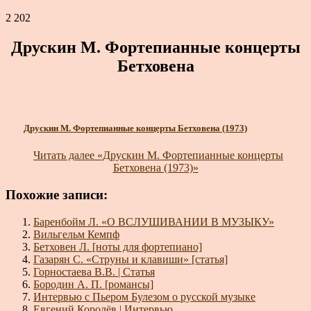
2 202
Друскин М. Фортепианные концерты
Бетховена
Друскин М. Фортепианные концерты Бетховена (1973)
Читать далее
«Друскин М. Фортепианные концерты
Бетховена (1973)»
Похожие записи:
Баренбойм Л. «О ВСЛУШИВАНИИ В МУЗЫКУ»
Вильгельм Кемпф
Бетховен Л. [ноты для фортепиано]
Газарян С. «Струны и клавиши» [статья]
Горностаева В.В. | Статья
Бородин А. П. [романсы]
Интервью с Пьером Булезом о русской музыке
Евгений Королёв | Интервью