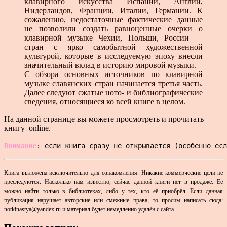
клавирного искусства Испании, Англии,
Нидерландов, Франции, Италии, Германии. К
сожалению, недостаточные фактические данные
не позволили создать равноценные очерки о
клавирной музыке Чехии, Польши, России —
стран с ярко самобытной художественной
культурой, которые в исследуемую эпоху внесли
значительный вклад в историю мировой музыки.
С обзора основных источников по клавирной
музыке славянских стран начинается третья часть.
Далее следуют сжатые ното- и библиографические
сведения, относящиеся ко всей книге в целом.
На данной странице вы можете просмотреть и прочитать
книгу online.
Внимание
: если книга сразу не открывается (особенно есл
Книга выложена исключительно для ознакомления. Никакие коммерческие цели не
преследуются. Насколько нам известно, сейчас данной книги нет в продаже. Её
можно найти только в библиотеках, либо у тех, кто её приобрёл.
Если данная
публикация нарушает авторские или смежные права, то просим написать сюда:
notkinastya@yandeх.ru и материал будет немедленно удалён с сайта.