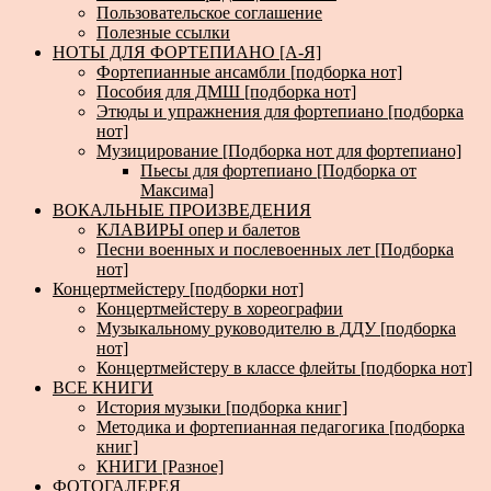
Пользовательское соглашение
Полезные ссылки
НОТЫ ДЛЯ ФОРТЕПИАНО [А-Я]
Фортепианные ансамбли [подборка нот]
Пособия для ДМШ [подборка нот]
Этюды и упражнения для фортепиано [подборка
нот]
Музицирование [Подборка нот для фортепиано]
Пьесы для фортепиано [Подборка от
Максима]
ВОКАЛЬНЫЕ ПРОИЗВЕДЕНИЯ
КЛАВИРЫ опер и балетов
Песни военных и послевоенных лет [Подборка
нот]
Концертмейстеру [подборки нот]
Концертмейстеру в хореографии
Музыкальному руководителю в ДДУ [подборка
нот]
Концертмейстеру в классе флейты [подборка нот]
ВСЕ КНИГИ
История музыки [подборка книг]
Методика и фортепианная педагогика [подборка
книг]
КНИГИ [Разное]
ФОТОГАЛЕРЕЯ