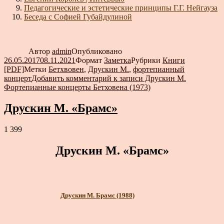
Педагогические и эстетические принципы Г.Г. Нейгауза
Беседа с Софией Губайдулиной
Автор
admin
Опубликовано
26.05.2017
08.11.2021
Формат
Заметка
Рубрики
Книги
[PDF]
Метки
Бетхвовен
,
Друскин М.
,
фортепианный
концерт
Добавить комментарий
к записи Друскин М.
Фортепианные концерты Бетховена (1973)
Друскин М. «Брамс»
1 399
Друскин М. «Брамс»
Друскин М. Брамс (1988)