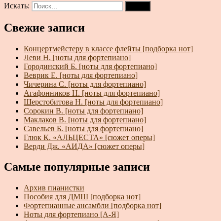
Искать:
Поиск
Свежие записи
Концертмейстеру в классе флейты [подборка нот]
Леви Н. [ноты для фортепиано]
Городинский Б. [ноты для фортепиано]
Веврик Е. [ноты для фортепиано]
Чичерина С. [ноты для фортепиано]
Агафонников Н. [ноты для фортепиано]
Шерстобитова Н. [ноты для фортепиано]
Сорокин В. [ноты для фортепиано]
Маклаков В. [ноты для фортепиано]
Савельев Б. [ноты для фортепиано]
Глюк К. «АЛЬЦЕСТА» [сюжет оперы]
Верди Дж. «АИДА» [сюжет оперы]
Самые популярные записи
Архив пианистки
Пособия для ДМШ [подборка нот]
Фортепианные ансамбли [подборка нот]
Ноты для фортепиано [А-Я]