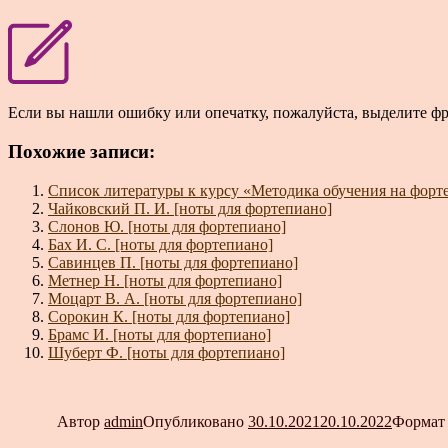
Если вы нашли ошибку или опечатку, пожалуйста, выделите ф
Похожие записи:
Список литературы к курсу «Методика обучения на форт
Чайковский П. И. [ноты для фортепиано]
Слонов Ю. [ноты для фортепиано]
Бах И. С. [ноты для фортепиано]
Савинцев П. [ноты для фортепиано]
Метнер Н. [ноты для фортепиано]
Моцарт В. А. [ноты для фортепиано]
Сорокин К. [ноты для фортепиано]
Брамс И. [ноты для фортепиано]
Шуберт Ф. [ноты для фортепиано]
Автор
admin
Опубликовано
30.10.2021
20.10.2022
Форма