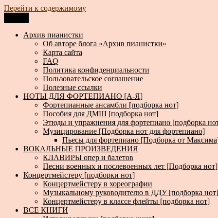
Перейти к содержимому
Меню
Архив пианистки
Всё для пианистов: ноты, книги, музыка, статьи…
Архив пианистки
Об авторе блога «Архив пианистки»
Карта сайта
FAQ
Политика конфиденциальности
Пользовательское соглашение
Полезные ссылки
НОТЫ ДЛЯ ФОРТЕПИАНО [А-Я]
Фортепианные ансамбли [подборка нот]
Пособия для ДМШ [подборка нот]
Этюды и упражнения для фортепиано [подборка но
Музицирование [Подборка нот для фортепиано]
Пьесы для фортепиано [Подборка от Максима
ВОКАЛЬНЫЕ ПРОИЗВЕДЕНИЯ
КЛАВИРЫ опер и балетов
Песни военных и послевоенных лет [Подборка нот]
Концертмейстеру [подборки нот]
Концертмейстеру в хореографии
Музыкальному руководителю в ДДУ [подборка нот
Концертмейстеру в классе флейты [подборка нот]
ВСЕ КНИГИ