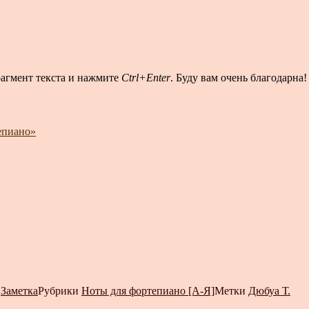
рагмент текста и нажмите
Ctrl+Enter
. Буду вам очень благодарна!
епиано»
т
Заметка
Рубрики
Ноты для фортепиано [А-Я]
Метки
Дюбуа Т.