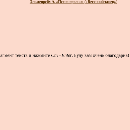
Эльменрейх А. «Песня прялки» («Весенний танец»)
рагмент текста и нажмите
Ctrl+Enter
. Буду вам очень благодарна!