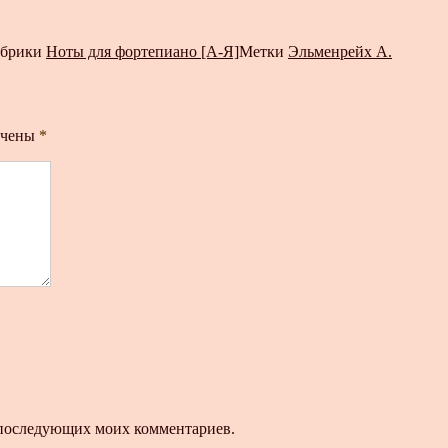
убрики
Ноты для фортепиано [А-Я]
Метки
Эльменрейх А.
ечены
*
ля последующих моих комментариев.