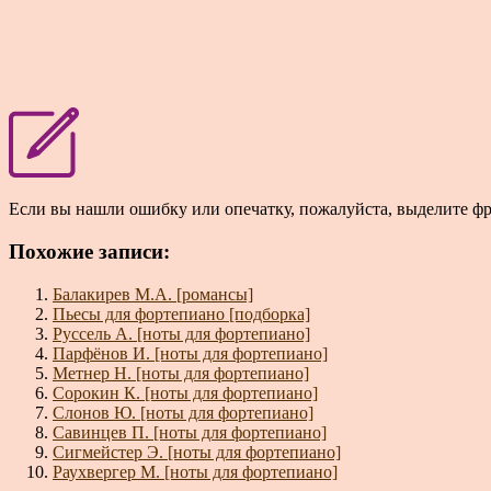
Если вы нашли ошибку или опечатку, пожалуйста, выделите ф
Похожие записи:
Балакирев М.А. [романсы]
Пьесы для фортепиано [подборка]
Руссель А. [ноты для фортепиано]
Парфёнов И. [ноты для фортепиано]
Метнер Н. [ноты для фортепиано]
Сорокин К. [ноты для фортепиано]
Слонов Ю. [ноты для фортепиано]
Савинцев П. [ноты для фортепиано]
Сигмейстер Э. [ноты для фортепиано]
Раухвергер М. [ноты для фортепиано]