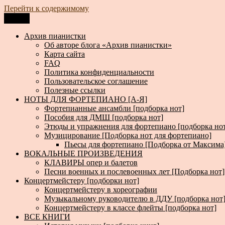
Перейти к содержимому
Меню
Архив пианистки
Всё для пианистов: ноты, книги, музыка, статьи…
Архив пианистки
Об авторе блога «Архив пианистки»
Карта сайта
FAQ
Политика конфиденциальности
Пользовательское соглашение
Полезные ссылки
НОТЫ ДЛЯ ФОРТЕПИАНО [А-Я]
Фортепианные ансамбли [подборка нот]
Пособия для ДМШ [подборка нот]
Этюды и упражнения для фортепиано [подборка но
Музицирование [Подборка нот для фортепиано]
Пьесы для фортепиано [Подборка от Максима
ВОКАЛЬНЫЕ ПРОИЗВЕДЕНИЯ
КЛАВИРЫ опер и балетов
Песни военных и послевоенных лет [Подборка нот]
Концертмейстеру [подборки нот]
Концертмейстеру в хореографии
Музыкальному руководителю в ДДУ [подборка нот
Концертмейстеру в классе флейты [подборка нот]
ВСЕ КНИГИ