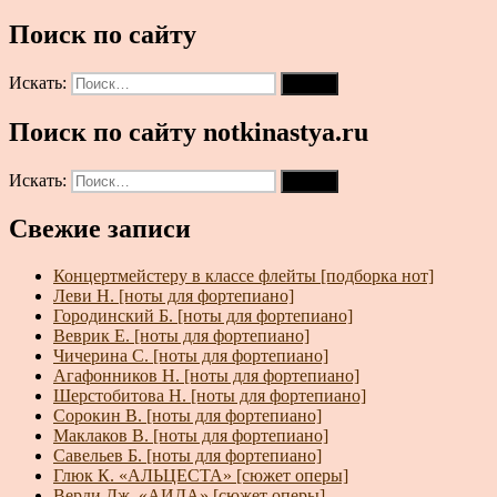
Поиск по сайту
Искать:
Поиск
Поиск по сайту notkinastya.ru
Искать:
Поиск
Свежие записи
Концертмейстеру в классе флейты [подборка нот]
Леви Н. [ноты для фортепиано]
Городинский Б. [ноты для фортепиано]
Веврик Е. [ноты для фортепиано]
Чичерина С. [ноты для фортепиано]
Агафонников Н. [ноты для фортепиано]
Шерстобитова Н. [ноты для фортепиано]
Сорокин В. [ноты для фортепиано]
Маклаков В. [ноты для фортепиано]
Савельев Б. [ноты для фортепиано]
Глюк К. «АЛЬЦЕСТА» [сюжет оперы]
Верди Дж. «АИДА» [сюжет оперы]