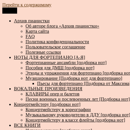
Перейти к содержимому
Меню
Архив пианистки
Всё для пианистов: ноты, книги, музыка, статьи…
Архив пианистки
Об авторе блога «Архив пианистки»
Карта сайта
FAQ
Политика конфиденциальности
Пользовательское соглашение
Полезные ссылки
НОТЫ ДЛЯ ФОРТЕПИАНО [А-Я]
Фортепианные ансамбли [подборка нот]
Пособия для ДМШ [подборка нот]
Этюды и упражнения для фортепиано [подборка но
Музицирование [Подборка нот для фортепиано]
Пьесы для фортепиано [Подборка от Максима
ВОКАЛЬНЫЕ ПРОИЗВЕДЕНИЯ
КЛАВИРЫ опер и балетов
Песни военных и послевоенных лет [Подборка нот]
Концертмейстеру [подборки нот]
Концертмейстеру в хореографии
Музыкальному руководителю в ДДУ [подборка нот
Концертмейстеру в классе флейты [подборка нот]
ВСЕ КНИГИ