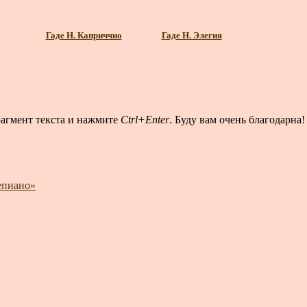
Гаде Н. Каприччио
Гаде Н. Элегия
рагмент текста и нажмите
Ctrl+Enter
. Буду вам очень благодарна!
епиано»