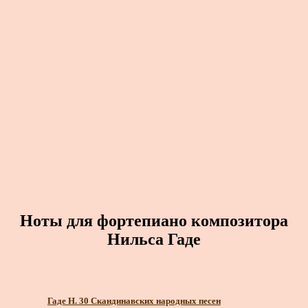
Ноты для фортепиано композитора
Нильса Гаде
Гаде Н. 30 Скандинавских народных песен