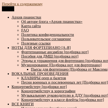
Перейти к содержимому
Меню
Архив пианистки
Всё для пианистов: ноты, книги, музыка, статьи…
Архив пианистки
Об авторе блога «Архив пианистки»
Карта сайта
FAQ
Политика конфиденциальности
Пользовательское соглашение
Полезные ссылки
НОТЫ ДЛЯ ФОРТЕПИАНО [А-Я]
Фортепианные ансамбли [подборка нот]
Пособия для ДМШ [подборка нот]
Этюды и упражнения для фортепиано [подборка но
Музицирование [Подборка нот для фортепиано]
Пьесы для фортепиано [Подборка от Максима
ВОКАЛЬНЫЕ ПРОИЗВЕДЕНИЯ
КЛАВИРЫ опер и балетов
Песни военных и послевоенных лет [Подборка нот]
Концертмейстеру [подборки нот]
Концертмейстеру в хореографии
Музыкальному руководителю в ДДУ [подборка нот
Концертмейстеру в классе флейты [подборка нот]
ВСЕ КНИГИ