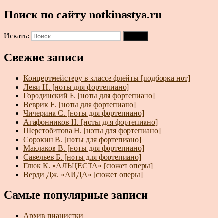
Поиск по сайту notkinastya.ru
Искать:
Поиск
Свежие записи
Концертмейстеру в классе флейты [подборка нот]
Леви Н. [ноты для фортепиано]
Городинский Б. [ноты для фортепиано]
Веврик Е. [ноты для фортепиано]
Чичерина С. [ноты для фортепиано]
Агафонников Н. [ноты для фортепиано]
Шерстобитова Н. [ноты для фортепиано]
Сорокин В. [ноты для фортепиано]
Маклаков В. [ноты для фортепиано]
Савельев Б. [ноты для фортепиано]
Глюк К. «АЛЬЦЕСТА» [сюжет оперы]
Верди Дж. «АИДА» [сюжет оперы]
Самые популярные записи
Архив пианистки