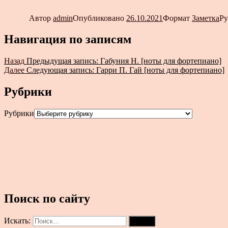
Автор
admin
Опубликовано
26.10.2021
Формат
Заметка
Р
Навигация по записям
Назад
Предыдущая запись:
Габуния Н. [ноты для фортепиано]
Далее
Следующая запись:
Гарри П. Гай [ноты для фортепиано]
Рубрики
Рубрики
Поиск по сайту
Искать:
Поиск