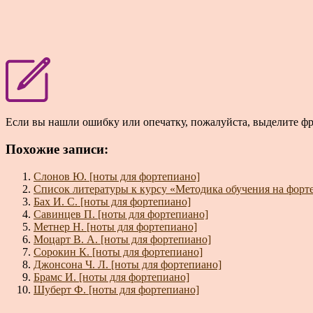
Если вы нашли ошибку или опечатку, пожалуйста, выделите ф
Похожие записи:
Слонов Ю. [ноты для фортепиано]
Список литературы к курсу «Методика обучения на форт
Бах И. С. [ноты для фортепиано]
Савинцев П. [ноты для фортепиано]
Метнер Н. [ноты для фортепиано]
Моцарт В. А. [ноты для фортепиано]
Сорокин К. [ноты для фортепиано]
Джонсона Ч. Л. [ноты для фортепиано]
Брамс И. [ноты для фортепиано]
Шуберт Ф. [ноты для фортепиано]