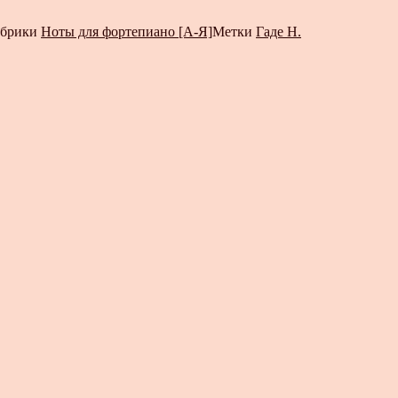
убрики
Ноты для фортепиано [А-Я]
Метки
Гаде Н.