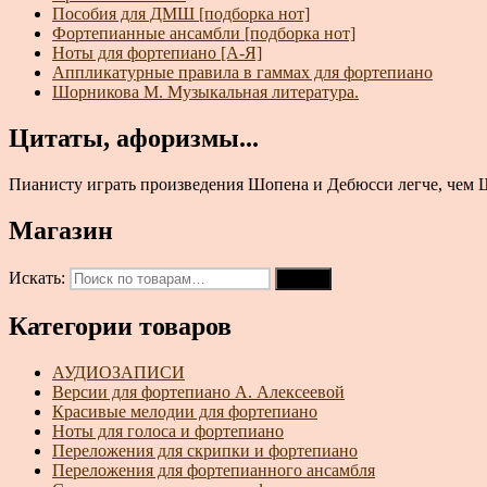
Пособия для ДМШ [подборка нот]
Фортепианные ансамбли [подборка нот]
Ноты для фортепиано [А-Я]
Аппликатурные правила в гаммах для фортепиано
Шорникова М. Музыкальная литература.
Цитаты, афоризмы...
Пианисту играть произведения Шопена и Дебюсси легче, чем Шум
Магазин
Искать:
Поиск
Категории товаров
АУДИОЗАПИСИ
Версии для фортепиано А. Алексеевой
Красивые мелодии для фортепиано
Ноты для голоса и фортепиано
Переложения для скрипки и фортепиано
Переложения для фортепианного ансамбля