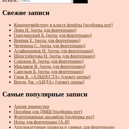
Искать:
Поиск
Свежие записи
Концертмейстеру в классе флейты [подборка нот]
Леви Н. [ноты для фортепиано]
Городинский Б. [ноты для фортепиано]
Веврик Е. [ноты для фортепиано]
Чичерина С. [ноты для фортепиано]
Агафонников Н. [ноты для фортепиано]
Шерстобитова Н. [ноты для фортепиано]
Сорокин В. [ноты для фортепиано]
Маклаков В. [ноты для фортепиано]
Савельев Б. [ноты для фортепиано]
Глюк К. «АЛЬЦЕСТА» [сюжет оперы]
Верди Дж. «АИДА» [сюжет оперы]
Самые популярные записи
Архив пианистки
Пособия для ДМШ [подборка нот]
Фортепианные ансамбли [подборка нот]
Ноты для фортепиано [А-Я]
Аппликатурные правила в гаммах для фортепиано