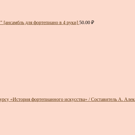
 [ансамбль для фортепиано в 4 руки]
50.00
₽
курсу «История фортепианного искусства» / Составитель А. Алек