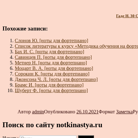
Гаде Н. 30
Похожие записи:
Слонов Ю. [ноты для фортепиано]
Список литературы к курсу «Методика обучения на форт
Бах И. С. [ноты для фортепиано]
Савинцев П. [ноты для фортепиано]
Метнер Н. [ноты для фортепиано]
Моцарт В. А. [ноты для фортепиано]
Сорокин К. [ноты для фортепиано]
Джонсона Ч. Л. [ноты для фортепиано]
Брамс И. [ноты для фортепиано]
Шуберт Ф. [ноты для фортепиано]
Автор
admin
Опубликовано
26.10.2021
Формат
Заметка
Р
Поиск по сайту notkinastya.ru