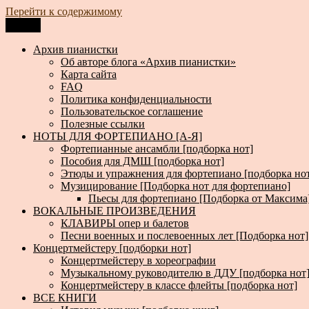
Перейти к содержимому
Меню
Архив пианистки
Всё для пианистов: ноты, книги, музыка, статьи…
Архив пианистки
Об авторе блога «Архив пианистки»
Карта сайта
FAQ
Политика конфиденциальности
Пользовательское соглашение
Полезные ссылки
НОТЫ ДЛЯ ФОРТЕПИАНО [А-Я]
Фортепианные ансамбли [подборка нот]
Пособия для ДМШ [подборка нот]
Этюды и упражнения для фортепиано [подборка но
Музицирование [Подборка нот для фортепиано]
Пьесы для фортепиано [Подборка от Максима
ВОКАЛЬНЫЕ ПРОИЗВЕДЕНИЯ
КЛАВИРЫ опер и балетов
Песни военных и послевоенных лет [Подборка нот]
Концертмейстеру [подборки нот]
Концертмейстеру в хореографии
Музыкальному руководителю в ДДУ [подборка нот
Концертмейстеру в классе флейты [подборка нот]
ВСЕ КНИГИ