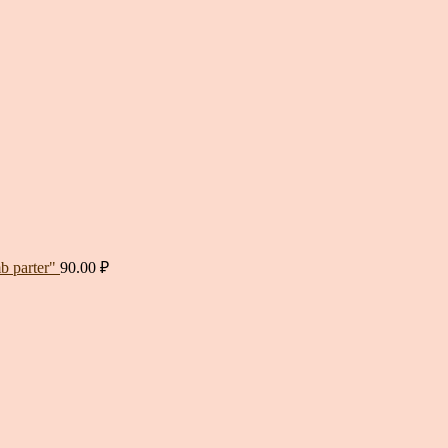
 parter"
90.00
₽