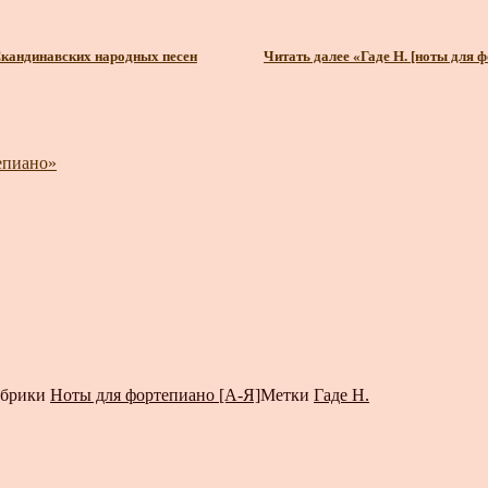
 Скандинавских народных песен
Читать далее
«Гаде Н. [ноты для 
епиано»
убрики
Ноты для фортепиано [А-Я]
Метки
Гаде Н.