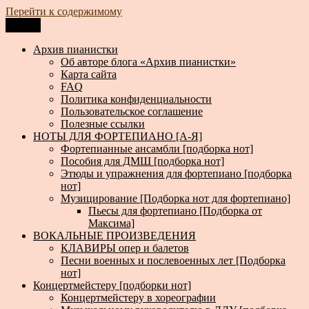
Перейти к содержимому
Меню
Архив пианистки
Всё для пианистов: ноты, книги, музыка, статьи…
Архив пианистки
Об авторе блога «Архив пианистки»
Карта сайта
FAQ
Политика конфиденциальности
Пользовательское соглашение
Полезные ссылки
НОТЫ ДЛЯ ФОРТЕПИАНО [А-Я]
Фортепианные ансамбли [подборка нот]
Пособия для ДМШ [подборка нот]
Этюды и упражнения для фортепиано [подборка
нот]
Музицирование [Подборка нот для фортепиано]
Пьесы для фортепиано [Подборка от
Максима]
ВОКАЛЬНЫЕ ПРОИЗВЕДЕНИЯ
КЛАВИРЫ опер и балетов
Песни военных и послевоенных лет [Подборка
нот]
Концертмейстеру [подборки нот]
Концертмейстеру в хореографии