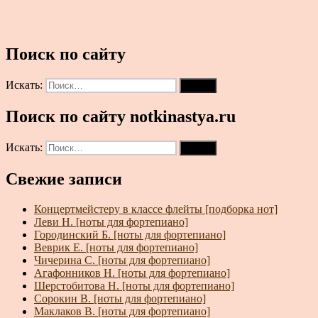
Поиск по сайту
Искать:
Поиск
Поиск по сайту notkinastya.ru
Искать:
Поиск
Свежие записи
Концертмейстеру в классе флейты [подборка нот]
Леви Н. [ноты для фортепиано]
Городинский Б. [ноты для фортепиано]
Веврик Е. [ноты для фортепиано]
Чичерина С. [ноты для фортепиано]
Агафонников Н. [ноты для фортепиано]
Шерстобитова Н. [ноты для фортепиано]
Сорокин В. [ноты для фортепиано]
Маклаков В. [ноты для фортепиано]