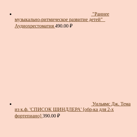
"Раннее
музыкально-ритмическое развитие детей"_
Аудиохрестоматия
490.00
₽
Уильямс Дж. Тема
из к.ф. 'СПИСОК ШИНДЛЕРА' [обр-ка для 2-х
фортепиано]
390.00
₽