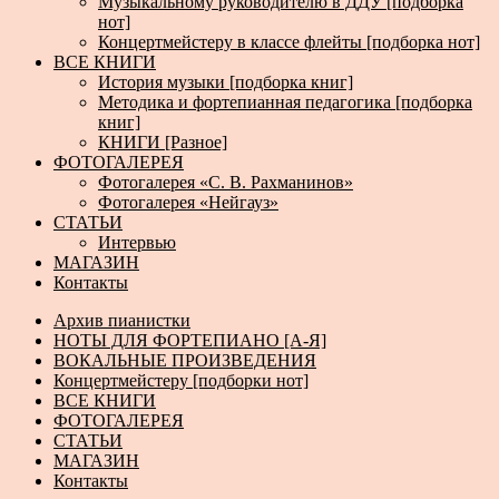
Музыкальному руководителю в ДДУ [подборка
нот]
Концертмейстеру в классе флейты [подборка нот]
ВСЕ КНИГИ
История музыки [подборка книг]
Методика и фортепианная педагогика [подборка
книг]
КНИГИ [Разное]
ФОТОГАЛЕРЕЯ
Фотогалерея «С. В. Рахманинов»
Фотогалерея «Нейгауз»
СТАТЬИ
Интервью
МАГАЗИН
Контакты
Архив пианистки
НОТЫ ДЛЯ ФОРТЕПИАНО [А-Я]
ВОКАЛЬНЫЕ ПРОИЗВЕДЕНИЯ
Концертмейстеру [подборки нот]
ВСЕ КНИГИ
ФОТОГАЛЕРЕЯ
СТАТЬИ
МАГАЗИН
Контакты