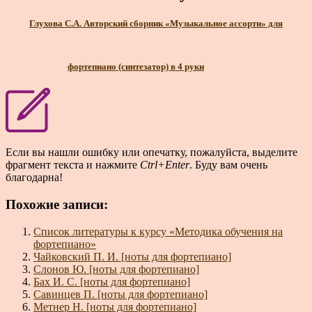
Глухова С.А. Авторский сборник «Музыкальное ассорти» для
фортепиано (синтезатор) в 4 руки
Если вы нашли ошибку или опечатку, пожалуйста, выделите
фрагмент текста и нажмите
Ctrl+Enter
. Буду вам очень
благодарна!
Похожие записи:
Список литературы к курсу «Методика обучения на
фортепиано»
Чайковский П. И. [ноты для фортепиано]
Слонов Ю. [ноты для фортепиано]
Бах И. С. [ноты для фортепиано]
Савинцев П. [ноты для фортепиано]
Метнер Н. [ноты для фортепиано]