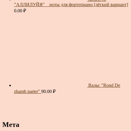
"АЛЛИЛУЙЯ" _ ноты для фортепиано [лёгкий вариант]
0.00
₽
Вальс "Rond De
zhamb parter"
90.00
₽
Мета