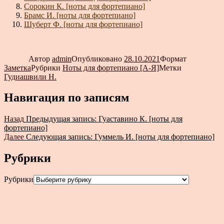
Сорокин К. [ноты для фортепиано]
Брамс И. [ноты для фортепиано]
Шуберт Ф. [ноты для фортепиано]
Автор
admin
Опубликовано
28.10.2021
Формат
Заметка
Рубрики
Ноты для фортепиано [А-Я]
Метки
Гудиашвили Н.
Навигация по записям
Назад
Предыдущая запись:
Гуаставино К. [ноты для
фортепиано]
Далее
Следующая запись:
Гуммель И. [ноты для фортепиано]
Рубрики
Рубрики