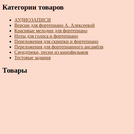
Категории товаров
АУДИОЗАПИСИ
Версии для фортепиано А. Алексеевой
Красивые мелодии для фортепиано
Ноты для голоса и фортепиано
Переложения для скрипки и фортепиано
Переложения для фортепианного ансамбля
Саундтреки, песни из кинофильмов
Тестовые задания
Товары