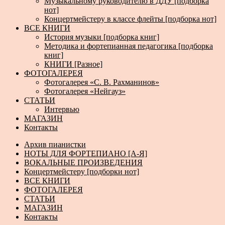
Музыкальному руководителю в ДДУ [подборка
нот]
Концертмейстеру в классе флейты [подборка нот]
ВСЕ КНИГИ
История музыки [подборка книг]
Методика и фортепианная педагогика [подборка
книг]
КНИГИ [Разное]
ФОТОГАЛЕРЕЯ
Фотогалерея «С. В. Рахманинов»
Фотогалерея «Нейгауз»
СТАТЬИ
Интервью
МАГАЗИН
Контакты
Архив пианистки
НОТЫ ДЛЯ ФОРТЕПИАНО [А-Я]
ВОКАЛЬНЫЕ ПРОИЗВЕДЕНИЯ
Концертмейстеру [подборки нот]
ВСЕ КНИГИ
ФОТОГАЛЕРЕЯ
СТАТЬИ
МАГАЗИН
Контакты