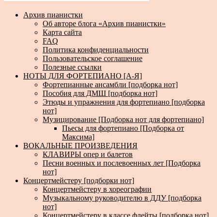
Архив пианистки
Об авторе блога «Архив пианистки»
Карта сайта
FAQ
Политика конфиденциальности
Пользовательское соглашение
Полезные ссылки
НОТЫ ДЛЯ ФОРТЕПИАНО [А-Я]
Фортепианные ансамбли [подборка нот]
Пособия для ДМШ [подборка нот]
Этюды и упражнения для фортепиано [подборка
нот]
Музицирование [Подборка нот для фортепиано]
Пьесы для фортепиано [Подборка от
Максима]
ВОКАЛЬНЫЕ ПРОИЗВЕДЕНИЯ
КЛАВИРЫ опер и балетов
Песни военных и послевоенных лет [Подборка
нот]
Концертмейстеру [подборки нот]
Концертмейстеру в хореографии
Музыкальному руководителю в ДДУ [подборка
нот]
Концертмейстеру в классе флейты [подборка нот]