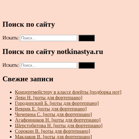
Поиск по сайту
Искать:
Поиск
Поиск по сайту notkinastya.ru
Искать:
Поиск
Свежие записи
Концертмейстеру в классе флейты [подборка нот]
Леви Н. [ноты для фортепиано]
Городинский Б. [ноты для фортепиано]
Веврик Е. [ноты для фортепиано]
Чичерина С. [ноты для фортепиано]
Агафонников Н. [ноты для фортепиано]
Шерстобитова Н. [ноты для фортепиано]
Сорокин В. [ноты для фортепиано]
Маклаков В. [ноты для фортепиано]