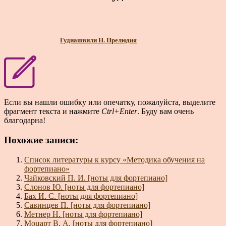
Гудиашвили Н. Прелюдия
Если вы нашли ошибку или опечатку, пожалуйста, выделите
фрагмент текста и нажмите
Ctrl+Enter
. Буду вам очень
благодарна!
Похожие записи:
Список литературы к курсу «Методика обучения на
фортепиано»
Чайковский П. И. [ноты для фортепиано]
Слонов Ю. [ноты для фортепиано]
Бах И. С. [ноты для фортепиано]
Савинцев П. [ноты для фортепиано]
Метнер Н. [ноты для фортепиано]
Моцарт В. А. [ноты для фортепиано]