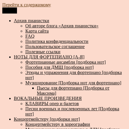
Перейти к содержимому
Меню
Архив пианистки
Всё для пианистов: ноты, книги, музыка, статьи…
Архив пианистки
Об авторе блога «Архив пианистки»
Карта сайта
FAQ
Политика конфиденциальности
Пользовательское соглашение
Полезные ссылки
НОТЫ ДЛЯ ФОРТЕПИАНО [А-Я]
Фортепианные ансамбли [подборка нот]
Пособия для ДМШ [подборка нот]
Этюды и упражнения для фортепиано [подборка
нот]
Музицирование [Подборка нот для фортепиано]
Пьесы для фортепиано [Подборка от
Максима]
ВОКАЛЬНЫЕ ПРОИЗВЕДЕНИЯ
КЛАВИРЫ опер и балетов
Песни военных и послевоенных лет [Подборка
нот]
Концертмейстеру [подборки нот]
Концертмейстеру в хореографии