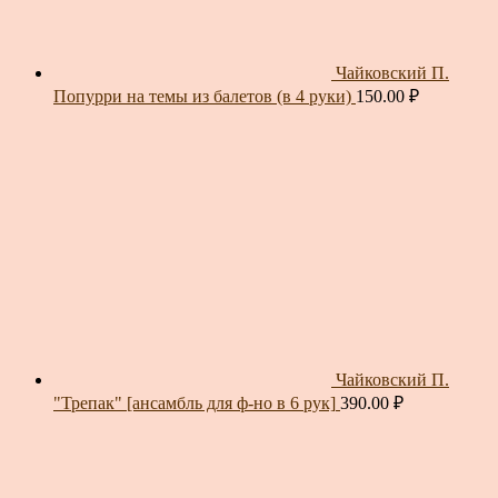
Чайковский П.
Попурри на темы из балетов (в 4 руки)
150.00
₽
Чайковский П.
"Трепак" [ансамбль для ф-но в 6 рук]
390.00
₽