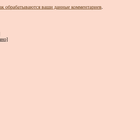
как обрабатываются ваши данные комментариев
.
]
ано]