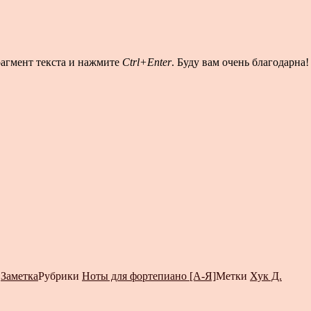
рагмент текста и нажмите
Ctrl+Enter
. Буду вам очень благодарна!
т
Заметка
Рубрики
Ноты для фортепиано [А-Я]
Метки
Хук Д.