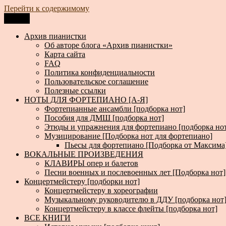
Перейти к содержимому
Меню
Архив пианистки
Всё для пианистов: ноты, книги, музыка, статьи…
Архив пианистки
Об авторе блога «Архив пианистки»
Карта сайта
FAQ
Политика конфиденциальности
Пользовательское соглашение
Полезные ссылки
НОТЫ ДЛЯ ФОРТЕПИАНО [А-Я]
Фортепианные ансамбли [подборка нот]
Пособия для ДМШ [подборка нот]
Этюды и упражнения для фортепиано [подборка но
Музицирование [Подборка нот для фортепиано]
Пьесы для фортепиано [Подборка от Максима
ВОКАЛЬНЫЕ ПРОИЗВЕДЕНИЯ
КЛАВИРЫ опер и балетов
Песни военных и послевоенных лет [Подборка нот]
Концертмейстеру [подборки нот]
Концертмейстеру в хореографии
Музыкальному руководителю в ДДУ [подборка нот
Концертмейстеру в классе флейты [подборка нот]
ВСЕ КНИГИ