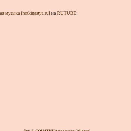
я музыка [notkinastya.ru]
на
RUTUBE
:
Хук Д. СОНАТИНА ре-мажор (Allegro)