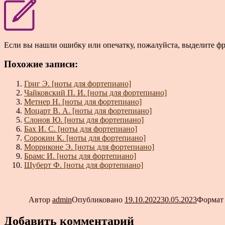
Если вы нашли ошибку или опечатку, пожалуйста, выделите ф
Похожие записи:
Григ Э. [ноты для фортепиано]
Чайковский П. И. [ноты для фортепиано]
Метнер Н. [ноты для фортепиано]
Моцарт В. А. [ноты для фортепиано]
Слонов Ю. [ноты для фортепиано]
Бах И. С. [ноты для фортепиано]
Сорокин К. [ноты для фортепиано]
Морриконе Э. [ноты для фортепиано]
Брамс И. [ноты для фортепиано]
Шуберт Ф. [ноты для фортепиано]
Автор
admin
Опубликовано
19.10.2022
30.05.2023
Форма
Добавить комментарий