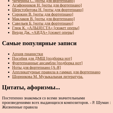
Чичерина С. [ноты для фортепиано]
Агафонников Н. [ноты для фортепиано]
Шерстобитова Н. [ноты для фортепиано]
Сорокин В. [ноты для фортепиано]
Маклаков В. [ноты для фортепиано]
Савельев Б. [ноты для фортепиано]
Глюк К. «АЛЬЦЕСТА» [сюжет оперы]
Верди Дж. «АИДА» [сюжет оперы]
Самые популярные записи
Архив пианистки
Пособия для ДМШ [подборка нот]
Фортепианные ансамбли [подборка нот]
Ноты для фортепиано [А-Я]
Аппликатурные правила в гаммах для фортепиано
Шорникова М. Музыкальная литература.
Цитаты, афоризмы...
Постепенно знакомься со всеми значительными
произведениями всех выдающихся композиторов. - Р. Шуман :
Жизненные правила