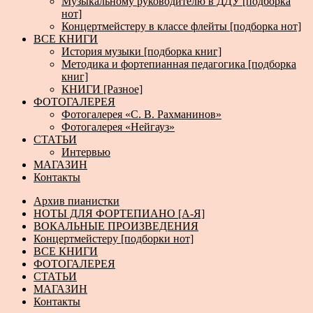
Музыкальному руководителю в ДДУ [подборка
нот]
Концертмейстеру в классе флейты [подборка нот]
ВСЕ КНИГИ
История музыки [подборка книг]
Методика и фортепианная педагогика [подборка
книг]
КНИГИ [Разное]
ФОТОГАЛЕРЕЯ
Фотогалерея «С. В. Рахманинов»
Фотогалерея «Нейгауз»
СТАТЬИ
Интервью
МАГАЗИН
Контакты
Архив пианистки
НОТЫ ДЛЯ ФОРТЕПИАНО [А-Я]
ВОКАЛЬНЫЕ ПРОИЗВЕДЕНИЯ
Концертмейстеру [подборки нот]
ВСЕ КНИГИ
ФОТОГАЛЕРЕЯ
СТАТЬИ
МАГАЗИН
Контакты