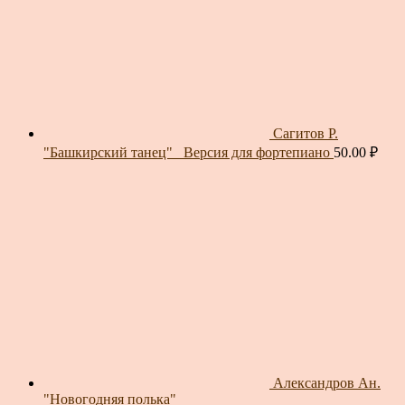
Сагитов Р.
"Башкирский танец"_ Версия для фортепиано
50.00
₽
Александров Ан.
"Новогодняя полька"