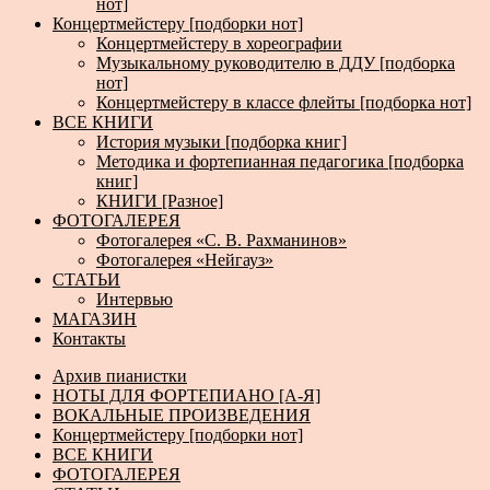
нот]
Концертмейстеру [подборки нот]
Концертмейстеру в хореографии
Музыкальному руководителю в ДДУ [подборка
нот]
Концертмейстеру в классе флейты [подборка нот]
ВСЕ КНИГИ
История музыки [подборка книг]
Методика и фортепианная педагогика [подборка
книг]
КНИГИ [Разное]
ФОТОГАЛЕРЕЯ
Фотогалерея «С. В. Рахманинов»
Фотогалерея «Нейгауз»
СТАТЬИ
Интервью
МАГАЗИН
Контакты
Архив пианистки
НОТЫ ДЛЯ ФОРТЕПИАНО [А-Я]
ВОКАЛЬНЫЕ ПРОИЗВЕДЕНИЯ
Концертмейстеру [подборки нот]
ВСЕ КНИГИ
ФОТОГАЛЕРЕЯ