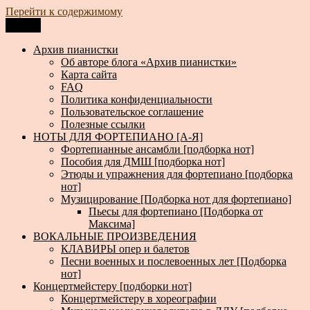
Перейти к содержимому
Меню
Архив пианистки
Всё для пианистов: ноты, книги, музыка, статьи…
Архив пианистки
Об авторе блога «Архив пианистки»
Карта сайта
FAQ
Политика конфиденциальности
Пользовательское соглашение
Полезные ссылки
НОТЫ ДЛЯ ФОРТЕПИАНО [А-Я]
Фортепианные ансамбли [подборка нот]
Пособия для ДМШ [подборка нот]
Этюды и упражнения для фортепиано [подборка
нот]
Музицирование [Подборка нот для фортепиано]
Пьесы для фортепиано [Подборка от
Максима]
ВОКАЛЬНЫЕ ПРОИЗВЕДЕНИЯ
КЛАВИРЫ опер и балетов
Песни военных и послевоенных лет [Подборка
нот]
Концертмейстеру [подборки нот]
Концертмейстеру в хореографии