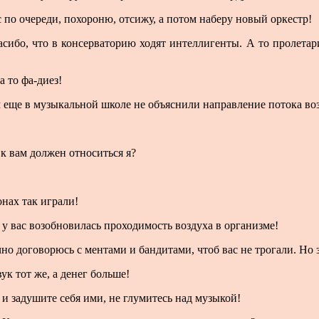
с по очереди, похороню, отсижу, а потом наберу новый оркестр!
асибо, что в консерваторию ходят интеллигенты. А то пролетар
а то фа-диез!
ам еще в музыкальной школе не объяснили направление потока во
 к вам должен относиться я?
онах так играли!
ы у вас возобновилась проходимость воздуха в организме!
но договорюсь с ментами и бандитами, чтоб вас не трогали. Но 
к тот же, а денег больше!
 и задушите себя ими, не глумитесь над музыкой!