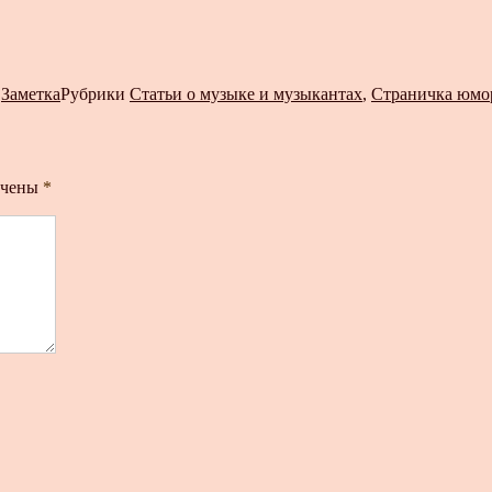
т
Заметка
Рубрики
Статьи о музыке и музыкантах
,
Страничка юмо
ечены
*