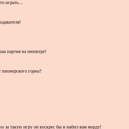
 это играть…
одавателя!
ваша партия на пюпитре!
т пионерского горна?
но за такую игру он воскрес бы и набил вам морду!