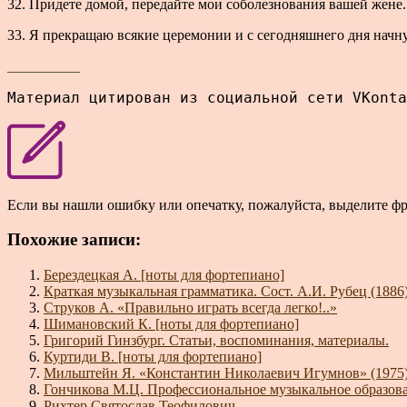
32. Придете домой, передайте мои соболезнования вашей жене
33. Я прекращаю всякие церемонии и с сегодняшнего дня начну 
__________
Материал цитирован из социальной сети VKonta
Если вы нашли ошибку или опечатку, пожалуйста, выделите ф
Похожие записи:
Берездецкая А. [ноты для фортепиано]
Краткая музыкальная грамматика. Сост. А.И. Рубец (1886
Струков А. «Правильно играть всегда легко!..»
Шимановский К. [ноты для фортепиано]
Григорий Гинзбург. Статьи, воспоминания, материалы.
Куртиди В. [ноты для фортепиано]
Мильштейн Я. «Константин Николаевич Игумнов» (1975
Гончикова М.Ц. Профессиональное музыкальное образован
Рихтер Святослав Теофилович