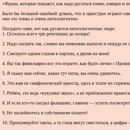
«Фразы, которые покажут, как надо ругаться тонко, изящно и
Было бы большой ошибкой думать, что в оркестрах играют сам
они это тонко и очень интеллигентно.
Посудите сами, вот как ругаются интеллигентные люди:
1. Осталось всего три репетиции до позора!
2. Надо сыграть так, словно вы немножко выпили и никуда не 
3. Смотрите одним глазом в партию, а двумя на меня!
4. Вы так фамильярно все это играете, как будто лично с Прок
5. Я скажу вам сейчас, какие тут ноты, вы очень удивитесь.
6. Это вам не симфонический оркестр, здесь в толпе не спрячеш
7. Ребята, это ведь «кукушки звуки», а не приближение вражес
8. И если кто-то сыграл фальшиво, главное — успеть посмотреть
9. Не захлебнитесь в собственном таланте!
10. Пронумеруйте такты, а то глаза могут сместиться, а цифры 