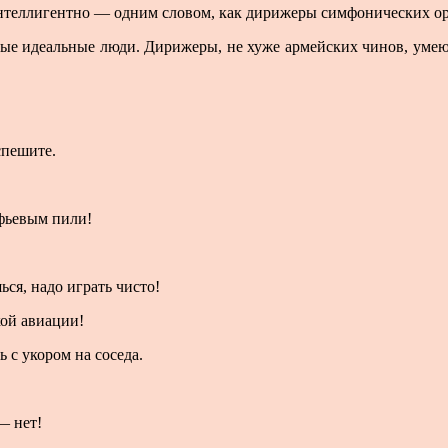
 интеллигентно — одним словом, как дирижеры симфонических ор
ые идеальные люди. Дирижеры, не хуже армейских чинов, умеют
спешите.
офьевым пили!
ься, надо играть чисто!
кой авиации!
 с укором на соседа.
— нет!