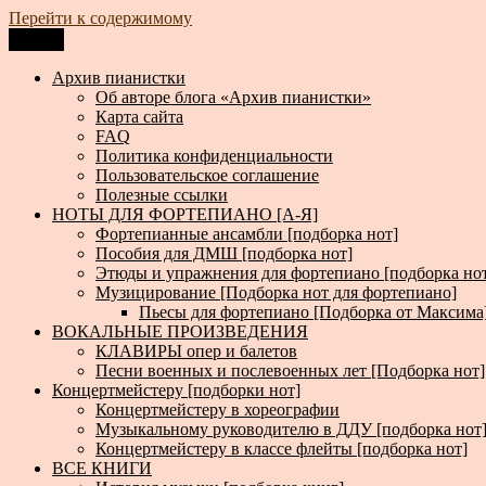
Перейти к содержимому
Меню
Архив пианистки
Всё для пианистов: ноты, книги, музыка, статьи…
Архив пианистки
Об авторе блога «Архив пианистки»
Карта сайта
FAQ
Политика конфиденциальности
Пользовательское соглашение
Полезные ссылки
НОТЫ ДЛЯ ФОРТЕПИАНО [А-Я]
Фортепианные ансамбли [подборка нот]
Пособия для ДМШ [подборка нот]
Этюды и упражнения для фортепиано [подборка но
Музицирование [Подборка нот для фортепиано]
Пьесы для фортепиано [Подборка от Максима
ВОКАЛЬНЫЕ ПРОИЗВЕДЕНИЯ
КЛАВИРЫ опер и балетов
Песни военных и послевоенных лет [Подборка нот]
Концертмейстеру [подборки нот]
Концертмейстеру в хореографии
Музыкальному руководителю в ДДУ [подборка нот
Концертмейстеру в классе флейты [подборка нот]
ВСЕ КНИГИ