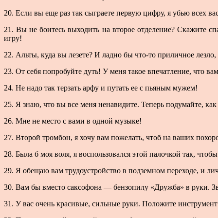
20. Если вы еще раз так сыграете первую цифру, я убью всех ва
21. Вы не боитесь выходить на второе отделение? Скажите сп
игру!
22. Альты, куда вы лезете? И ладно бы что-то приличное лезло, 
23. От себя попробуйте дуть! У меня такое впечатление, что в
24. Не надо так терзать арфу и путать ее с пьяным мужем!
25. Я знаю, что вы все меня ненавидите. Теперь подумайте, как
26. Мне не место с вами в одной музыке!
27. Второй тромбон, я хочу вам пожелать, чтоб на ваших похор
28. Была б моя воля, я воспользовался этой палочкой так, чтоб
29. Я обещаю вам трудоустройство в подземном переходе, и лич
30. Вам бы вместо саксофона — бензопилу «Дружба» в руки. Зву
31. У вас очень красивые, сильные руки. Положите инструмент