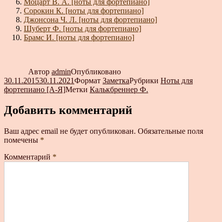
Моцарт В. А. [ноты для фортепиано]
Сорокин К. [ноты для фортепиано]
Джонсона Ч. Л. [ноты для фортепиано]
Шуберт Ф. [ноты для фортепиано]
Брамс И. [ноты для фортепиано]
Автор
admin
Опубликовано
30.11.2015
30.11.2021
Формат
Заметка
Рубрики
Ноты для
фортепиано [А-Я]
Метки
Калькбреннер Ф.
Добавить комментарий
Ваш адрес email не будет опубликован.
Обязательные поля
помечены
*
Комментарий
*