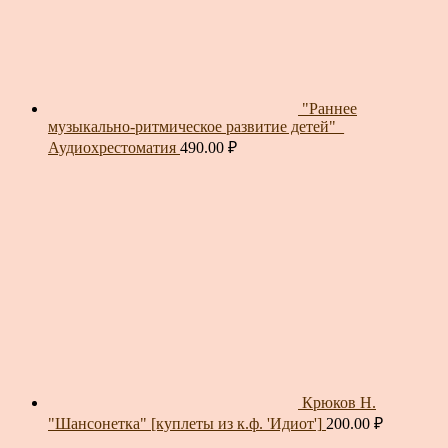
"Раннее
музыкально-ритмическое развитие детей"_
Аудиохрестоматия
490.00
₽
Крюков Н.
"Шансонетка" [куплеты из к.ф. 'Идиот']
200.00
₽