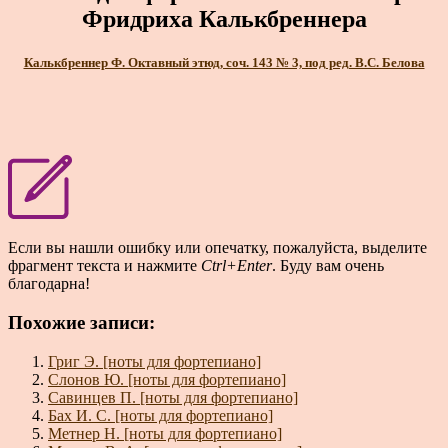
Фридриха Калькбреннера
Калькбреннер Ф. Октавный этюд, соч. 143 № 3, под ред. В.С. Белова
Если вы нашли ошибку или опечатку, пожалуйста, выделите
фрагмент текста и нажмите
Ctrl+Enter
. Буду вам очень
благодарна!
Похожие записи:
Григ Э. [ноты для фортепиано]
Слонов Ю. [ноты для фортепиано]
Савинцев П. [ноты для фортепиано]
Бах И. С. [ноты для фортепиано]
Метнер Н. [ноты для фортепиано]