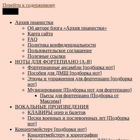
Перейти к содержимому
Меню
Архив пианистки
Всё для пианистов: ноты, книги, музыка, статьи…
Архив пианистки
Об авторе блога «Архив пианистки»
Карта сайта
FAQ
Политика конфиденциальности
Пользовательское соглашение
Полезные ссылки
НОТЫ ДЛЯ ФОРТЕПИАНО [А-Я]
Фортепианные ансамбли [подборка нот]
Пособия для ДМШ [подборка нот]
Этюды и упражнения для фортепиано [подборка
нот]
Музицирование [Подборка нот для фортепиано]
Пьесы для фортепиано [Подборка от
Максима]
ВОКАЛЬНЫЕ ПРОИЗВЕДЕНИЯ
КЛАВИРЫ опер и балетов
Песни военных и послевоенных лет [Подборка
нот]
Концертмейстеру [подборки нот]
Концертмейстеру в хореографии