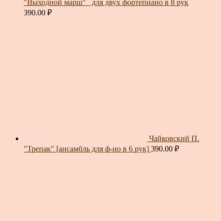
"Выходной марш"_ для двух фортепиано в 8 рук
390.00
₽
Чайковский П.
"Трепак" [ансамбль для ф-но в 6 рук]
390.00
₽