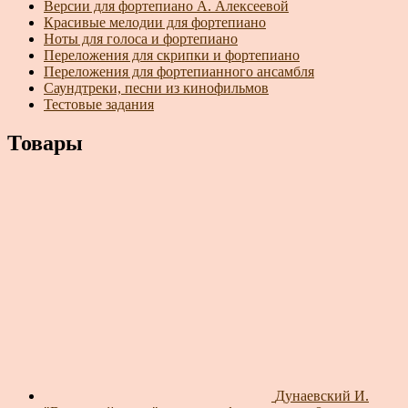
Версии для фортепиано А. Алексеевой
Красивые мелодии для фортепиано
Ноты для голоса и фортепиано
Переложения для скрипки и фортепиано
Переложения для фортепианного ансамбля
Саундтреки, песни из кинофильмов
Тестовые задания
Товары
Дунаевский И.