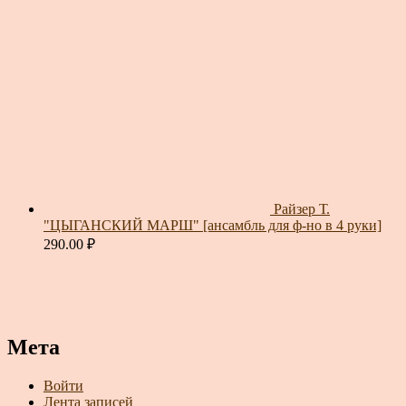
Райзер Т.
"ЦЫГАНСКИЙ МАРШ" [ансамбль для ф-но в 4 руки]
290.00
₽
Мета
Войти
Лента записей