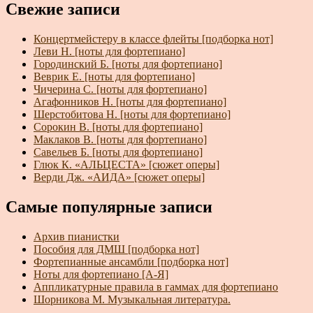
Свежие записи
Концертмейстеру в классе флейты [подборка нот]
Леви Н. [ноты для фортепиано]
Городинский Б. [ноты для фортепиано]
Веврик Е. [ноты для фортепиано]
Чичерина С. [ноты для фортепиано]
Агафонников Н. [ноты для фортепиано]
Шерстобитова Н. [ноты для фортепиано]
Сорокин В. [ноты для фортепиано]
Маклаков В. [ноты для фортепиано]
Савельев Б. [ноты для фортепиано]
Глюк К. «АЛЬЦЕСТА» [сюжет оперы]
Верди Дж. «АИДА» [сюжет оперы]
Самые популярные записи
Архив пианистки
Пособия для ДМШ [подборка нот]
Фортепианные ансамбли [подборка нот]
Ноты для фортепиано [А-Я]
Аппликатурные правила в гаммах для фортепиано
Шорникова М. Музыкальная литература.