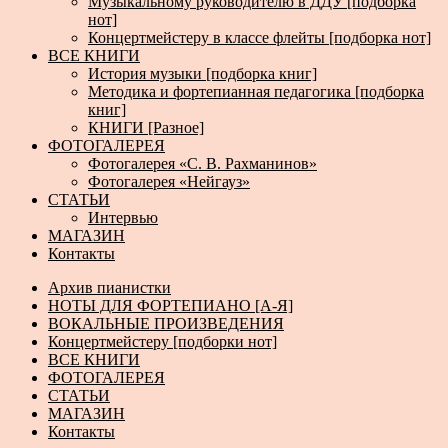
Музыкальному руководителю в ДДУ [подборка
нот]
Концертмейстеру в классе флейты [подборка нот]
ВСЕ КНИГИ
История музыки [подборка книг]
Методика и фортепианная педагогика [подборка
книг]
КНИГИ [Разное]
ФОТОГАЛЕРЕЯ
Фотогалерея «С. В. Рахманинов»
Фотогалерея «Нейгауз»
СТАТЬИ
Интервью
МАГАЗИН
Контакты
Архив пианистки
НОТЫ ДЛЯ ФОРТЕПИАНО [А-Я]
ВОКАЛЬНЫЕ ПРОИЗВЕДЕНИЯ
Концертмейстеру [подборки нот]
ВСЕ КНИГИ
ФОТОГАЛЕРЕЯ
СТАТЬИ
МАГАЗИН
Контакты