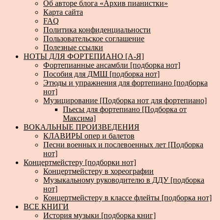
Об авторе блога «Архив пианистки»
Карта сайта
FAQ
Политика конфиденциальности
Пользовательское соглашение
Полезные ссылки
НОТЫ ДЛЯ ФОРТЕПИАНО [А-Я]
Фортепианные ансамбли [подборка нот]
Пособия для ДМШ [подборка нот]
Этюды и упражнения для фортепиано [подборка
нот]
Музицирование [Подборка нот для фортепиано]
Пьесы для фортепиано [Подборка от
Максима]
ВОКАЛЬНЫЕ ПРОИЗВЕДЕНИЯ
КЛАВИРЫ опер и балетов
Песни военных и послевоенных лет [Подборка
нот]
Концертмейстеру [подборки нот]
Концертмейстеру в хореографии
Музыкальному руководителю в ДДУ [подборка
нот]
Концертмейстеру в классе флейты [подборка нот]
ВСЕ КНИГИ
История музыки [подборка книг]