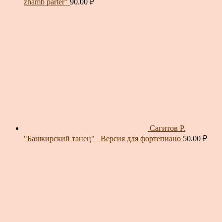
zhamb parter"
90.00
₽
Сагитов Р.
"Башкирский танец"_ Версия для фортепиано
50.00
₽