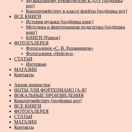
Музыкальному руководителю в ДДУ [подборка
нот]
Концертмейстеру в классе флейты [подборка нот]
ВСЕ КНИГИ
История музыки [подборка книг]
Методика и фортепианная педагогика [подборка
книг]
КНИГИ [Разное]
ФОТОГАЛЕРЕЯ
Фотогалерея «С. В. Рахманинов»
Фотогалерея «Нейгауз»
СТАТЬИ
Интервью
МАГАЗИН
Контакты
Архив пианистки
НОТЫ ДЛЯ ФОРТЕПИАНО [А-Я]
ВОКАЛЬНЫЕ ПРОИЗВЕДЕНИЯ
Концертмейстеру [подборки нот]
ВСЕ КНИГИ
ФОТОГАЛЕРЕЯ
СТАТЬИ
МАГАЗИН
Контакты