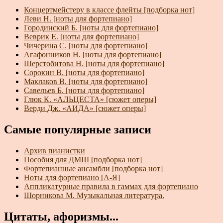
Концертмейстеру в классе флейты [подборка нот]
Леви Н. [ноты для фортепиано]
Городинский Б. [ноты для фортепиано]
Веврик Е. [ноты для фортепиано]
Чичерина С. [ноты для фортепиано]
Агафонников Н. [ноты для фортепиано]
Шерстобитова Н. [ноты для фортепиано]
Сорокин В. [ноты для фортепиано]
Маклаков В. [ноты для фортепиано]
Савельев Б. [ноты для фортепиано]
Глюк К. «АЛЬЦЕСТА» [сюжет оперы]
Верди Дж. «АИДА» [сюжет оперы]
Самые популярные записи
Архив пианистки
Пособия для ДМШ [подборка нот]
Фортепианные ансамбли [подборка нот]
Ноты для фортепиано [А-Я]
Аппликатурные правила в гаммах для фортепиано
Шорникова М. Музыкальная литература.
Цитаты, афоризмы...