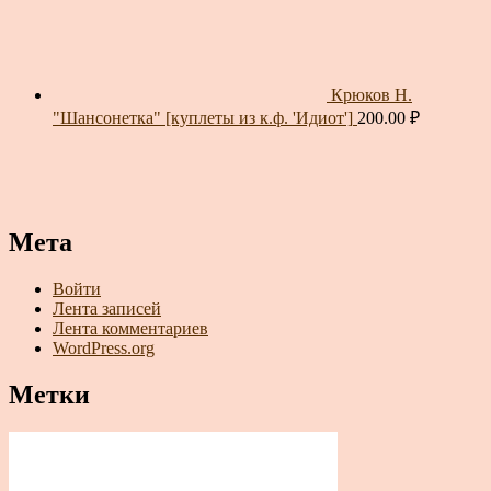
Крюков Н.
"Шансонетка" [куплеты из к.ф. 'Идиот']
200.00
₽
Мета
Войти
Лента записей
Лента комментариев
WordPress.org
Метки