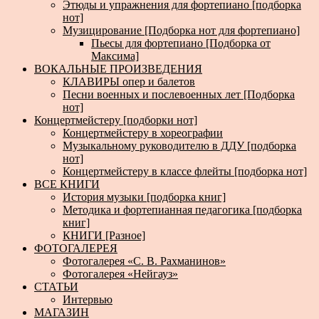
Этюды и упражнения для фортепиано [подборка
нот]
Музицирование [Подборка нот для фортепиано]
Пьесы для фортепиано [Подборка от
Максима]
ВОКАЛЬНЫЕ ПРОИЗВЕДЕНИЯ
КЛАВИРЫ опер и балетов
Песни военных и послевоенных лет [Подборка
нот]
Концертмейстеру [подборки нот]
Концертмейстеру в хореографии
Музыкальному руководителю в ДДУ [подборка
нот]
Концертмейстеру в классе флейты [подборка нот]
ВСЕ КНИГИ
История музыки [подборка книг]
Методика и фортепианная педагогика [подборка
книг]
КНИГИ [Разное]
ФОТОГАЛЕРЕЯ
Фотогалерея «С. В. Рахманинов»
Фотогалерея «Нейгауз»
СТАТЬИ
Интервью
МАГАЗИН