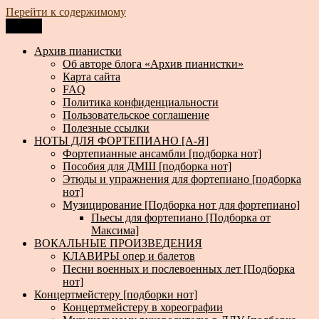
Перейти к содержимому
Меню
Архив пианистки
Всё для пианистов: ноты, книги, музыка, статьи…
Архив пианистки
Об авторе блога «Архив пианистки»
Карта сайта
FAQ
Политика конфиденциальности
Пользовательское соглашение
Полезные ссылки
НОТЫ ДЛЯ ФОРТЕПИАНО [А-Я]
Фортепианные ансамбли [подборка нот]
Пособия для ДМШ [подборка нот]
Этюды и упражнения для фортепиано [подборка
нот]
Музицирование [Подборка нот для фортепиано]
Пьесы для фортепиано [Подборка от
Максима]
ВОКАЛЬНЫЕ ПРОИЗВЕДЕНИЯ
КЛАВИРЫ опер и балетов
Песни военных и послевоенных лет [Подборка
нот]
Концертмейстеру [подборки нот]
Концертмейстеру в хореографии