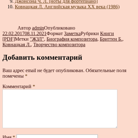
Джонсона Ч. Л. [ноты для фортепиано]
Ковнацкая Л. Английская музыка XX века (1986)
Автор
admin
Опубликовано
22.02.2017
08.11.2021
Формат
Заметка
Рубрики
Книги
[PDF]
Метки
"ЖЗЛ"
,
Биография композитора
,
Бриттен Б.
,
Ковнацкая Л.
,
Творчество композитора
Добавить комментарий
Ваш адрес email не будет опубликован.
Обязательные поля
помечены
*
Комментарий
*
Имя
*