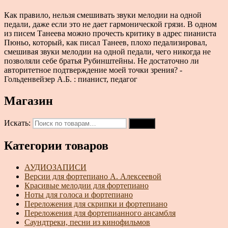
Как правило, нельзя смешивать звуки мелодии на одной
педали, даже если это не дает гармонической грязи. В одном
из писем Танеева можно прочесть критику в адрес пианиста
Пюньо, который, как писал Танеев, плохо педализировал,
смешивая звуки мелодии на одной педали, чего никогда не
позволяли себе братья Рубинштейны. Не достаточно ли
авторитетное подтверждение моей точки зрения? -
Гольденвейзер А.Б. : пианист, педагог
Магазин
Искать:
Поиск
Категории товаров
АУДИОЗАПИСИ
Версии для фортепиано А. Алексеевой
Красивые мелодии для фортепиано
Ноты для голоса и фортепиано
Переложения для скрипки и фортепиано
Переложения для фортепианного ансамбля
Саундтреки, песни из кинофильмов