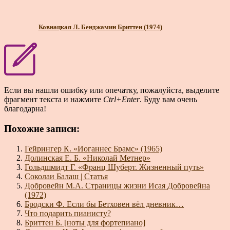
Ковнацкая Л. Бенджамин Бриттен (1974)
Если вы нашли ошибку или опечатку, пожалуйста, выделите
фрагмент текста и нажмите
Ctrl+Enter
. Буду вам очень
благодарна!
Похожие записи:
Гейрингер К. «Иоганнес Брамс» (1965)
Долинская Е. Б. «Николай Метнер»
Гольдшмидт Г. «Франц Шуберт. Жизненный путь»
Соколаи Балаш | Статья
Добровейн М.А. Страницы жизни Исая Добровейна
(1972)
Бродски Ф. Если бы Бетховен вёл дневник…
Что подарить пианисту?
Бриттен Б. [ноты для фортепиано]