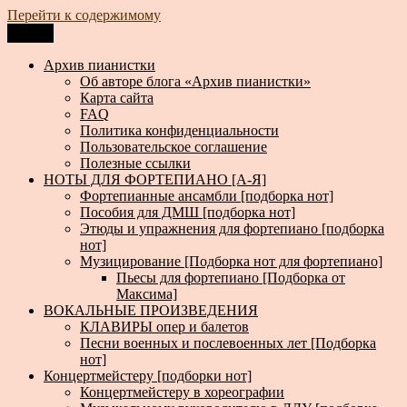
Перейти к содержимому
Меню
Архив пианистки
Всё для пианистов: ноты, книги, музыка, статьи…
Архив пианистки
Об авторе блога «Архив пианистки»
Карта сайта
FAQ
Политика конфиденциальности
Пользовательское соглашение
Полезные ссылки
НОТЫ ДЛЯ ФОРТЕПИАНО [А-Я]
Фортепианные ансамбли [подборка нот]
Пособия для ДМШ [подборка нот]
Этюды и упражнения для фортепиано [подборка
нот]
Музицирование [Подборка нот для фортепиано]
Пьесы для фортепиано [Подборка от
Максима]
ВОКАЛЬНЫЕ ПРОИЗВЕДЕНИЯ
КЛАВИРЫ опер и балетов
Песни военных и послевоенных лет [Подборка
нот]
Концертмейстеру [подборки нот]
Концертмейстеру в хореографии