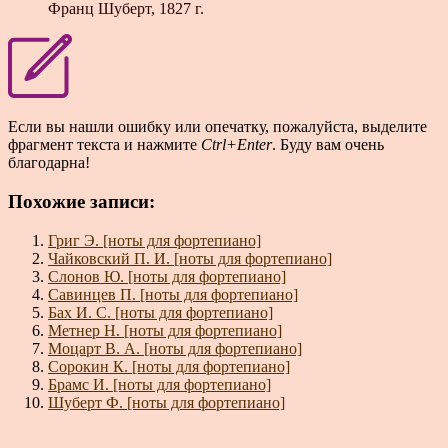
Франц Шуберт, 1827 г.
Если вы нашли ошибку или опечатку, пожалуйста, выделите
фрагмент текста и нажмите
Ctrl+Enter
. Буду вам очень
благодарна!
Похожие записи:
Григ Э. [ноты для фортепиано]
Чайковский П. И. [ноты для фортепиано]
Слонов Ю. [ноты для фортепиано]
Савинцев П. [ноты для фортепиано]
Бах И. С. [ноты для фортепиано]
Метнер Н. [ноты для фортепиано]
Моцарт В. А. [ноты для фортепиано]
Сорокин К. [ноты для фортепиано]
Брамс И. [ноты для фортепиано]
Шуберт Ф. [ноты для фортепиано]