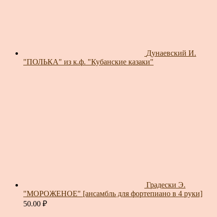
Дунаевский И.
"ПОЛЬКА" из к.ф. "Кубанские казаки"
Градески Э.
"МОРОЖЕНОЕ" [ансамбль для фортепиано в 4 руки]
50.00
₽