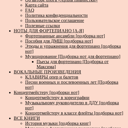
Карта сайта
FAQ
Политика конфиденциальности
Пользовательское соглашение
Полезные ссылки
НОТЫ ДЛЯ ФОРТЕПИАНО [А-Я]
Фортепианные ансамбли [подборка нот]
Пособия для ДМШ [подборка нот]
Этюды и упражнения для фортепиано [подборка
нот]
Музицирование [Подборка нот для фортепиано]
Пьесы для фортепиано [Подборка от
Максима]
ВОКАЛЬНЫЕ ПРОИЗВЕДЕНИЯ
КЛАВИРЫ опер и балетов
Песни военных и послевоенных лет [Подборка
нот]
Концертмейстеру [подборки нот]
Концертмейстеру в хореографии
Музыкальному руководителю в ДДУ [подборка
нот]
Концертмейстеру в классе флейты [подборка нот]
ВСЕ КНИГИ
История музыки [подборка книг]