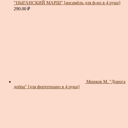
"ЦЫГАНСКИЙ МАРШ" [ансамбль для ф-но в 4 руки]
290.00
₽
Минков М. "Дорога
добра" [для фортепиано в 4 руки]