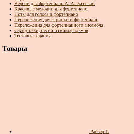
Версии для фортепиано А. Алексеевой
Красивые мелодии для фортепиано
Ноты для голоса и фортепиано
Переложения для скрипки и фортепиано
Переложения для фортепианного ансамбля
Саундтреки, песни из кинофильмов
Тестовые задания
Товары
Райзер Т.