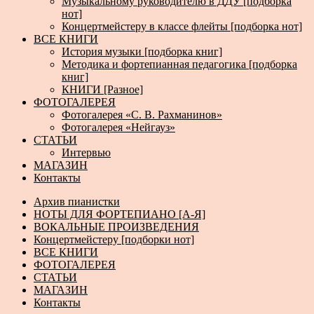
Музыкальному руководителю в ДДУ [подборка
нот]
Концертмейстеру в классе флейты [подборка нот]
ВСЕ КНИГИ
История музыки [подборка книг]
Методика и фортепианная педагогика [подборка
книг]
КНИГИ [Разное]
ФОТОГАЛЕРЕЯ
Фотогалерея «С. В. Рахманинов»
Фотогалерея «Нейгауз»
СТАТЬИ
Интервью
МАГАЗИН
Контакты
Архив пианистки
НОТЫ ДЛЯ ФОРТЕПИАНО [А-Я]
ВОКАЛЬНЫЕ ПРОИЗВЕДЕНИЯ
Концертмейстеру [подборки нот]
ВСЕ КНИГИ
ФОТОГАЛЕРЕЯ
СТАТЬИ
МАГАЗИН
Контакты