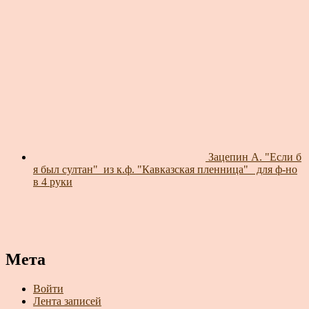
Зацепин А. "Если б
я был султан"_из к.ф. "Кавказская пленница"_ для ф-но
в 4 руки
Мета
Войти
Лента записей