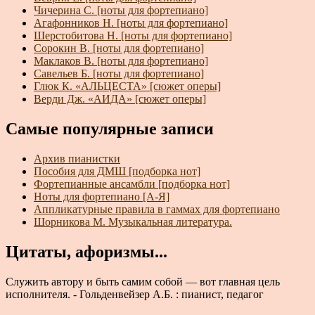
Чичерина С. [ноты для фортепиано]
Агафонников Н. [ноты для фортепиано]
Шерстобитова Н. [ноты для фортепиано]
Сорокин В. [ноты для фортепиано]
Маклаков В. [ноты для фортепиано]
Савельев Б. [ноты для фортепиано]
Глюк К. «АЛЬЦЕСТА» [сюжет оперы]
Верди Дж. «АИДА» [сюжет оперы]
Самые популярные записи
Архив пианистки
Пособия для ДМШ [подборка нот]
Фортепианные ансамбли [подборка нот]
Ноты для фортепиано [А-Я]
Аппликатурные правила в гаммах для фортепиано
Шорникова М. Музыкальная литература.
Цитаты, афоризмы...
Служить автору и быть самим собой — вот главная цель
исполнителя. - Гольденвейзер А.Б. : пианист, педагог