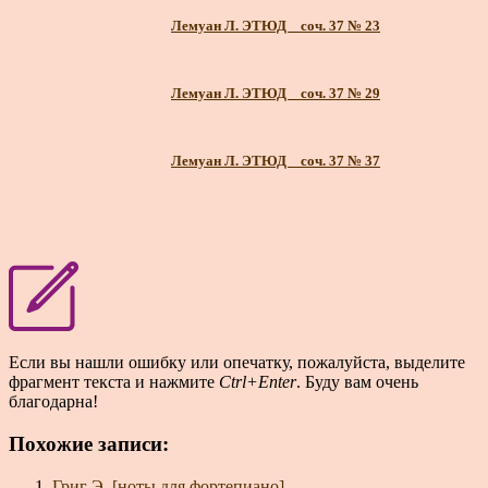
Лемуан Л. ЭТЮД _ соч. 37 № 23
Лемуан Л. ЭТЮД _ соч. 37 № 29
Лемуан Л. ЭТЮД _ соч. 37 № 37
Если вы нашли ошибку или опечатку, пожалуйста, выделите
фрагмент текста и нажмите
Ctrl+Enter
. Буду вам очень
благодарна!
Похожие записи:
Григ Э. [ноты для фортепиано]