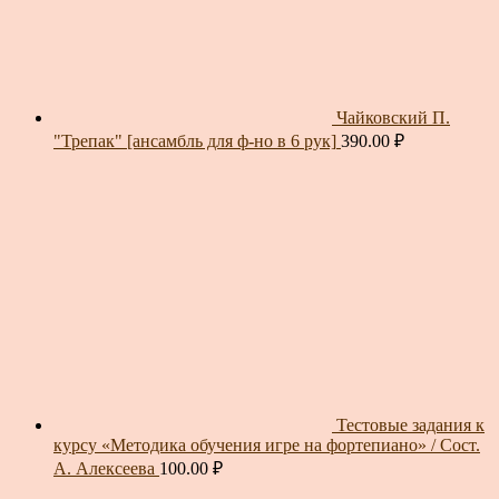
Чайковский П.
"Трепак" [ансамбль для ф-но в 6 рук]
390.00
₽
Тестовые задания к
курсу «Методика обучения игре на фортепиано» / Сост.
А. Алексеева
100.00
₽