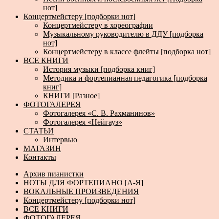
нот]
Концертмейстеру [подборки нот]
Концертмейстеру в хореографии
Музыкальному руководителю в ДДУ [подборка
нот]
Концертмейстеру в классе флейты [подборка нот]
ВСЕ КНИГИ
История музыки [подборка книг]
Методика и фортепианная педагогика [подборка
книг]
КНИГИ [Разное]
ФОТОГАЛЕРЕЯ
Фотогалерея «С. В. Рахманинов»
Фотогалерея «Нейгауз»
СТАТЬИ
Интервью
МАГАЗИН
Контакты
Архив пианистки
НОТЫ ДЛЯ ФОРТЕПИАНО [А-Я]
ВОКАЛЬНЫЕ ПРОИЗВЕДЕНИЯ
Концертмейстеру [подборки нот]
ВСЕ КНИГИ
ФОТОГАЛЕРЕЯ