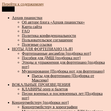
Перейти к содержимому
Меню
Архив пианистки
Всё для пианистов: ноты, книги, музыка, статьи…
Архив пианистки
Об авторе блога «Архив пианистки»
Карта сайта
FAQ
Политика конфиденциальности
Пользовательское соглашение
Полезные ссылки
НОТЫ ДЛЯ ФОРТЕПИАНО [А-Я]
Фортепианные ансамбли [подборка нот]
Пособия для ДМШ [подборка нот]
Этюды и упражнения для фортепиано [подборка
нот]
Музицирование [Подборка нот для фортепиано]
Пьесы для фортепиано [Подборка от
Максима]
ВОКАЛЬНЫЕ ПРОИЗВЕДЕНИЯ
КЛАВИРЫ опер и балетов
Песни военных и послевоенных лет [Подборка
нот]
Концертмейстеру [подборки нот]
Концертмейстеру в хореографии