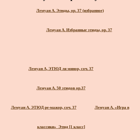
Лемуан А. Этюды, ор. 37 (избранное)
Лемуан А. Избранные этюды, ор. 37
Лемуан А, ЭТЮД ля минор, соч. 37
Лемуан А. 50 этюдов ор.37
Лемуан А. ЭТЮД ре-мажор, соч. 37
Лемуан А. «Игра в
классики»_Этюд [1 класс]