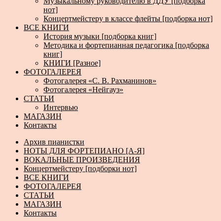
Музыкальному руководителю в ДДУ [подборка
нот]
Концертмейстеру в классе флейты [подборка нот]
ВСЕ КНИГИ
История музыки [подборка книг]
Методика и фортепианная педагогика [подборка
книг]
КНИГИ [Разное]
ФОТОГАЛЕРЕЯ
Фотогалерея «С. В. Рахманинов»
Фотогалерея «Нейгауз»
СТАТЬИ
Интервью
МАГАЗИН
Контакты
Архив пианистки
НОТЫ ДЛЯ ФОРТЕПИАНО [А-Я]
ВОКАЛЬНЫЕ ПРОИЗВЕДЕНИЯ
Концертмейстеру [подборки нот]
ВСЕ КНИГИ
ФОТОГАЛЕРЕЯ
СТАТЬИ
МАГАЗИН
Контакты