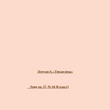
Лемуан А. «Тихая река»
_ Этюд ор. 37, № 44 [6 класс]