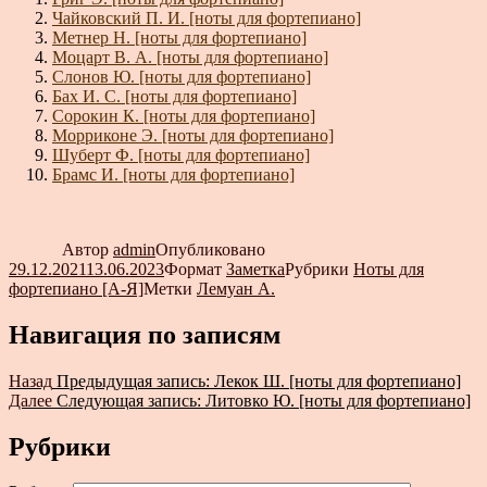
Чайковский П. И. [ноты для фортепиано]
Метнер Н. [ноты для фортепиано]
Моцарт В. А. [ноты для фортепиано]
Слонов Ю. [ноты для фортепиано]
Бах И. С. [ноты для фортепиано]
Сорокин К. [ноты для фортепиано]
Морриконе Э. [ноты для фортепиано]
Шуберт Ф. [ноты для фортепиано]
Брамс И. [ноты для фортепиано]
Автор
admin
Опубликовано
29.12.2021
13.06.2023
Формат
Заметка
Рубрики
Ноты для
фортепиано [А-Я]
Метки
Лемуан А.
Навигация по записям
Назад
Предыдущая запись:
Лекок Ш. [ноты для фортепиано]
Далее
Следующая запись:
Литовко Ю. [ноты для фортепиано]
Рубрики